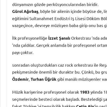
dünyamızın gözde perküsyoncularından biridir.
, böyle bir ailenin içinde büyüse de, 
Gürol Ağırbaş
eğitimini Sultanahmet Endüstri Iş Lisesi Döküm B
vazgeçince, devreye müzisyen baba girip onu bas git
İlk profesyonelliğe
Orkestrası ’nda adı
İzzet Şanslı
’nda çaldılar. Gerçek anlamda bir profesyonel ortama
payı çoktur.
sonradan oluşturdukları caz rock orkestrası ile Reşa
pekişmesinde önemli bir duraktır bu. Çünkü, bu gr
,
gibi manâlı müzisyenler var
Özdemir
Turhan Üğrük
Müzik kariyerine profesyonel olarak
yılında 1
1983
seçmelerinde besteci olarak başladı. Bestelediği ş
fakat Türkiye ’yi temsilcilik hakkını
‘in ses
Çetin Alp