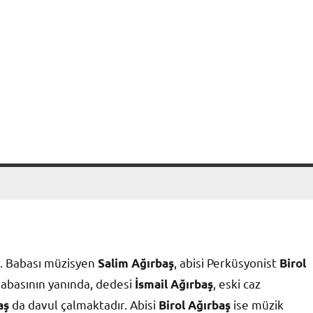
. Babası müzisyen
, abisi Perküsyonist
Salim Ağırbaş
Birol
 Babasının yanında, dedesi
, eski caz
İsmail Ağırbaş
da davul çalmaktadır. Abisi
ise müzik
aş
Birol Ağırbaş