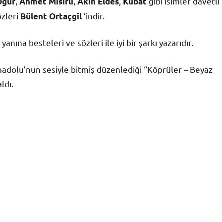
,
,
,
gibi isimler davetli
Oğur
Ahmet Mısırlı
Akın Eldes
Kubat
özleri
’indir.
Bülent Ortaçgil
anına besteleri ve sözleri ile iyi bir şarkı yazarıdır.
Anadolu’nun sesiyle bitmiş düzenlediği “Köprüler – Beyaz
ldı.