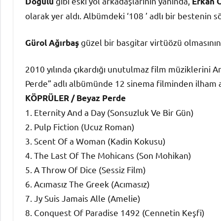
gibi eski yol arkadaşlarının yanında,
Doğulu
Erkan 
olarak yer aldı. Albümdeki ‘108 ’ adlı bir bestenin s
güzel bir basgitar virtüözü olmasının y
Gürol Ağırbaş
2010 yılında çıkardığı unutulmaz film müziklerini 
Perde” adlı albümünde 12 sinema filminden ilham a
KÖPRÜLER / Beyaz Perde
1. Eternity And a Day (Sonsuzluk Ve Bir Gün)
2. Pulp Fiction (Ucuz Roman)
3. Scent Of a Woman (Kadin Kokusu)
4. The Last Of The Mohicans (Son Mohikan)
5. A Throw Of Dice (Sessiz Film)
6. Acımasız The Greek (Acımasız)
7. Jy Suis Jamais Alle (Amelie)
8. Conquest Of Paradise 1492 (Cennetin Keşfi)