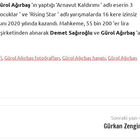
’ın yaptığı ‘Arnavut Kaldırımı ’ adlı eserin 3
ürol Ağırbaş
ocuklar ’ ve ‘Rising Star ’ adlı yarışmalarda 16 kere izinsiz
asını 2020 yılında kazandı. Mahkeme, 55 bin 200 ’er lira
 şirketinden alınarak
ve
’
Demet Sağıroğlu
Gürol Ağırbaş
fi
,
Gürol Ağırbaş fotoğrafları
,
Gürol Ağırbaş hayatı
,
Gürol Ağırbaş
Sonraki yazı
Gürkan Zengi