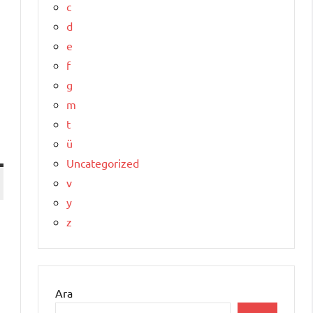
c
d
e
f
g
m
t
ü
Uncategorized
v
y
z
Ara