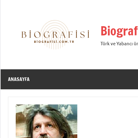
İçeriğe
geç
Biograf
Türk ve Yabancı ün
ANASAYFA