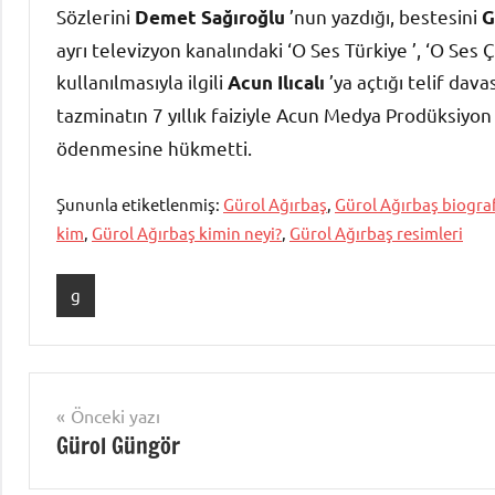
Sözlerini
’nun yazdığı, bestesini
Demet Sağıroğlu
G
ayrı televizyon kanalındaki ‘O Ses Türkiye ’, ‘O Ses Ç
kullanılmasıyla ilgili
’ya açtığı telif dav
Acun Ilıcalı
tazminatın 7 yıllık faiziyle Acun Medya Prodüksiyon
ödenmesine hükmetti.
Şununla etiketlenmiş:
Gürol Ağırbaş
,
Gürol Ağırbaş biogra
kim
,
Gürol Ağırbaş kimin neyi?
,
Gürol Ağırbaş resimleri
g
Yazı
Önceki yazı
Gürol Güngör
gezinmesi