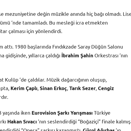
lise mezuniyetine değin müzikle anında hiç bağı olmadı. Lis
ölümü ’nde tamamladı. Bu mesleği icra etmekten
ar çalması için yönlendirdi.
m attı. 1980 başlarında Fındıkzade Saray Düğün Salonu
 gidişinde, yıllarca çaldığı
Orkestrası ’nın
İbrahim Şahin
t Kulüp ’de çaldılar. Müzik dağarcığının oluşup,
upta,
,
,
,
Kerim Çaplı
Sinan Erkoç
Tarık Sezer
Cengiz
dır.
8 yaşında iken
Türkiye
Eurovision Şarkı Yarışması
arkı
’nın seslendirdiği “Boğaziçi” finale kalmış
Hakan Sıvacı
lendirdiği “Opera” şarkısı kazanmıştı.
’ın
Gürol Ağırbaş