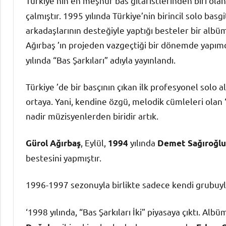
Türkiye’nin en meşhur bas gitaristlerinden biri ola
çalmıştır. 1995 yılında Türkiye’nin birincil solo basg
arkadaşlarının desteğiyle yaptığı besteler bir albü
Ağırbaş ’ın projeden vazgeçtiği bir dönemde yapım
yılında “Bas Şarkıları” adıyla yayınlandı.
Türkiye ’de bir basçının çıkan ilk profesyonel solo 
ortaya. Yani, kendine özgü, melodik cümleleri olan ‘
nadir müzisyenlerden biridir artık.
, Eylül,
yılında
Gürol Ağırbaş
1994
Demet Sağıroğlu
bestesini yapmıştır.
1996-1997 sezonuyla birlikte sadece kendi grubuy
‘1998 yılında, “Bas Şarkıları İki” piyasaya çıktı. Alb