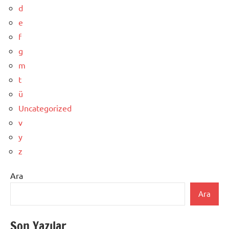
d
e
f
g
m
t
ü
Uncategorized
v
y
z
Ara
Ara
Son Yazılar