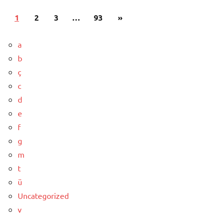
Yazı
Sonraki
1
2
3
…
93
»
sayfalandırması
yazılar
a
b
ç
c
d
e
f
g
m
t
ü
Uncategorized
v