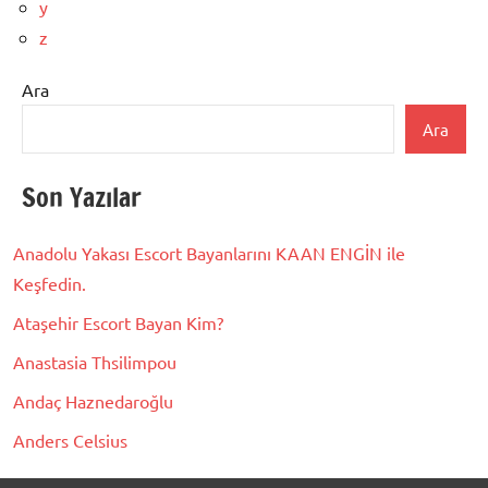
y
z
Ara
Ara
Son Yazılar
Anadolu Yakası Escort Bayanlarını KAAN ENGİN ile
Keşfedin.
Ataşehir Escort Bayan Kim?
Anastasia Thsilimpou
Andaç Haznedaroğlu
Anders Celsius