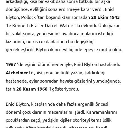
arkadaşlığı, kısa bir vakit daha sonra tutkulu bir aşka
dönüşünce, evliliğini sona erdirmeye karar verdi. Enid
Blyton, Pollock ’tan boşandıktan sonradan
20 Ekim
1943
’te Kenneth Fraser Darrell Waters ’la evlendi. Ünlü yazar,
bir vakit sonra, yeni eşinin soyadını almalarını istediği
kızlarının, nüfus cüzdanlarında bu değişikliği
gerçekleştirdi. Blyton ikinci evliliğinde epeyce mutlu oldu.
1967
’de eşinin ölümü nedeniyle, Enid Blyton hastalandı.
Alzheimer
teşhisi konulan ünlü yazan, kaldırıldığı
hastanede, aylar sonradan hayata gözlerini yumduğunda,
tarih
28 Kasım
1968
’i gösteriyordu.
Enid Blyton, kitaplarında daha fazla ergenlik öncesi
dönemi çocuklarının maceralarını işledi. Kahramanlarını
çocuklardan seçti, yetişkin kişiler otoriteyi temsilcilik
ediyordu. Kitaplarındaki çocuk kahramanları, kendi