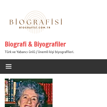
İçeriğe
geç
Biografi & Biyografiler
Türk ve Yabancı ünlü / önemli kişi biyografileri.