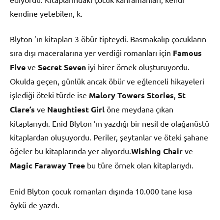
kendine yetebilen, k.
Blyton ’ın kitapları 3 öbür tipteydi. Basmakalıp çocukların
sıra dışı maceralarına yer verdiği romanları için
Famous
Five
ve
Secret Seven
iyi birer örnek oluşturuyordu.
Okulda geçen, günlük ancak öbür ve eğlenceli hikayeleri
işlediği öteki türde ise
Malory Towers Stories
,
St
Clare’s
ve
Naughtiest Girl
öne meydana çıkan
kitaplarıydı. Enid Blyton ’ın yazdığı bir nesil de olağanüstü
kitaplardan oluşuyordu. Periler, şeytanlar ve öteki şahane
öğeler bu kitaplarında yer alıyordu.
Wishing Chair
ve
Magic Faraway Tree
bu türe örnek olan kitaplarıydı.
Enid Blyton çocuk romanları dışında 10.000 tane kısa
öykü de yazdı.