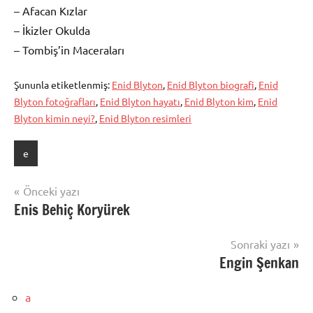
– Afacan Kızlar
– İkizler Okulda
– Tombiş’in Maceraları
Şununla etiketlenmiş:
Enid Blyton
,
Enid Blyton biografi
,
Enid
Blyton fotoğrafları
,
Enid Blyton hayatı
,
Enid Blyton kim
,
Enid
Blyton kimin neyi?
,
Enid Blyton resimleri
e
Yazı
Önceki yazı
Enis Behiç Koryürek
gezinmesi
Sonraki yazı
Engin Şenkan
a