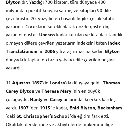
Blyton
‘dır. Yazdığı 700 kitabın, tüm dünyada 400
milyondan pozitif kopyası satmış ve kitapları 90 dile
çevrilmiştir. 20. yüzyılın en başarılı İngiliz çocuk kitabı
yazarıdır. Çocukların sürekli olarak gözde gösterdiği
yazan olmuştur.
Unesco
kadar kurulan ve kitapları tanıdık
olmayan dillere çevrilen yazarların indeksini tutan
Index
Translationum
’ın
2006
yılı araştırmasına kadar,
Blyton
,
dünyada kitapları en fazla yabancı dile çevrilen beşinci
yazardır.
11 Ağustos
1897
‘de
Londra
‘da dünyaya geldi.
Thomas
Carey Blyton
ve
Theresa Mary
’nin en büyük
çocuğuydu.
Hanly
ve
Carey
adlarında iki erkek kardeşi
vardı.
1907
’den
1915
’e kadar,
Enid Blyton
,
Beckenham
’daki
St. Christopher’s School
’da eğitim fark etti.
Okuldaki derslerinde ve aktivitelerde mükemmelliğe