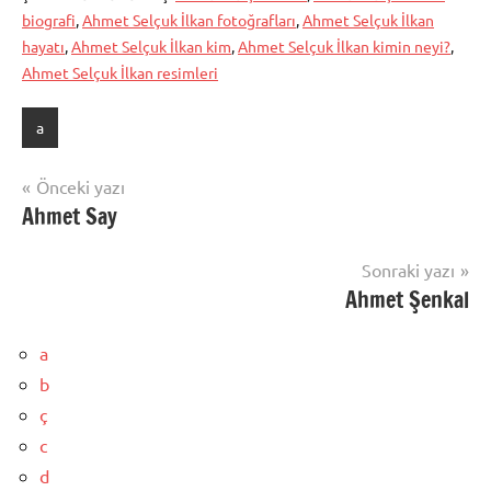
biografi
,
Ahmet Selçuk İlkan fotoğrafları
,
Ahmet Selçuk İlkan
hayatı
,
Ahmet Selçuk İlkan kim
,
Ahmet Selçuk İlkan kimin neyi?
,
Ahmet Selçuk İlkan resimleri
a
Yazı
Önceki yazı
Ahmet Say
gezinmesi
Sonraki yazı
Ahmet Şenkal
a
b
ç
c
d