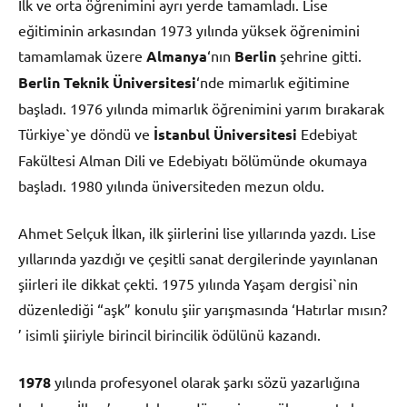
İlk ve orta öğrenimini ayrı yerde tamamladı. Lise
eğitiminin arkasından 1973 yılında yüksek öğrenimini
tamamlamak üzere
Almanya
‘nın
Berlin
şehrine gitti.
Berlin Teknik Üniversitesi
‘nde mimarlık eğitimine
başladı. 1976 yılında mimarlık öğrenimini yarım bırakarak
Türkiye`ye döndü ve
İstanbul Üniversitesi
Edebiyat
Fakültesi Alman Dili ve Edebiyatı bölümünde okumaya
başladı. 1980 yılında üniversiteden mezun oldu.
Ahmet Selçuk İlkan, ilk şiirlerini lise yıllarında yazdı. Lise
yıllarında yazdığı ve çeşitli sanat dergilerinde yayınlanan
şiirleri ile dikkat çekti. 1975 yılında Yaşam dergisi`nin
düzenlediği “aşk” konulu şiir yarışmasında ‘Hatırlar mısın?
’ isimli şiiriyle birincil birincilik ödülünü kazandı.
1978
yılında profesyonel olarak şarkı sözü yazarlığına