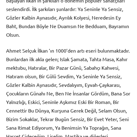
başlayan İlkan’ın şarkıları o dönemin popüler sanatçıları
seslendirdi. İlk şarkıları şunlardır: Ya Seninle Ya Sensiz,
Gözler Kalbin Aynasıdır, Ayrılık Kolyesi, Neredesin Ey
Baht, Bundan Böyle Ne Duamsın Ne Bedduam, Bayramın
Olsun.
Ahmet Selçuk İlkan ’ın 1000’den artı eseri bulunmaktadır.
Bunlardan ilk akla gelen; Islak Şamata, Tahta Masa, Kahır
mektubu, Hatıralar, Bir Pazar Günü, Sabahçı Kahvesi,
Hatıram olsun, Bir Gülü Sevdim, Ya Seninle Ya Sensiz,
Gözler Kalbin Aynasıdır, Sevdalıyım, Eyvah-Çaykarası,
Çocukların Günahı Ne, Ben Ne İnsanlar Gördüm, Bana Sor
Yalnızlığı, Eskici, Seninle Aşkımız Eski Bir Roman, Bir
Cennettir Bu Dünya, Kurşuna Gerek Değil, Selam Olsun,
Bizim Sokaklar, Tekrar Bugün Sensiz, Bir Evet Yeter, Seni
Sana Itimat Ediyorum, Ya Benimsin Ya Toprağın, Sana
Hasret Gideceğim, Liselim, Mastika ve diğerleri.