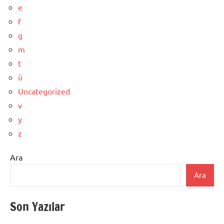
e
f
g
m
t
ü
Uncategorized
v
y
z
Ara
Ara
Son Yazılar