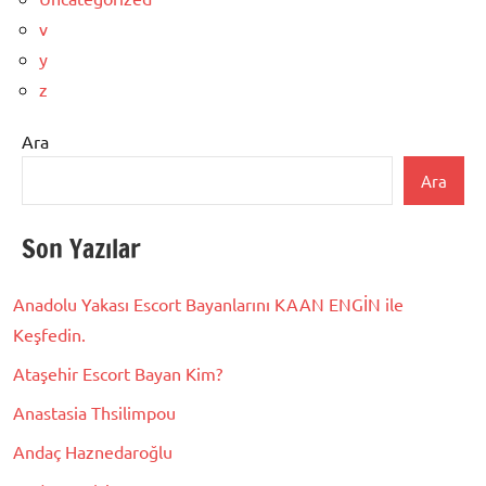
v
y
z
Ara
Ara
Son Yazılar
Anadolu Yakası Escort Bayanlarını KAAN ENGİN ile
Keşfedin.
Ataşehir Escort Bayan Kim?
Anastasia Thsilimpou
Andaç Haznedaroğlu