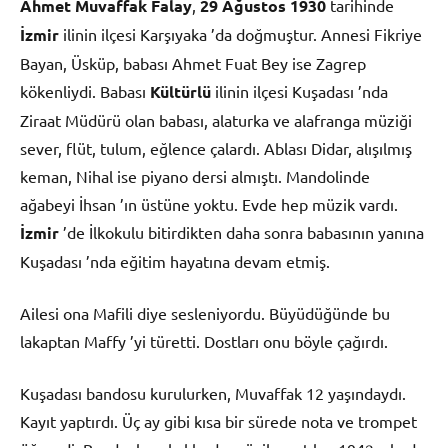
Ahmet Muvaffak Falay
,
29 Ağustos
1930
tarihinde
İzmir
ilinin ilçesi Karşıyaka ’da doğmuştur. Annesi Fikriye
Bayan, Üsküp, babası Ahmet Fuat Bey ise Zagrep
kökenliydi. Babası
Kültürlü
ilinin ilçesi Kuşadası ’nda
Ziraat Müdürü olan babası, alaturka ve alafranga müziği
sever, flüt, tulum, eğlence çalardı. Ablası Didar, alışılmış
keman, Nihal ise piyano dersi almıştı. Mandolinde
ağabeyi İhsan ’ın üstüne yoktu. Evde hep müzik vardı.
İzmir
’de İlkokulu bitirdikten daha sonra babasının yanına
Kuşadası ’nda eğitim hayatına devam etmiş.
Ailesi ona Mafili diye sesleniyordu. Büyüdüğünde bu
lakaptan Maffy ’yi türetti. Dostları onu böyle çağırdı.
Kuşadası bandosu kurulurken, Muvaffak 12 yaşındaydı.
Kayıt yaptırdı. Üç ay gibi kısa bir sürede nota ve trompet