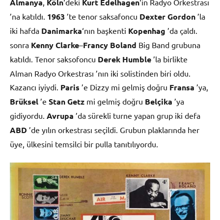
Almanya
,
Köln
‘deki
Kurt Edelhagen
‘in Radyo Orkestrası
’na katıldı.
1963
’te tenor saksafoncu
Dexter Gordon
’la
iki hafda
Danimarka
‘nın başkenti
Kopenhag
’da çaldı.
sonra
Kenny Clarke
–
Francy Boland
Big Band grubuna
katıldı. Tenor saksofoncu
Derek Humble
’la birlikte
Alman Radyo Orkestrası ’nın iki solistinden biri oldu.
Kazancı iyiydi.
Paris
’e Dizzy mi gelmiş doğru
Fransa
’ya,
Brüksel
’e
Stan Getz
mi gelmiş doğru
Belçika
’ya
gidiyordu.
Avrupa
’da sürekli turne yapan grup iki defa
ABD
’de yılın orkestrası seçildi. Grubun plaklarında her
üye, ülkesini temsilci bir pulla tanıtılıyordu.