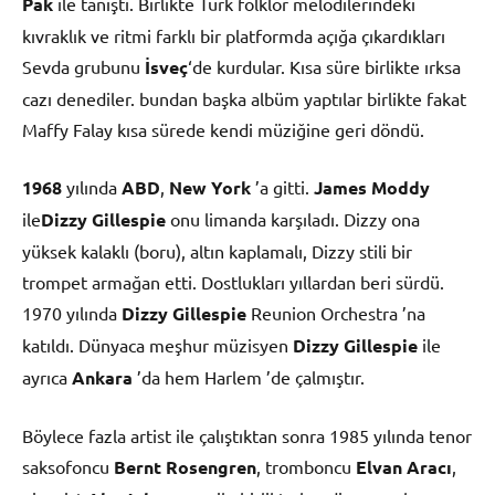
Pak
ile tanıştı. Birlikte Türk folklor melodilerindeki
kıvraklık ve ritmi farklı bir platformda açığa çıkardıkları
Sevda grubunu
İsveç
‘de kurdular. Kısa süre birlikte ırksa
cazı denediler. bundan başka albüm yaptılar birlikte fakat
Maffy Falay kısa sürede kendi müziğine geri döndü.
1968
yılında
ABD
,
New York
’a gitti.
James Moddy
ile
Dizzy Gillespie
onu limanda karşıladı. Dizzy ona
yüksek kalaklı (boru), altın kaplamalı, Dizzy stili bir
trompet armağan etti. Dostlukları yıllardan beri sürdü.
1970 yılında
Dizzy Gillespie
Reunion Orchestra ’na
katıldı. Dünyaca meşhur müzisyen
Dizzy Gillespie
ile
ayrıca
Ankara
’da hem Harlem ’de çalmıştır.
Böylece fazla artist ile çalıştıktan sonra 1985 yılında tenor
saksofoncu
Bernt Rosengren
, tromboncu
Elvan Aracı
,