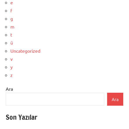
e
f
g
m
t
ü
Uncategorized
v
y
z
Ara
Ara
Son Yazılar