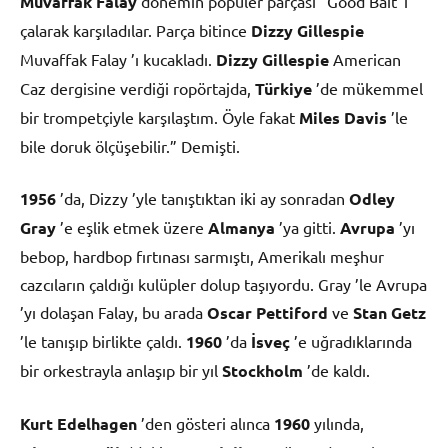
Muvaffak Falay
dönemin popüler parçası “Good Bait”i
çalarak karşıladılar. Parça bitince
Dizzy Gillespie
Muvaffak Falay ’ı kucakladı.
Dizzy Gillespie
American
Caz dergisine verdiği ropörtajda,
Türkiye
’de mükemmel
bir trompetçiyle karşılaştım. Öyle fakat
Miles Davis
’le
bile doruk ölçüşebilir.” Demişti.
1956
’da, Dizzy ’yle tanıştıktan iki ay sonradan
Odley
Gray
’e eşlik etmek üzere
Almanya
’ya gitti.
Avrupa
’yı
bebop, hardbop fırtınası sarmıştı, Amerikalı meşhur
cazcıların çaldığı kulüpler dolup taşıyordu. Gray ’le Avrupa
’yı dolaşan Falay, bu arada
Oscar Pettiford
ve
Stan Getz
’le tanışıp birlikte çaldı.
1960
’da
İsveç
’e uğradıklarında
bir orkestrayla anlaşıp bir yıl
Stockholm
’de kaldı.
Kurt Edelhagen
’den gösteri alınca
1960
yılında,