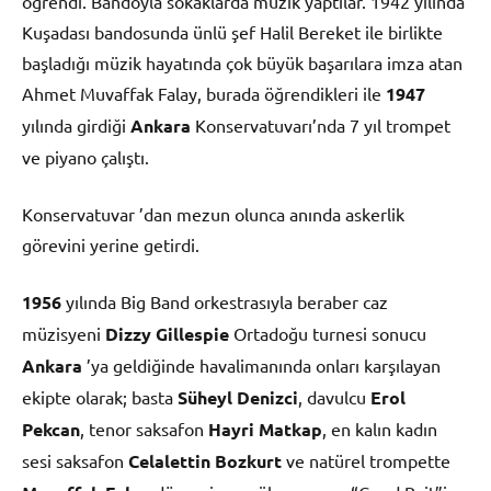
öğrendi. Bandoyla sokaklarda müzik yaptılar. 1942 yılında
Kuşadası bandosunda ünlü şef Halil Bereket ile birlikte
başladığı müzik hayatında çok büyük başarılara imza atan
Ahmet Muvaffak Falay, burada öğrendikleri ile
1947
yılında girdiği
Ankara
Konservatuvarı’nda 7 yıl trompet
ve piyano çalıştı.
Konservatuvar ’dan mezun olunca anında askerlik
görevini yerine getirdi.
1956
yılında Big Band orkestrasıyla beraber caz
müzisyeni
Dizzy Gillespie
Ortadoğu turnesi sonucu
Ankara
’ya geldiğinde havalimanında onları karşılayan
ekipte olarak; basta
Süheyl Denizci
, davulcu
Erol
Pekcan
, tenor saksafon
Hayri Matkap
, en kalın kadın
sesi saksafon
Celalettin Bozkurt
ve natürel trompette