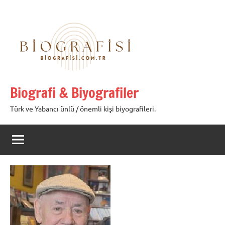
İçeriğe
geç
Biografi & Biyografiler
Türk ve Yabancı ünlü / önemli kişi biyografileri.