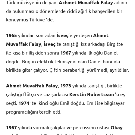
Türk müzisyenin de yani
Achmet Muvaffak Falay
adının
da bulunması o dönemlerde ciddi ağırlık bahşedilen bir
konuymuş Türkiye ’de.
1965
yılından sonradan
İsveç
‘e yerleşen
Ahmet
Muvaffak Falay
,
İsveç
‘te tanıştığı kız arkadaşı Birgitte
ile kısa bir ilişkiden sonra
1967
yılında ilk oğlu Daniel
doğdu. Bugün elektrik teknisyeni olan Daniel bununla
birlikte gitar çalıyor. Çiftin beraberliği yürümedi, ayrıldılar.
Ahmet Muvaffak Falay
,
1973
yılında tanıştığı, birlikte
çalıştığı flütçü ve caz şarkıcısı
Kerstin Robertsson
’u eş
seçti.
1974
’te ikinci oğlu Emil doğdu. Emil ise bilgisayar
programcılığını tercih etti.
1967
yılında vurmalı çalgılar ve percussion ustası
Okay