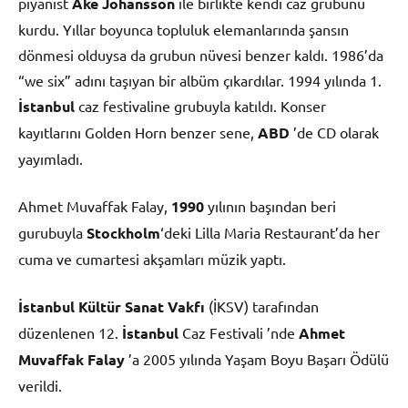
piyanist
Ake Johansson
ile birlikte kendi caz grubunu
kurdu. Yıllar boyunca topluluk elemanlarında şansın
dönmesi olduysa da grubun nüvesi benzer kaldı. 1986’da
“we six” adını taşıyan bir albüm çıkardılar. 1994 yılında 1.
İstanbul
caz festivaline grubuyla katıldı. Konser
kayıtlarını Golden Horn benzer sene,
ABD
’de CD olarak
yayımladı.
Ahmet Muvaffak Falay,
1990
yılının başından beri
gurubuyla
Stockholm
‘deki Lilla Maria Restaurant’da her
cuma ve cumartesi akşamları müzik yaptı.
İstanbul Kültür Sanat Vakfı
(İKSV) tarafından
düzenlenen 12.
İstanbul
Caz Festivali ’nde
Ahmet
Muvaffak Falay
’a 2005 yılında Yaşam Boyu Başarı Ödülü
verildi.