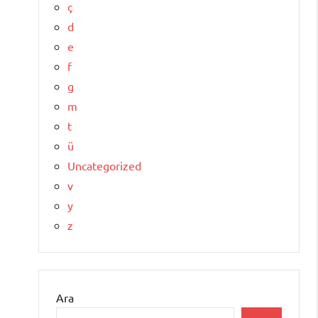
ç
d
e
f
g
m
t
ü
Uncategorized
v
y
z
Ara