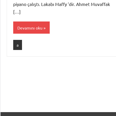
piyano çalıştı. Lakabı Maffy ’dir. Ahmet Muvaffak
[…]
Devamını oku
a