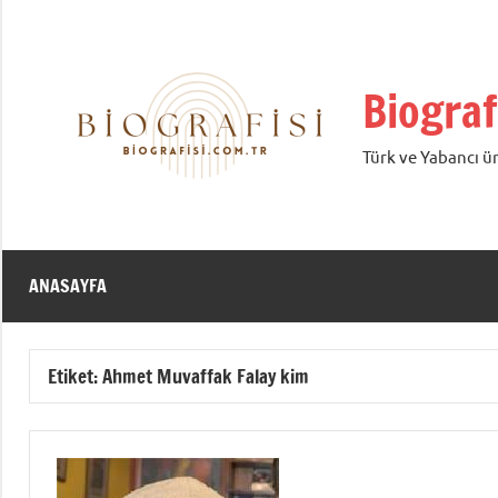
İçeriğe
geç
Biograf
Türk ve Yabancı ün
ANASAYFA
Etiket:
Ahmet Muvaffak Falay kim