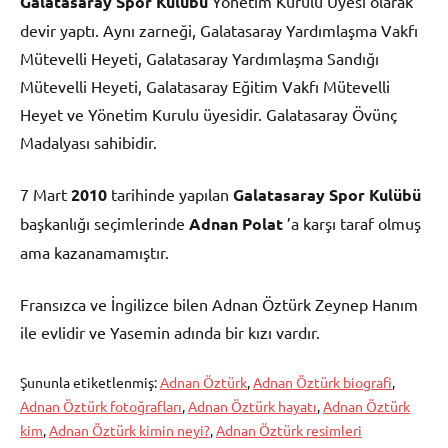
Galatasaray Spor Kulübü
Yönetim Kurulu Üyesi olarak
devir yaptı. Aynı zarneği, Galatasaray Yardımlaşma Vakfı
Mütevelli Heyeti, Galatasaray Yardımlaşma Sandığı
Mütevelli Heyeti, Galatasaray Eğitim Vakfı Mütevelli
Heyet ve Yönetim Kurulu üyesidir. Galatasaray Övünç
Madalyası sahibidir.
7 Mart
2010
tarihinde yapılan
Galatasaray Spor Kulübü
başkanlığı seçimlerinde
Adnan Polat
’a karşı taraf olmuş
ama kazanamamıştır.
Fransızca ve İngilizce bilen Adnan Öztürk Zeynep Hanım
ile evlidir ve Yasemin adında bir kızı vardır.
Şununla etiketlenmiş:
Adnan Öztürk
,
Adnan Öztürk biografi
,
Adnan Öztürk fotoğrafları
,
Adnan Öztürk hayatı
,
Adnan Öztürk
kim
,
Adnan Öztürk kimin neyi?
,
Adnan Öztürk resimleri