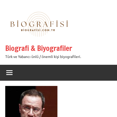
İçeriğe
geç
Biografi & Biyografiler
Türk ve Yabancı ünlü / önemli kişi biyografileri.