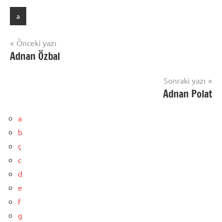
a
Yazı
Önceki yazı
Adnan Özbal
gezinmesi
Sonraki yazı
Adnan Polat
a
b
ç
c
d
e
f
g