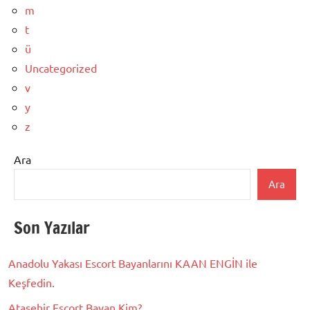
m
t
ü
Uncategorized
v
y
z
Ara
Ara
Son Yazılar
Anadolu Yakası Escort Bayanlarını KAAN ENGİN ile
Keşfedin.
Ataşehir Escort Bayan Kim?