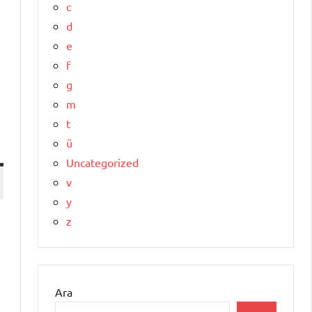
c
d
e
f
g
m
t
ü
Uncategorized
v
y
z
Ara