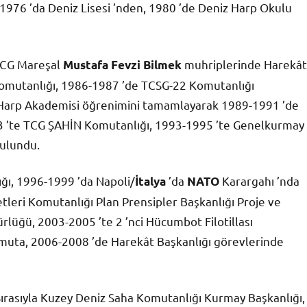
 1976 ’da Deniz Lisesi ’nden, 1980 ’de Deniz Harp Okulu
 TCG Mareşal
muhriplerinde Harekât
Mustafa Fevzi Bilmek
 Komutanlığı, 1986-1987 ’de TCSG-22 Komutanlığı
 Harp Akademisi öğrenimini tamamlayarak 1989-1991 ’de
3 ’te TCG ŞAHİN Komutanlığı, 1993-1995 ’te Genelkurmay
bulundu.
ı, 1996-1999 ’da Napoli/
’da
Karargahı ’nda
İtalya
NATO
tleri Komutanlığı Plan Prensipler Başkanlığı Proje ve
lüğü, 2003-2005 ’te 2 ’nci Hücumbot Filotillası
uta, 2006-2008 ’de Harekât Başkanlığı görevlerinde
. Sırasıyla Kuzey Deniz Saha Komutanlığı Kurmay Başkanlığı,