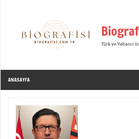
İçeriğe
geç
Biograf
Türk ve Yabancı ün
ANASAYFA