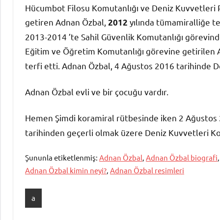
Hücumbot Filosu Komutanlığı ve Deniz Kuvvetleri Pe
getiren Adnan Özbal,
yılında tümamiralliğe te
2012
2013-2014 ’te Sahil Güvenlik Komutanlığı görevind
Eğitim ve Öğretim Komutanlığı görevine getirilen
terfi etti. Adnan Özbal, 4 Ağustos 2016 tarihinde 
Adnan Özbal evli ve bir çocuğu vardır.
Hemen Şimdi koramiral rütbesinde iken 2 Ağustos 
tarihinden geçerli olmak üzere Deniz Kuvvetleri Ko
Şununla etiketlenmiş:
Adnan Özbal
,
Adnan Özbal biografi
Adnan Özbal kimin neyi?
,
Adnan Özbal resimleri
a