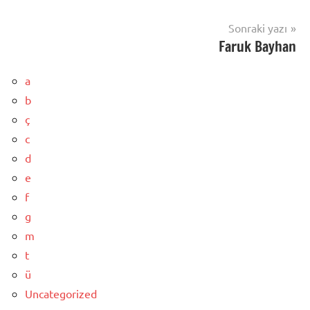
Sonraki yazı
Faruk Bayhan
a
b
ç
c
d
e
f
g
m
t
ü
Uncategorized