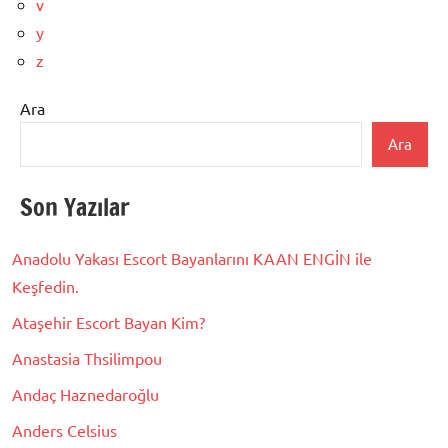
v
y
z
Ara
Ara
Son Yazılar
Anadolu Yakası Escort Bayanlarını KAAN ENGİN ile
Keşfedin.
Ataşehir Escort Bayan Kim?
Anastasia Thsilimpou
Andaç Haznedaroğlu
Anders Celsius