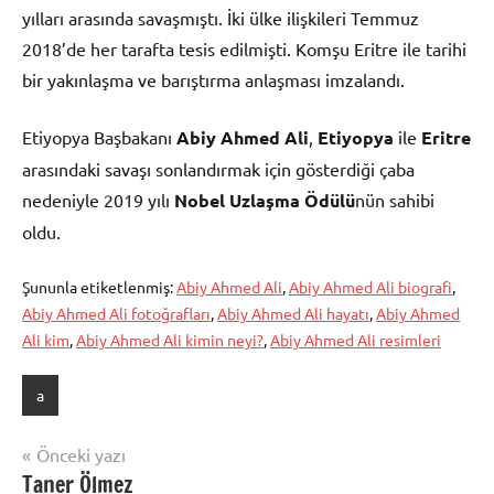
yılları arasında savaşmıştı. İki ülke ilişkileri Temmuz
2018’de her tarafta tesis edilmişti. Komşu Eritre ile tarihi
bir yakınlaşma ve barıştırma anlaşması imzalandı.
Etiyopya Başbakanı
Abiy Ahmed Ali
,
Etiyopya
ile
Eritre
arasındaki savaşı sonlandırmak için gösterdiği çaba
nedeniyle 2019 yılı
Nobel Uzlaşma Ödülü
nün sahibi
oldu.
Şununla etiketlenmiş:
Abiy Ahmed Ali
,
Abiy Ahmed Ali biografi
,
Abiy Ahmed Ali fotoğrafları
,
Abiy Ahmed Ali hayatı
,
Abiy Ahmed
Ali kim
,
Abiy Ahmed Ali kimin neyi?
,
Abiy Ahmed Ali resimleri
a
Yazı
Önceki yazı
Taner Ölmez
gezinmesi