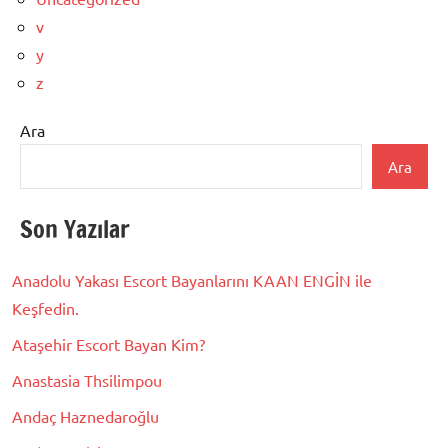
v
y
z
Ara
Ara
Son Yazılar
Anadolu Yakası Escort Bayanlarını KAAN ENGİN ile
Keşfedin.
Ataşehir Escort Bayan Kim?
Anastasia Thsilimpou
Andaç Haznedaroğlu