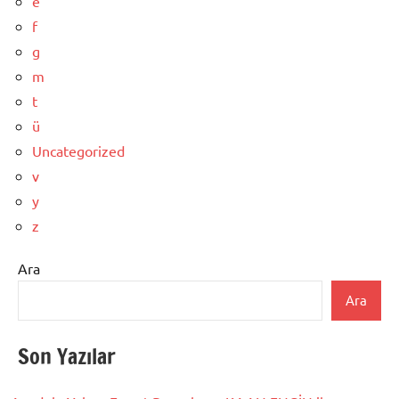
e
f
g
m
t
ü
Uncategorized
v
y
z
Ara
Ara
Son Yazılar