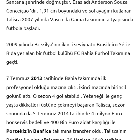
Santana şehrinde doğmuştur. Esas adı Anderson Souza
Conceição ’dır. 1,91 cm boyundaki ve sol ayağını kullanan
Talisca 2007 yılında Vasco da Gama takımının altyapısında
futbola başladı.
2009 yılında Brezilya’nın ikinci seviynato Brasileiro Série
B’da yer alan bir futbol kulübü EC Bahia Futbol Takımına
geçti.
7 Temmuz
2013
tarihinde Bahia takımında ilk
profesyonel olduğu maçına çıktı. İkinci maçında birincil
golünü attı. O sezon 4 gol atabildi. Yeteneği ile genç
yaşta dikkatleri üstüne çekmeyi başaran Talisca, sezon
sonunda da 5 Temmuz 2014 tarihinde 4 milyon Euro
bonservis bedeli ve 400 Bin Euro aidat karşılığı ile
Portekiz
‘in
Benfica
takımına transfer oldu. Talisca’nın
Benfica ile olan sözleşmesi 30 Haziran 2019 tarihine