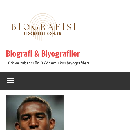
İçeriğe
geç
Biografi & Biyografiler
Türk ve Yabancı ünlü / önemli kişi biyografileri.