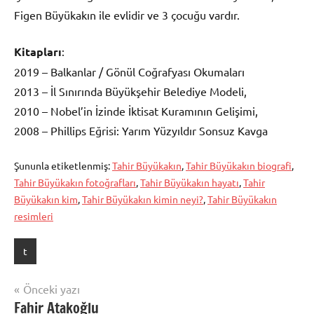
Figen Büyükakın ile evlidir ve 3 çocuğu vardır.
Kitapları
:
2019 – Balkanlar / Gönül Coğrafyası Okumaları
2013 – İl Sınırında Büyükşehir Belediye Modeli,
2010 – Nobel’in İzinde İktisat Kuramının Gelişimi,
2008 – Phillips Eğrisi: Yarım Yüzyıldır Sonsuz Kavga
Şununla etiketlenmiş:
Tahir Büyükakın
,
Tahir Büyükakın biografi
,
Tahir Büyükakın fotoğrafları
,
Tahir Büyükakın hayatı
,
Tahir
Büyükakın kim
,
Tahir Büyükakın kimin neyi?
,
Tahir Büyükakın
resimleri
t
Yazı
Önceki yazı
Fahir Atakoğlu
gezinmesi