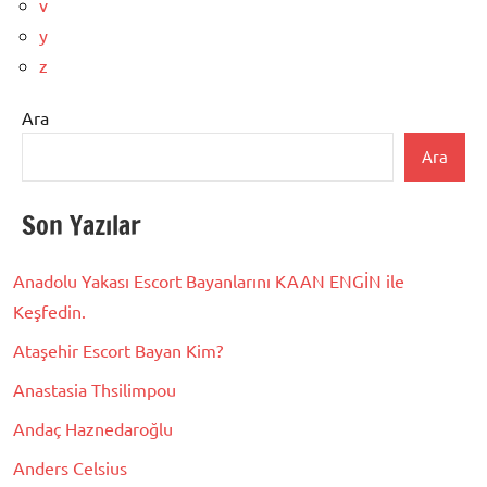
v
y
z
Ara
Ara
Son Yazılar
Anadolu Yakası Escort Bayanlarını KAAN ENGİN ile
Keşfedin.
Ataşehir Escort Bayan Kim?
Anastasia Thsilimpou
Andaç Haznedaroğlu
Anders Celsius