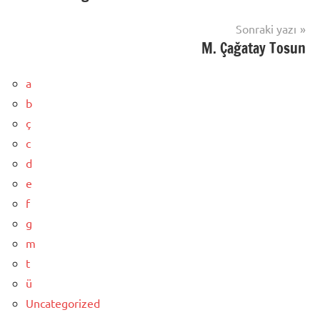
Sonraki yazı
M. Çağatay Tosun
a
b
ç
c
d
e
f
g
m
t
ü
Uncategorized