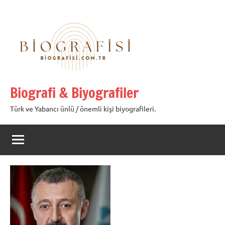
İçeriğe
geç
Biografi & Biyografiler
Türk ve Yabancı ünlü / önemli kişi biyografileri.