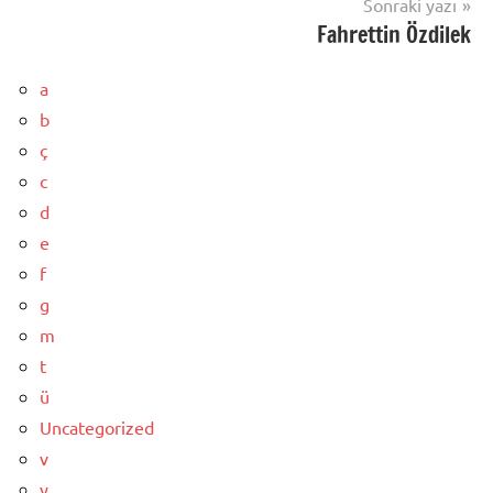
Sonraki yazı
Fahrettin Özdilek
a
b
ç
c
d
e
f
g
m
t
ü
Uncategorized
v
y