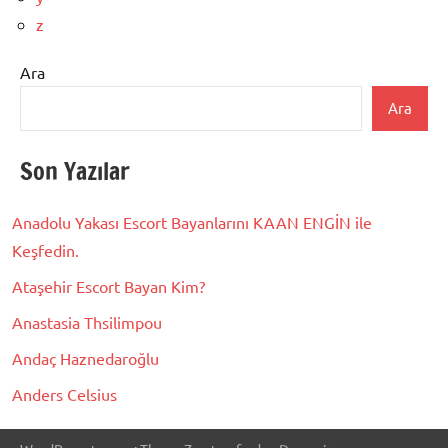
z
Ara
Ara
Son Yazılar
Anadolu Yakası Escort Bayanlarını KAAN ENGİN ile
Keşfedin.
Ataşehir Escort Bayan Kim?
Anastasia Thsilimpou
Andaç Haznedaroğlu
Anders Celsius