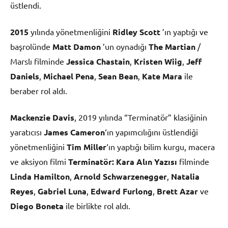
üstlendi.
2015
yılında yönetmenliğini
Ridley Scott
’ın yaptığı ve
başrolünde
Matt Damon
’un oynadığı
The Martian
/
Marslı filminde
Jessica Chastain
,
Kristen Wiig
,
Jeff
Daniels
,
Michael Pena
,
Sean Bean
,
Kate Mara
ile
beraber rol aldı.
Mackenzie Davis
, 2019 yılında “Terminatör” klasiğinin
yaratıcısı
James Cameron
‘ın yapımcılığını üstlendiği
yönetmenliğini
Tim Miller
‘ın yaptığı bilim kurgu, macera
ve aksiyon filmi
Terminatör: Kara Alın Yazısı
filminde
Linda Hamilton
,
Arnold Schwarzenegger
,
Natalia
Reyes
,
Gabriel Luna
,
Edward Furlong
,
Brett Azar
ve
Diego Boneta
ile birlikte rol aldı.