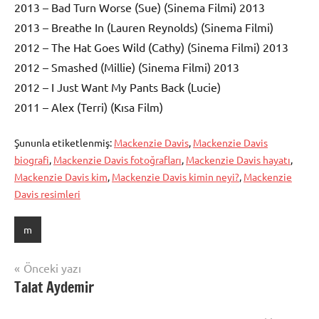
2013 – Bad Turn Worse (Sue) (Sinema Filmi) 2013
2013 – Breathe In (Lauren Reynolds) (Sinema Filmi)
2012 – The Hat Goes Wild (Cathy) (Sinema Filmi) 2013
2012 – Smashed (Millie) (Sinema Filmi) 2013
2012 – I Just Want My Pants Back (Lucie)
2011 – Alex (Terri) (Kısa Film)
Şununla etiketlenmiş:
Mackenzie Davis
,
Mackenzie Davis
biografi
,
Mackenzie Davis fotoğrafları
,
Mackenzie Davis hayatı
,
Mackenzie Davis kim
,
Mackenzie Davis kimin neyi?
,
Mackenzie
Davis resimleri
m
Yazı
Önceki yazı
Talat Aydemir
gezinmesi