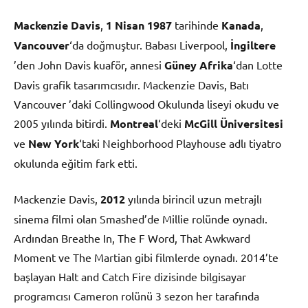
Mackenzie Davis
,
1 Nisan
1987
tarihinde
Kanada
,
Vancouver
‘da doğmuştur. Babası Liverpool,
İngiltere
’den John Davis kuaför, annesi
Güney Afrika
‘dan Lotte
Davis grafik tasarımcısıdır. Mackenzie Davis, Batı
Vancouver ’daki Collingwood Okulunda liseyi okudu ve
2005 yılında bitirdi.
Montreal
‘deki
McGill Üniversitesi
ve
New York
‘taki Neighborhood Playhouse adlı tiyatro
okulunda eğitim fark etti.
Mackenzie Davis,
2012
yılında birincil uzun metrajlı
sinema filmi olan Smashed’de Millie rolünde oynadı.
Ardından Breathe In, The F Word, That Awkward
Moment ve The Martian gibi filmlerde oynadı. 2014’te
başlayan Halt and Catch Fire dizisinde bilgisayar
programcısı Cameron rolünü 3 sezon her tarafında