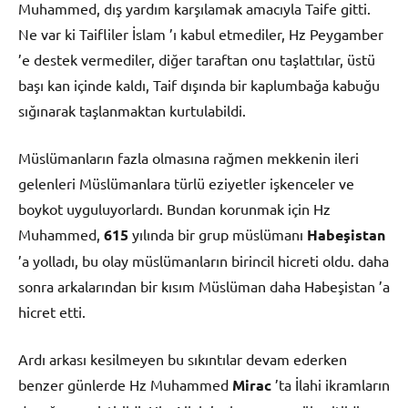
Muhammed, dış yardım karşılamak amacıyla Taife gitti.
Ne var ki Taifliler İslam ’ı kabul etmediler, Hz Peygamber
’e destek vermediler, diğer taraftan onu taşlattılar, üstü
başı kan içinde kaldı, Taif dışında bir kaplumbağa kabuğu
sığınarak taşlanmaktan kurtulabildi.
Müslümanların fazla olmasına rağmen mekkenin ileri
gelenleri Müslümanlara türlü eziyetler işkenceler ve
boykot uyguluyorlardı. Bundan korunmak için Hz
Muhammed,
615
yılında bir grup müslümanı
Habeşistan
’a yolladı, bu olay müslümanların birincil hicreti oldu. daha
sonra arkalarından bir kısım Müslüman daha Habeşistan ’a
hicret etti.
Ardı arkası kesilmeyen bu sıkıntılar devam ederken
benzer günlerde Hz Muhammed
Mirac
’ta İlahi ikramların