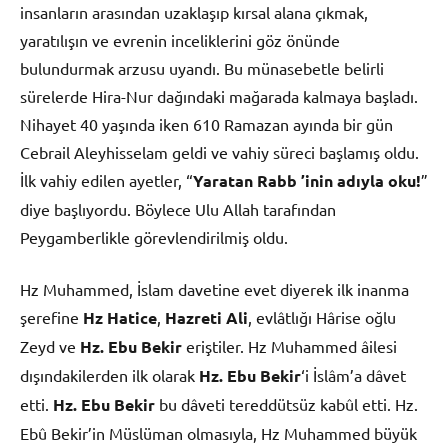
insanların arasından uzaklaşıp kırsal alana çıkmak,
yaratılışın ve evrenin inceliklerini göz önünde
bulundurmak arzusu uyandı. Bu münasebetle belirli
sürelerde Hira-Nur dağındaki mağarada kalmaya başladı.
Nihayet 40 yaşında iken 610 Ramazan ayında bir gün
Cebrail Aleyhisselam geldi ve vahiy süreci başlamış oldu.
İlk vahiy edilen ayetler, “
Yaratan Rabb ’inin adıyla oku!
”
diye başlıyordu. Böylece Ulu Allah tarafından
Peygamberlikle görevlendirilmiş oldu.
Hz Muhammed, İslam davetine evet diyerek ilk inanma
şerefine
Hz Hatice
,
Hazreti Ali
, evlâtlığı Hârise oğlu
Zeyd ve
Hz. Ebu Bekir
eriştiler. Hz Muhammed âilesi
dışındakilerden ilk olarak
Hz. Ebu Bekir
‘i İslâm’a dâvet
etti.
Hz. Ebu Bekir
bu dâveti tereddütsüz kabûl etti. Hz.
Ebû Bekir’in Müslüman olmasıyla, Hz Muhammed büyük