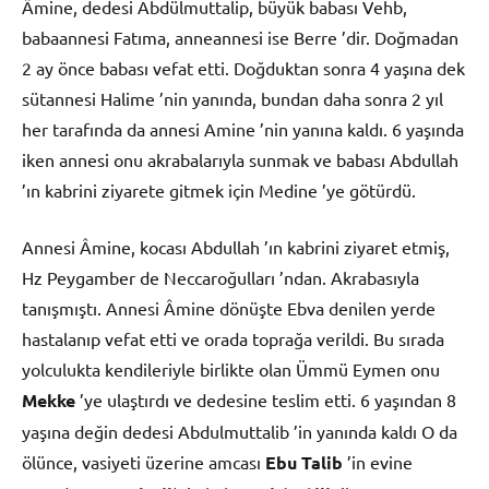
Âmine, dedesi Abdülmuttalip, büyük babası Vehb,
babaannesi Fatıma, anneannesi ise Berre ’dir. Doğmadan
2 ay önce babası vefat etti. Doğduktan sonra 4 yaşına dek
sütannesi Halime ’nin yanında, bundan daha sonra 2 yıl
her tarafında da annesi Amine ’nin yanına kaldı. 6 yaşında
iken annesi onu akrabalarıyla sunmak ve babası Abdullah
’ın kabrini ziyarete gitmek için Medine ’ye götürdü.
Annesi Âmine, kocası Abdullah ’ın kabrini ziyaret etmiş,
Hz Peygamber de Neccaroğulları ’ndan. Akrabasıyla
tanışmıştı. Annesi Âmine dönüşte Ebva denilen yerde
hastalanıp vefat etti ve orada toprağa verildi. Bu sırada
yolculukta kendileriyle birlikte olan Ümmü Eymen onu
Mekke
’ye ulaştırdı ve dedesine teslim etti. 6 yaşından 8
yaşına değin dedesi Abdulmuttalib ’in yanında kaldı O da
ölünce, vasiyeti üzerine amcası
Ebu Talib
’in evine