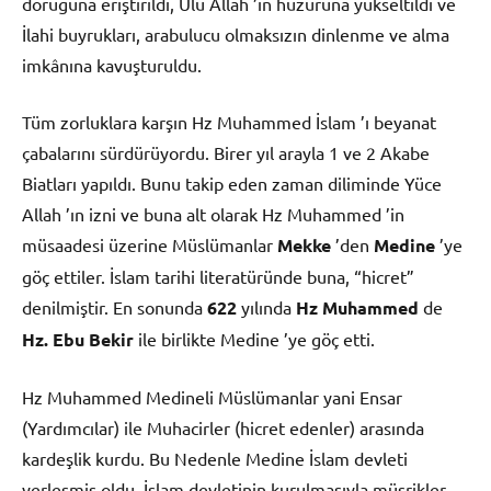
doruğuna eriştirildi, Ulu Allah ’ın huzuruna yükseltildi ve
İlahi buyrukları, arabulucu olmaksızın dinlenme ve alma
imkânına kavuşturuldu.
Tüm zorluklara karşın Hz Muhammed İslam ’ı beyanat
çabalarını sürdürüyordu. Birer yıl arayla 1 ve 2 Akabe
Biatları yapıldı. Bunu takip eden zaman diliminde Yüce
Allah ’ın izni ve buna alt olarak Hz Muhammed ’in
müsaadesi üzerine Müslümanlar
Mekke
’den
Medine
’ye
göç ettiler. İslam tarihi literatüründe buna, “hicret”
denilmiştir. En sonunda
622
yılında
Hz Muhammed
de
Hz. Ebu Bekir
ile birlikte Medine ’ye göç etti.
Hz Muhammed Medineli Müslümanlar yani Ensar
(Yardımcılar) ile Muhacirler (hicret edenler) arasında
kardeşlik kurdu. Bu Nedenle Medine İslam devleti
yerleşmiş oldu. İslam devletinin kurulmasıyla müşrikler