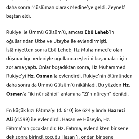
daha sonra Müslüman olarak Medine’ye geldi. Zeyneb’i
baştan aldı.
Rukiye ile Ümmü Gülsüm’ü, amcası
Ebû Leheb
‘in
oğullarından Utbe ve Uteybe ile evlendirmişti.
İslâmiyetten sonra Ebû Leheb, Hz Muhammed’e olan
düşmanlığı nedeniyle oğullarına eşlerini boşamaları için
zorlama yaptı. Onlar boşadıktan sonra, Hz Muhammed
Rukiye’yi
Hz. Osman
‘la evlendirdi. Rukiye’nin ölümünden
daha sonra da Ümmü Gülsüm’ü nikâhladı. Bu yüzden
Hz.
Osman
‘a “iki nûr sâhibi” anlamına “Zi’n-nûreyn” denildi.
En küçük kızı Fâtıma’yı (d. 610) ise 624 yılında
Hazreti
Ali
(d.599) ile evlendirdi. Hasan ve Hüseyin, Hz.
Fâtıma’nın çocuklarıdır. Hz. Fatıma, evlendikten bir sene
dek sonra birincil çocuğu Hasan ’ı, ondan bir sene