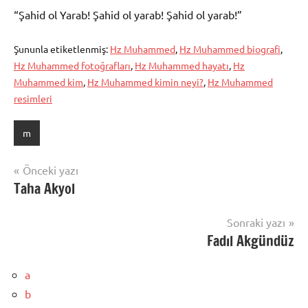
“Şahid ol Yarab! Şahid ol yarab! Şahid ol yarab!”
Şununla etiketlenmiş:
Hz Muhammed
,
Hz Muhammed biografi
,
Hz Muhammed fotoğrafları
,
Hz Muhammed hayatı
,
Hz
Muhammed kim
,
Hz Muhammed kimin neyi?
,
Hz Muhammed
resimleri
m
Yazı
Önceki yazı
Taha Akyol
gezinmesi
Sonraki yazı
Fadıl Akgündüz
a
b