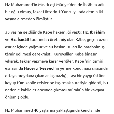
Hz Muhammed’in Mısırlı eşi Mâriye’den de İbrâhim adlı
bir oğlu olmuş, fakat Hicretin 10’uncu yılında demin iki
yaşına girmeden ölmüştür.
35 yaşına geldiğinde Kabe hakemliği yaptı;
Hz. İbrâhim
ve
Hz. İsmâil
tarafından üretilmiş olan Kâbe, geçen uzun
asırlar içinde yağmur ve su baskını suları ile harabolmuş,
tâmir edilmesi gerekmişti. Kureyşliler, Kâbe binasını
yıkarak, tekrar yapmaya karar verdiler. Kabe ’nin tamiri
esnasında
Haceru ’l-esved
’in yerine konulması sırasında
ortaya meydana çıkan anlaşmazlığı, taşı bir yaygı üstüne
koyup tüm kabile reislerine taşıtmak suretiyle giderdi, bu
nedenle kabileler arasında çıkması mümkün bir kavgayı
önlemiş oldu.
Hz Muhammed 40 yaşlarına yaklaştığında kendisinde