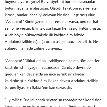
boynunu vurmayınız! Bu vasiyetimi burada bulunanlar
bulunmayanlara ulaştırsın. Olabilir fakat burada yer alan
kimse, bunları daha iyi anlayan birisine ulaştırmış olur.
“Ashabım! “Kimin yanında bir emanet varsa, onu derhal
sahibine versin. Biliniz oysa faizin her çeşidi kaldırılmıştır.
Allah böyle hükmetmiştir. İlk kaldırdığım faizde
Abdulmuttalibin oğlu (amcam asıl paranız size aittir. Ne
zulmediniz nede zulme uğrayınız.
“Ashabım! “Dikkat ediniz, cahiliyeden kalma tüm adetler
kaldırılmıştır, ayağımın altındadır. Cahiliye devrinde
güdülen kan davalarda en ince ayrıntısına kadar
kaldırılmıştır. Kaldırdığım ilk kan davası Abdulmuttalibin
torunu İlyas bin Rabia ’nın kan davasıdır.
“Ey millet! “Belirli ancak şeytan şu toprağınızda kendisine
tapınmaktan en ince ayrıntısına kadar ümidini kesmiştir.