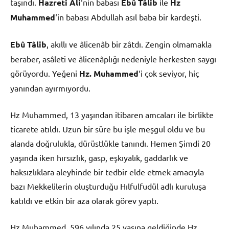
taşındı.
Hazreti Ali
‘nin babası
Ebû Tâlib
ile
Hz
Muhammed
‘in babası Abdullah asıl baba bir kardeşti.
Ebû Tâlib
, akıllı ve âlicenâb bir zâtdı. Zengin olmamakla
beraber, asâleti ve âlicenâplığı nedeniyle herkesten saygı
görüyordu. Yeğeni
Hz. Muhammed
‘i çok seviyor, hiç
yanından ayırmıyordu.
Hz Muhammed, 13 yaşından itibaren amcaları ile birlikte
ticarete atıldı. Uzun bir süre bu işle meşgul oldu ve bu
alanda doğrulukla, dürüstlükle tanındı. Hemen Şimdi 20
yaşında iken hırsızlık, gasp, eşkıyalık, gaddarlık ve
haksızlıklara aleyhinde bir tedbir elde etmek amacıyla
bazı Mekkelilerin oluşturduğu Hılfulfudül adlı kuruluşa
katıldı ve etkin bir aza olarak görev yaptı.
Hz Muhammed, 596 yılında 25 yaşına geldiğinde Hz