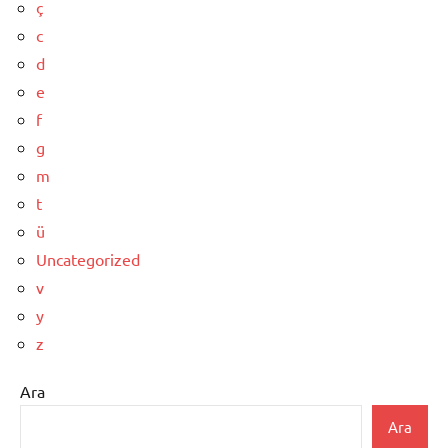
ç
c
d
e
f
g
m
t
ü
Uncategorized
v
y
z
Ara
Ara