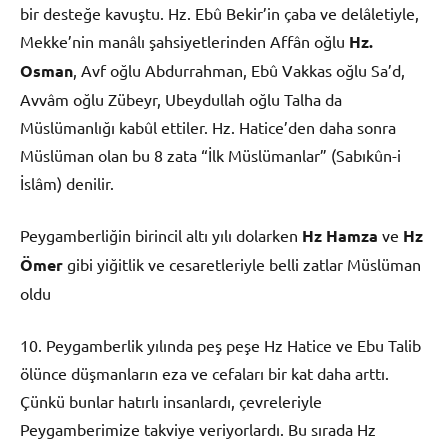
bir desteğe kavuştu. Hz. Ebû Bekir’in çaba ve delâletiyle,
Mekke’nin manâlı şahsiyetlerinden Affân oğlu
Hz.
Osman
, Avf oğlu Abdurrahman, Ebû Vakkas oğlu Sa’d,
Avvâm oğlu Zübeyr, Ubeydullah oğlu Talha da
Müslümanlığı kabûl ettiler. Hz. Hatice’den daha sonra
Müslüman olan bu 8 zata “İlk Müslümanlar” (Sabıkûn-i
İslâm) denilir.
Peygamberliğin birincil altı yılı dolarken
Hz Hamza
ve
Hz
Ömer
gibi yiğitlik ve cesaretleriyle belli zatlar Müslüman
oldu
10. Peygamberlik yılında peş peşe Hz Hatice ve Ebu Talib
ölünce düşmanların eza ve cefaları bir kat daha arttı.
Çünkü bunlar hatırlı insanlardı, çevreleriyle
Peygamberimize takviye veriyorlardı. Bu sırada Hz