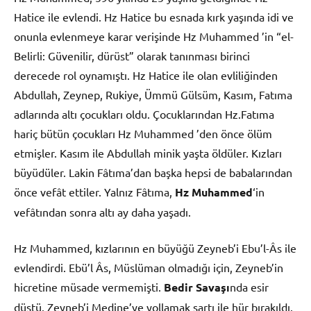
Hatice ile evlendi. Hz Hatice bu esnada kırk yaşında idi ve
onunla evlenmeye karar verişinde Hz Muhammed ’in “el-
Belirli: Güvenilir, dürüst” olarak tanınması birinci
derecede rol oynamıştı. Hz Hatice ile olan evliliğinden
Abdullah, Zeynep, Rukiye, Ümmü Gülsüm, Kasım, Fatıma
adlarında altı çocukları oldu. Çocuklarından Hz.Fatıma
hariç bütün çocukları Hz Muhammed ’den önce ölüm
etmişler. Kasım ile Abdullah minik yaşta öldüler. Kızları
büyüdüler. Lakin Fâtıma’dan başka hepsi de babalarından
önce vefât ettiler. Yalnız Fâtıma,
Hz Muhammed
‘in
vefâtından sonra altı ay daha yaşadı.
Hz Muhammed, kızlarının en büyüğü Zeyneb’i Ebu’l-Âs ile
evlendirdi. Ebü’l Âs, Müslüman olmadığı için, Zeyneb’in
hicretine müsade vermemişti.
Bedir Savaşı
nda esir
düştü. Zeyneb’i Medine’ye yollamak şartı ile hür bırakıldı.