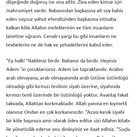
döşeğinde doğmuş ise ona aittir. Zina eden kimse için
mahrumiyet vardır. Babasından başkasına ait soy bahis
eden soysuz yahut efendisinden başkasına intisaba
kalkan köle Allahın meleklerinin ve tüm insanların
lanetine uğrasın. Cenab-ı yargı bu gibi insanların ne
tevbelerini ne de hak ve şehadetlerini kabul eder.
“Ey halk! “Rabbiniz birdir. Babanız da birdir. Hepiniz
Adem ’in çocuklarısınız. Adem ise topraktandır. Arabın
arab olmayana, arab olmayanında arab üstüne üstünlüğü
olmadığı gibi kırmızı tenlinin siyah üzerine, siyahında
kırmızı tenli üzerinde bir üstünlüğü yoktur. Avantaj fakat
takvada, Allahtan korkmaktadır. Allah yanına en kıymetli
olanınız Ondan en çok korkanınızdır. “Azası kesik siyahi
bir köle başınıza amir olarak ödev edilse sizi Allahın kitabı
ile yöneticilik ederse onu dinleyiniz ve itaat ediniz. “Suçlu