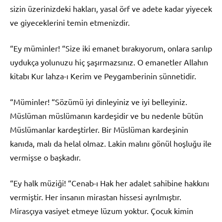
sizin üzerinizdeki hakları, yasal örf ve adete kadar yiyecek
ve giyeceklerini temin etmenizdir.
“Ey müminler! “Size iki emanet bırakıyorum, onlara sarılıp
uydukça yolunuzu hiç şaşırmazsınız. O emanetler Allahın
kitabı Kur lahza-ı Kerim ve Peygamberinin sünnetidir.
“Müminler! “Sözümü iyi dinleyiniz ve iyi belleyiniz.
Müslüman müslümanın kardeşidir ve bu nedenle bütün
Müslümanlar kardeştirler. Bir Müslüman kardeşinin
kanıda, malı da helal olmaz. Lakin malını gönül hoşluğu ile
vermişse o başkadır.
“Ey halk müziği! “Cenab-ı Hak her adalet sahibine hakkını
vermiştir. Her insanın mirastan hissesi ayrılmıştır.
Mirasçıya vasiyet etmeye lüzum yoktur. Çocuk kimin