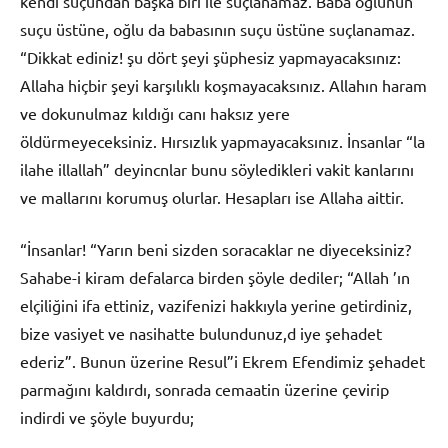
kendi suçundan başka biri ile suçlanamaz. Baba oğlunun
suçu üstüne, oğlu da babasının suçu üstüne suçlanamaz.
“Dikkat ediniz! şu dört şeyi şüphesiz yapmayacaksınız:
Allaha hiçbir şeyi karşılıklı koşmayacaksınız. Allahın haram
ve dokunulmaz kıldığı canı haksız yere
öldürmeyeceksiniz. Hırsızlık yapmayacaksınız. İnsanlar “la
ilahe illallah” deyincnlar bunu söyledikleri vakit kanlarını
ve mallarını korumuş olurlar. Hesapları ise Allaha aittir.
“İnsanlar! “Yarın beni sizden soracaklar ne diyeceksiniz?
Sahabe-i kiram defalarca birden şöyle dediler; “Allah ’ın
elçiliğini ifa ettiniz, vazifenizi hakkıyla yerine getirdiniz,
bize vasiyet ve nasihatte bulundunuz,d iye şehadet
ederiz”. Bunun üzerine Resul”i Ekrem Efendimiz şehadet
parmağını kaldırdı, sonrada cemaatin üzerine çevirip
indirdi ve şöyle buyurdu;