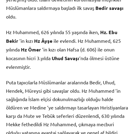
Müslümanlara saldırmaya başladı ilk savaş
Bedir savaşı
oldu.
Hz Muhammed, 626 yılında 55 yaşında iken,
Hz. Ebu
Bekir
’in kızı
Hz Âyşe
ile evlendi. Hz Muhammed, 625
yılında
Hz Ömer
’in kızı olan Hafsa (d. 606) ile onun
kocasının hicri 3.yılda
Uhud Savaşı
‘nda ölmesi üstüne
evlenmiştir.
Puta tapıcılarla Müslümanlar aralarında Bedir, Uhud,
Hendek, Müreysi gibi savaşlar oldu. Hz Muhammed ’in
sağlığında İslam elçisi dokunulmazlığı olduğu halde
öldüren ve Medine ’ye saldırmayı tasarlayan Hıristiyanlara
karşı da Mute ve Tebük seferleri düzenlendi, 630 yılında
Mekke fethedildi Hz Muhammed, çıkmaya mecburi
olduğu vatanına avantaj sağlayarak ve genel af bildiri