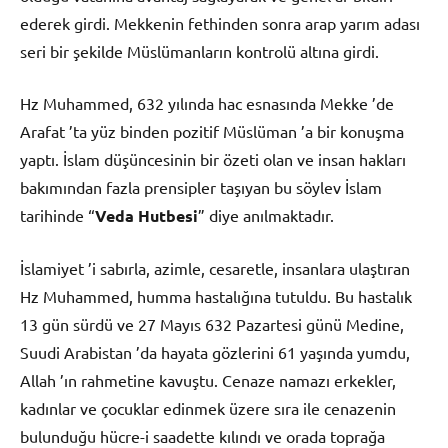
ederek girdi. Mekkenin fethinden sonra arap yarım adası
seri bir şekilde Müslümanların kontrolü altına girdi.
Hz Muhammed, 632 yılında hac esnasında Mekke ’de
Arafat ’ta yüz binden pozitif Müslüman ’a bir konuşma
yaptı. İslam düşüncesinin bir özeti olan ve insan hakları
bakımından fazla prensipler taşıyan bu söylev İslam
tarihinde “
Veda Hutbesi
” diye anılmaktadır.
İslamiyet ’i sabırla, azimle, cesaretle, insanlara ulaştıran
Hz Muhammed, humma hastalığına tutuldu. Bu hastalık
13 gün sürdü ve 27 Mayıs 632 Pazartesi günü Medine,
Suudi Arabistan ’da hayata gözlerini 61 yaşında yumdu,
Allah ’ın rahmetine kavuştu. Cenaze namazı erkekler,
kadınlar ve çocuklar edinmek üzere sıra ile cenazenin
bulunduğu hücre-i saadette kılındı ve orada toprağa