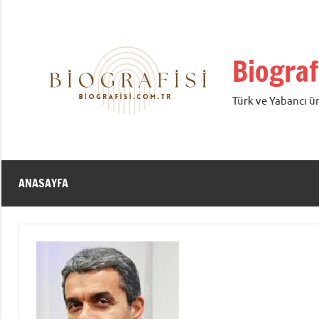
İçeriğe
geç
Biograf
Türk ve Yabancı ün
ANASAYFA