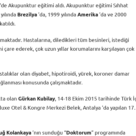
‘de Akupunktur eğitimi aldı. Akupunktur eğitimi Sıhhat
 yılında
’da, 1999 yılında
’da ve 2000
Brezilya
Amerika
atıldı.
aktadır. Hastalarına, diledikleri tüm besinleri, istediği
ini çare ederek, çok uzun yıllar korumalarını karşılayan çok
astalıklar olan diyabet, hipotiroidi, yürek, koroner damar
sağlanması konusunda çalışmaktadır.
kta olan
, 14-18 Ekim 2015 tarihinde Türk İ
Gürkan Kubilay
luxe Otel & Kongre Merkezi Belek, Antalya ’da yapılan 17.
’nın sunduğu “
” programında
uğ Kolankaya
Doktorum