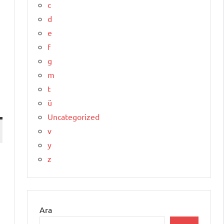
c
d
e
f
g
m
t
ü
Uncategorized
v
y
z
Ara