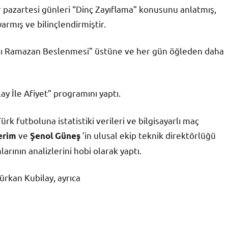
bir pazartesi günleri “Dinç Zayıflama” konusunu anlatmış,
armış ve bilinçlendirmiştir.
klı Ramazan Beslenmesi” üstüne ve her gün öğleden daha
ay İle Afiyet” programını yaptı.
rk futboluna istatistiki verileri ve bilgisayarlı maç
ve
’in ulusal ekip teknik direktörlüğü
erim
Şenol Güneş
arının analizlerini hobi olarak yaptı.
rkan Kubilay, ayrıca