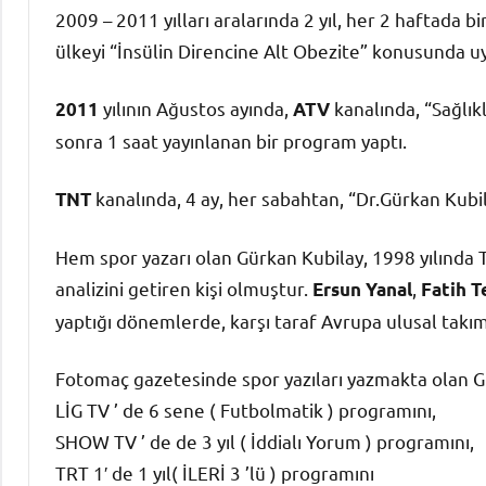
2009 – 2011 yılları aralarında 2 yıl, her 2 haftada 
ülkeyi “İnsülin Direncine Alt Obezite” konusunda uy
yılının Ağustos ayında,
kanalında, “Sağlı
2011
ATV
sonra 1 saat yayınlanan bir program yaptı.
kanalında, 4 ay, her sabahtan, “Dr.Gürkan Kubil
TNT
Hem spor yazarı olan Gürkan Kubilay, 1998 yılında Tü
analizini getiren kişi olmuştur.
,
Ersun Yanal
Fatih T
yaptığı dönemlerde, karşı taraf Avrupa ulusal takıml
Fotomaç gazetesinde spor yazıları yazmakta olan Gü
LİG TV ’ de 6 sene ( Futbolmatik ) programını,
SHOW TV ’ de de 3 yıl ( İddialı Yorum ) programını,
TRT 1′ de 1 yıl( İLERİ 3 ’lü ) programını