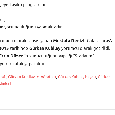
şeye Layık ) programını
ıştır.
nın yorumculuğunu yapmaktadır.
rumcu olarak tahsis yapan
Galatasaray’a
Mustafa Denizli
tarihinde
yorumcu olarak getirildi.
2015
Gürkan Kubilay
‘in sunuculuğunu yaptığı “Stadyum”
Ersin Düzen
e yorumculuk yapacaktır.
rafi
,
Gürkan Kubilay fotoğrafları
,
Gürkan Kubilay hayatı
,
Gürkan
simleri