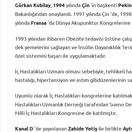
,
yılında
’in başkenti
Gürkan Kubilay
1994
Çin
Pekin
Bakanlığından onaylandı. 1997 yılında Çin ’de, 1998
yılında
’da Dünya Akupunktur Kongrelerine k
Fransa
1993 yılından itibaren Obezite tedavisi üstüne çalışm
dek yemelerini sağlayan ve İnsülin Dayanıklılık ’ler
özel sistemini başarı ile uygulamaktadır.
İç Hastalıkları Uzmanı olması sebebiyle, tehlikeli h
hastalığı, hipertansiyon ve astım gibdüzenlerinin 
Uyumlu olarak İç Hastalıkları kongrelerine katılma
Hastalıkları Uzmanlık Derneği tarafından Sueno De
Milli İç Hastalıkları Kongresine de katılmıştır.
’de yayınlanan
ile birlikte
Kanal D
Zahide Yetiş
Ayt