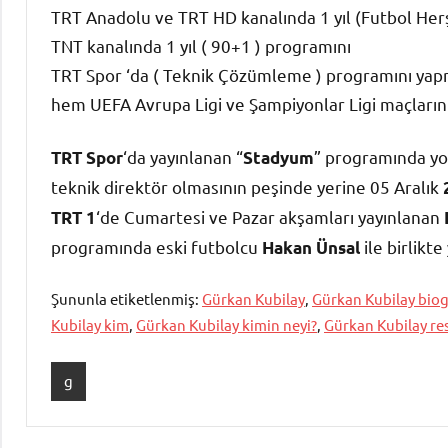
TRT Anadolu ve TRT HD kanalında 1 yıl (Futbol Her
TNT kanalında 1 yıl ( 90+1 ) programını
TRT Spor ‘da ( Teknik Çözümleme ) programını yapm
hem UEFA Avrupa Ligi ve Şampiyonlar Ligi maçları
‘da yayınlanan “
” programında yo
TRT Spor
Stadyum
teknik direktör olmasının peşinde yerine 05 Aralık
‘de Cumartesi ve Pazar akşamları yayınlanan
TRT 1
programında eski futbolcu
ile birlikt
Hakan Ünsal
Şununla etiketlenmiş:
Gürkan Kubilay
,
Gürkan Kubilay biog
Kubilay kim
,
Gürkan Kubilay kimin neyi?
,
Gürkan Kubilay re
g