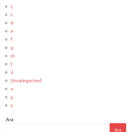
ç
c
d
e
f
g
m
t
ü
Uncategorized
v
y
z
Ara
Ara