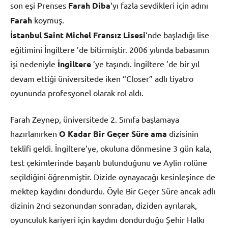
son eşi Prenses
Farah Diba
‘yı fazla sevdikleri için adını
Farah
koymuş.
İstanbul Saint Michel Fransız Lisesi
‘nde başladığı lise
eğitimini İngiltere ’de bitirmiştir. 2006 yılında babasının
işi nedeniyle
İngiltere
’ye taşındı. İngiltere ’de bir yıl
devam ettiği üniversitede iken “Closer” adlı tiyatro
oyununda profesyonel olarak rol aldı.
Farah Zeynep, üniversitede 2. Sınıfa başlamaya
hazırlanırken
O Kadar Bir Geçer Süre ama
dizisinin
teklifi geldi. İngiltere’ye, okuluna dönmesine 3 gün kala,
test çekimlerinde başarılı bulunduğunu ve Aylin rolüne
seçildiğini öğrenmiştir. Dizide oynayacağı kesinleşince de
mektep kaydını dondurdu. Öyle Bir Geçer Süre ancak adlı
dizinin 2nci sezonundan sonradan, diziden ayrılarak,
oyunculuk kariyeri için kaydını dondurduğu Şehir Halkı