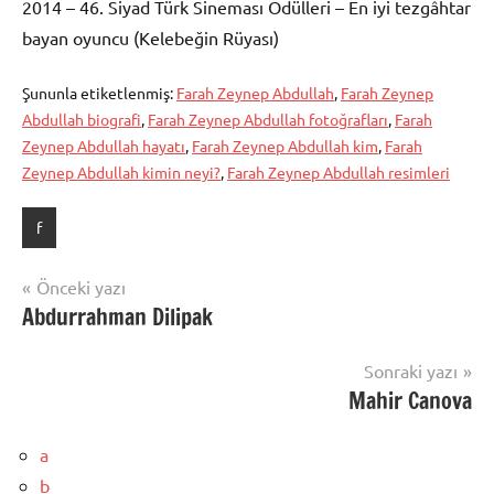
2014 – 46. Siyad Türk Sineması Ödülleri – En iyi tezgâhtar
bayan oyuncu (Kelebeğin Rüyası)
Şununla etiketlenmiş:
Farah Zeynep Abdullah
,
Farah Zeynep
Abdullah biografi
,
Farah Zeynep Abdullah fotoğrafları
,
Farah
Zeynep Abdullah hayatı
,
Farah Zeynep Abdullah kim
,
Farah
Zeynep Abdullah kimin neyi?
,
Farah Zeynep Abdullah resimleri
f
Yazı
Önceki yazı
Abdurrahman Dilipak
gezinmesi
Sonraki yazı
Mahir Canova
a
b