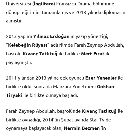
Üniversitesi (
İngiltere
) Fransızca-Drama bölümüne
dönüp, eğitimini tamamlamış ve 2013 yılında diplomasını
almıştır.
2013 yapımı
Yılmaz Erdoğan
‘ın yazıp yönettiği,
“
Kelebeğin Rüyası
” adlı filmde Farah Zeynep Abdullah,
başrolü
Kıvanç Tatlıtuğ
ile birlikte
Mert Fırat
ile
paylaşmıştır.
2011 yılından 2013 yılına dek oyuncu
Eser Yenenler
ile
birlikte oldu. sonra da Manzara Yönetmeni
Gökhan
Tiryaki
ile birlikte olmaya başladı.
Farah Zeynep Abdullah, başrolünde
Kıvanç Tatlıtuğ
ile
birlikte oynadığı, 2014’ün Şubat ayında Star Tv’de
oynamaya başlayacak olan,
Nermin Bezmen
’in