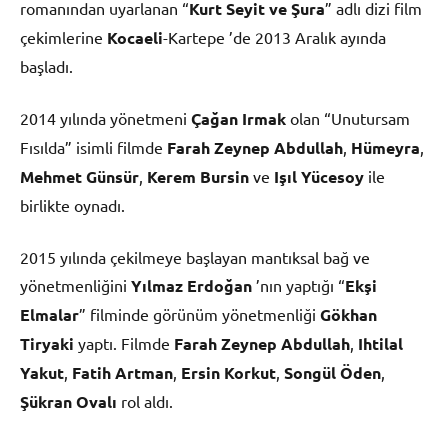
romanından uyarlanan “
Kurt Seyit ve Şura
” adlı dizi film
çekimlerine
Kocaeli
-Kartepe ’de 2013 Aralık ayında
başladı.
2014 yılında yönetmeni
Çağan Irmak
olan “Unutursam
Fısılda” isimli filmde
Farah Zeynep Abdullah
,
Hümeyra
,
Mehmet Günsür
,
Kerem Bursin
ve
Işıl Yücesoy
ile
birlikte oynadı.
2015 yılında çekilmeye başlayan mantıksal bağ ve
yönetmenliğini
Yılmaz Erdoğan
’nın yaptığı “
Ekşi
Elmalar
” filminde görünüm yönetmenliği
Gökhan
Tiryaki
yaptı. Filmde
Farah Zeynep Abdullah
,
Ihtilal
Yakut
,
Fatih Artman
,
Ersin Korkut
,
Songül Öden
,
Şükran Ovalı
rol aldı.