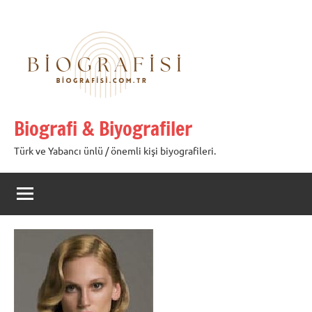
İçeriğe
geç
Biografi & Biyografiler
Türk ve Yabancı ünlü / önemli kişi biyografileri.