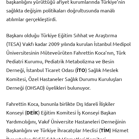
başkanlığını yürüttüğü afiyet kurumlarında Türkiye’nin
sağlıkta değişim politikaları doğrultusunda manâlı
atılımlar gerçekleştirdi.
Başkanı olduğu Türkiye Eğitim Sıhhat ve Araştırma
(TESA) Vakfı kadar 2009 yılında kurulan İstanbul Medipol
Üniversitesinin Müteveürüten Fahrettin Koca’nın, Türk
Pediatri Kurumu, Pediatrik Metabolizma ve Besin
Derneği, İstanbul Ticaret Odası (
İTO
) Sağlık Meslek
Komitesi, Özel Hastaneler Sağlık Durumu Kuruluşları
Derneği (OHSAD) üyelikleri bulunuyor.
Fahrettin Koca, bununla birlikte Dış Idareli İlişkiler
Konseyi (
DEİK
) Eğitim Komitesi İş Konseyi Başkan
Yardımcılığını, Vakıf Üniversite Hastaneleri Derneğinin
Başkanlığını ve Türkiye İhracatçılar Meclisi (
TİM
) Hizmet
İhracatçıları Birliği Sıhhat Hizmetleri Komitesi