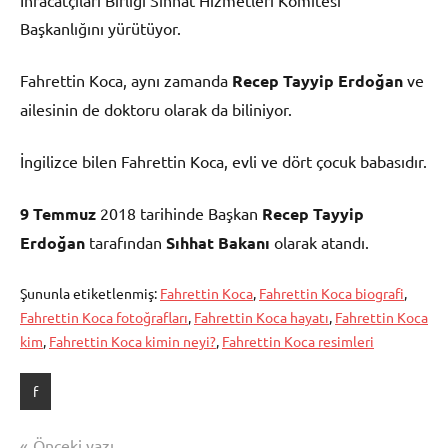
Başkanlığını yürütüyor.
Fahrettin Koca, aynı zamanda
Recep Tayyip Erdoğan
ve
ailesinin de doktoru olarak da biliniyor.
İngilizce bilen Fahrettin Koca, evli ve dört çocuk babasıdır.
9 Temmuz
2018 tarihinde Başkan
Recep Tayyip
Erdoğan
tarafından
Sıhhat Bakanı
olarak atandı.
Şununla etiketlenmiş:
Fahrettin Koca
,
Fahrettin Koca biografi
,
Fahrettin Koca fotoğrafları
,
Fahrettin Koca hayatı
,
Fahrettin Koca
kim
,
Fahrettin Koca kimin neyi?
,
Fahrettin Koca resimleri
f
Yazı
Önceki yazı