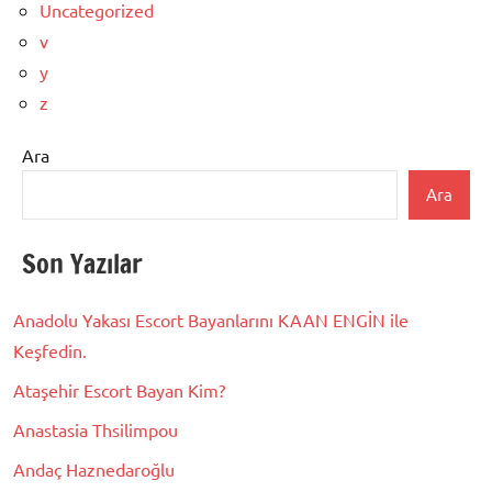
Uncategorized
v
y
z
Ara
Ara
Son Yazılar
Anadolu Yakası Escort Bayanlarını KAAN ENGİN ile
Keşfedin.
Ataşehir Escort Bayan Kim?
Anastasia Thsilimpou
Andaç Haznedaroğlu