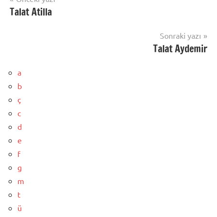
Talat Atilla
gezinmesi
Sonraki yazı
Talat Aydemir
a
b
ç
c
d
e
f
g
m
t
ü