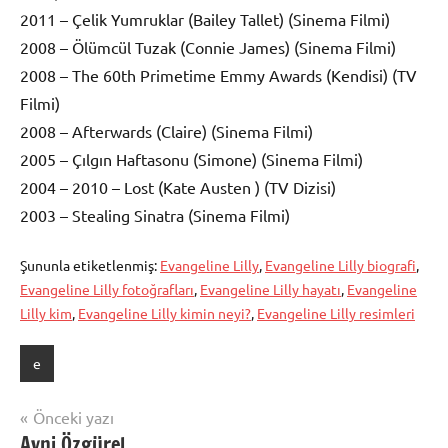
2011 – Çelik Yumruklar (Bailey Tallet) (Sinema Filmi)
2008 – Ölümcül Tuzak (Connie James) (Sinema Filmi)
2008 – The 60th Primetime Emmy Awards (Kendisi) (TV
Filmi)
2008 – Afterwards (Claire) (Sinema Filmi)
2005 – Çılgın Haftasonu (Simone) (Sinema Filmi)
2004 – 2010 – Lost (Kate Austen ) (TV Dizisi)
2003 – Stealing Sinatra (Sinema Filmi)
Şununla etiketlenmiş:
Evangeline Lilly
,
Evangeline Lilly biografi
,
Evangeline Lilly fotoğrafları
,
Evangeline Lilly hayatı
,
Evangeline
Lilly kim
,
Evangeline Lilly kimin neyi?
,
Evangeline Lilly resimleri
e
Yazı
Önceki yazı
Avni Özgürel