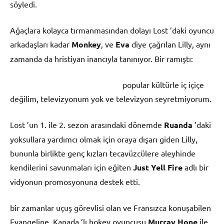
söyledi.
Ağaçlara kolayca tırmanmasından dolayı Lost ’daki oyuncu
arkadaşları kadar
Monkey
, ve
Eva
diye çağrılan Lilly, aynı
zamanda da hristiyan inancıyla tanınıyor. Bir ramıştı:
popular kültürle iç içiçe
değilim, televizyonum yok ve televizyon seyretmiyorum.
Lost ’un 1. ile 2. sezon arasındaki dönemde
Ruanda
’daki
yoksullara yardımcı olmak için oraya dışarı giden Lilly,
bununla birlikte genç kızları tecavüzcülere aleyhinde
kendilerini savunmaları için eğiten
Just Yell Fire
adlı bir
vidyonun promosyonuna destek etti.
bir zamanlar uçuş görevlisi olan ve Fransızca konuşabilen
Evangeline, Kanada ’lı hokey oyuncusu
Murray Hone
ile