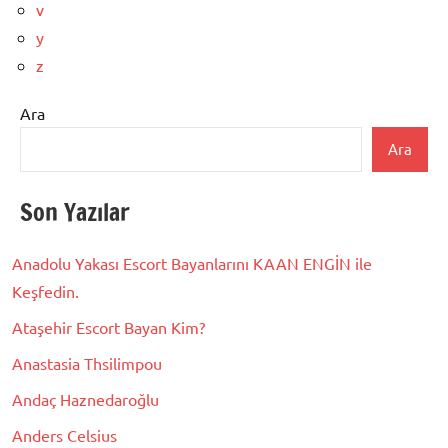
v
y
z
Ara
Ara
Son Yazılar
Anadolu Yakası Escort Bayanlarını KAAN ENGİN ile
Keşfedin.
Ataşehir Escort Bayan Kim?
Anastasia Thsilimpou
Andaç Haznedaroğlu
Anders Celsius