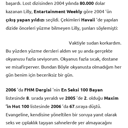
başardı. Lost dizisinden 2004 yılında
80.000
dolar
kazanan Lilly,
Entartainment Weekly
göre 2004 ’ün
çıkış yapan yıldızı
seçildi. Çekimleri
Havaii
’de yapılan
dizide önceleri yüzme bilmeyen Lilly, şunları söylemişti:
Vaktiyle sudan korkardım.
Bu yüzden yüzme dersleri aldım ve şu anda gerçekte
okyanusu fazla seviyorum. Okyanus fazla sıcak, dostane
ve misafirperver. Bundan Böyle okyanusta olmadığım her
gün benim için beceriksiz bir gün.
2006
’da
FHM Dergisi
’nin
En Seksi 100 Bayan
listesinde
8
. sırada yeraldı ve
2005
’de
2
. olduğu
Maxim
’in Hot 100
listesinde
2006
’da
67
.sıraya düştü.
Evangeline, kendisine yöneltilen bir soruya yanıt olarak
seks ve çıplaklık taşıyan sahnelerde yer almayacağını