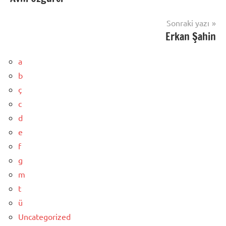
gezinmesi
Sonraki yazı
Erkan Şahin
a
b
ç
c
d
e
f
g
m
t
ü
Uncategorized