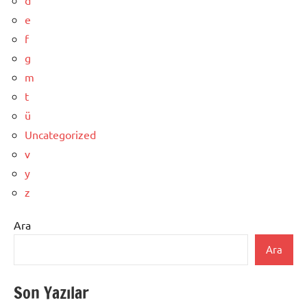
e
f
g
m
t
ü
Uncategorized
v
y
z
Ara
Ara
Son Yazılar