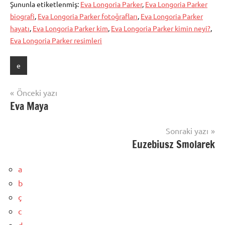
Şununla etiketlenmiş:
Eva Longoria Parker
,
Eva Longoria Parker
biografi
,
Eva Longoria Parker fotoğrafları
,
Eva Longoria Parker
hayatı
,
Eva Longoria Parker kim
,
Eva Longoria Parker kimin neyi?
,
Eva Longoria Parker resimleri
e
Yazı
Önceki yazı
Eva Maya
gezinmesi
Sonraki yazı
Euzebiusz Smolarek
a
b
ç
c
d