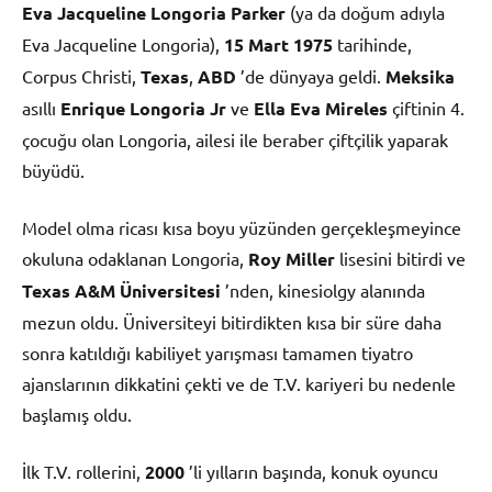
Eva Jacqueline Longoria Parker
(ya da doğum adıyla
Eva Jacqueline Longoria),
15 Mart
1975
tarihinde,
Corpus Christi,
Texas
,
ABD
’de dünyaya geldi.
Meksika
asıllı
Enrique Longoria Jr
ve
Ella Eva Mireles
çiftinin 4.
çocuğu olan Longoria, ailesi ile beraber çiftçilik yaparak
büyüdü.
Model olma ricası kısa boyu yüzünden gerçekleşmeyince
okuluna odaklanan Longoria,
Roy Miller
lisesini bitirdi ve
Texas A&M Üniversitesi
’nden, kinesiolgy alanında
mezun oldu. Üniversiteyi bitirdikten kısa bir süre daha
sonra katıldığı kabiliyet yarışması tamamen tiyatro
ajanslarının dikkatini çekti ve de T.V. kariyeri bu nedenle
başlamış oldu.
İlk T.V. rollerini,
2000
’li yılların başında, konuk oyuncu