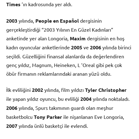
Times
’ın kadrosunda yer aldı.
2003
yılında,
People en Español
dergisinin
gerçekleştirdiği “2003 Yılının En Güzel Kadınları”
anketinde yer alan Longoria,
Maxim
dergisinin en hoş
kadın oyuncular anketlerinde
2005
ve
2006
yılında birinci
seçildi. Güzelliğini finansal alanlarda da değerlendiren
genç yıldız, Magnum, Heineken, L ’Oreal gibi pek çok
öbür firmanın reklamlarındaki aranan yüzü oldu.
İlk evliliğini
2002
yılında, film yıldızı
Tyler Christopher
ile yapan yıldız oyuncu, bu evliliği
2004
yılında noktaladı.
2006
yılında, Spurs takımının guardı olan meşhur
basketbolcu
Tony Parker
ile nişanlanan Eve Longoria,
2007
yılında ünlü basketçi ile evlendi.