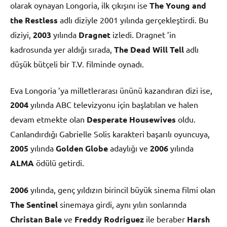
olarak oynayan Longoria, ilk çıkışını ise
The Young and
the Restless
adlı diziyle 2001 yılında gerçekleştirdi. Bu
diziyi,
2003
yılında
Dragnet
izledi. Dragnet ’in
kadrosunda yer aldığı sırada,
The Dead Will Tell
adlı
düşük bütçeli bir T.V. filminde oynadı.
Eva Longoria ’ya milletlerarası ününü kazandıran dizi ise,
2004
yılında ABC televizyonu için başlatılan ve halen
devam etmekte olan
Desperate Housewives
oldu.
Canlandırdığı Gabrielle Solis karakteri başarılı oyuncuya,
2005
yılında
Golden Globe
adaylığı ve
2006
yılında
ALMA
ödülü getirdi.
2006
yılında, genç yıldızın birincil büyük sinema filmi olan
The Sentinel
sinemaya girdi, aynı yılın sonlarında
Christan Bale
ve
Freddy Rodriguez
ile beraber
Harsh