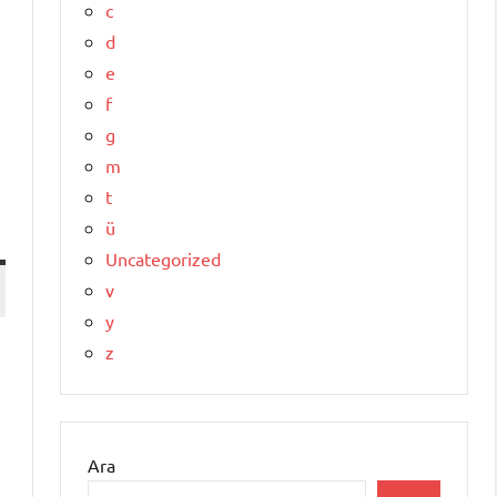
c
d
e
f
g
m
t
ü
Uncategorized
v
y
z
Ara