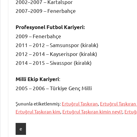
2002–2007 – Kartalspor
2007–2009 – Fenerbahçe
Profesyonel Futbol Kariyeri:
2009 – Fenerbahçe
2011 – 2012 – Samsunspor (kiralık)
2012 – 2014 – Kayserispor (kiralık)
2014 – 2015 – Sivasspor (kiralık)
:
Millî Ekip Kariyeri
2005 – 2006 – Türkiye Genç Millî
Şununla etiketlenmiş:
Ertuğrul Taşkıran
,
Ertuğrul Taşkıran
Ertuğrul Taşkıran kim
,
Ertuğrul Taşkıran kimin neyi?
,
Ertuğr
e