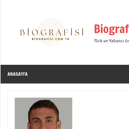
İçeriğe
geç
Biograf
Türk ve Yabancı ün
ANASAYFA