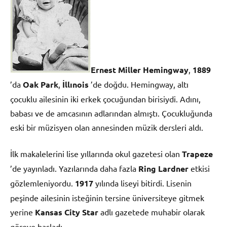
Ernest Miller Hemingway
,
1889
’da
Oak Park
,
İllınois
’de doğdu. Hemingway, altı
çocuklu ailesinin iki erkek çocuğundan birisiydi. Adını,
babası ve de amcasının adlarından almıştı. Çocukluğunda
eski bir müzisyen olan annesinden müzik dersleri aldı.
İlk makalelerini lise yıllarında okul gazetesi olan
Trapeze
’de yayınladı. Yazılarında daha fazla
Ring Lardner
etkisi
gözlemleniyordu.
1917
yılında liseyi bitirdi. Lisenin
peşinde ailesinin isteğinin tersine üniversiteye gitmek
yerine
Kansas City Star
adlı gazetede muhabir olarak
göreve başladı.