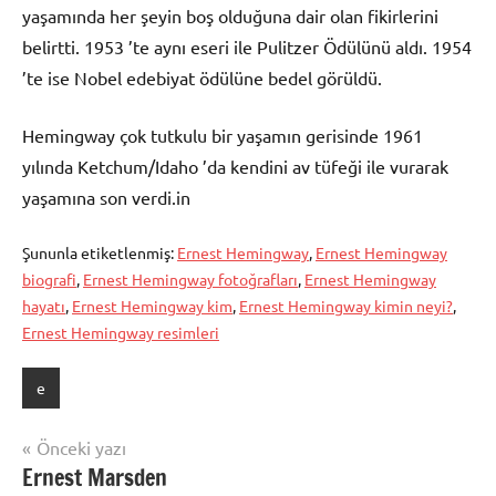
yaşamında her şeyin boş olduğuna dair olan fikirlerini
belirtti. 1953 ’te aynı eseri ile Pulitzer Ödülünü aldı. 1954
’te ise Nobel edebiyat ödülüne bedel görüldü.
Hemingway çok tutkulu bir yaşamın gerisinde 1961
yılında Ketchum/Idaho ’da kendini av tüfeği ile vurarak
yaşamına son verdi.in
Şununla etiketlenmiş:
Ernest Hemingway
,
Ernest Hemingway
biografi
,
Ernest Hemingway fotoğrafları
,
Ernest Hemingway
hayatı
,
Ernest Hemingway kim
,
Ernest Hemingway kimin neyi?
,
Ernest Hemingway resimleri
e
Yazı
Önceki yazı
Ernest Marsden
gezinmesi