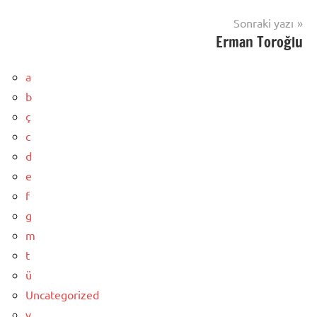
Sonraki yazı
Erman Toroğlu
a
b
ç
c
d
e
f
g
m
t
ü
Uncategorized
v