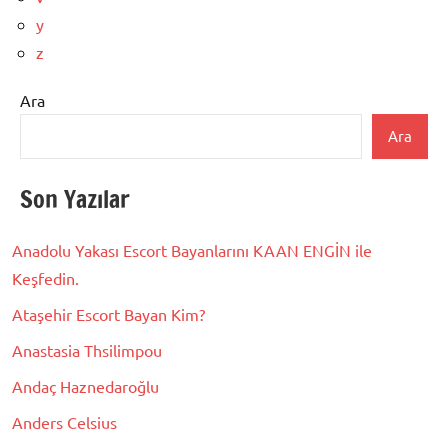
y
z
Ara
Ara
Son Yazılar
Anadolu Yakası Escort Bayanlarını KAAN ENGİN ile
Keşfedin.
Ataşehir Escort Bayan Kim?
Anastasia Thsilimpou
Andaç Haznedaroğlu
Anders Celsius