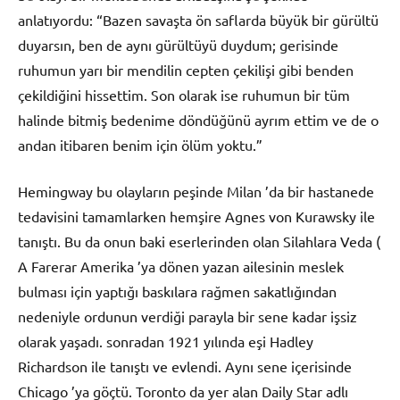
anlatıyordu: “Bazen savaşta ön saflarda büyük bir gürültü
duyarsın, ben de aynı gürültüyü duydum; gerisinde
ruhumun yarı bir mendilin cepten çekilişi gibi benden
çekildiğini hissettim. Son olarak ise ruhumun bir tüm
halinde bitmiş bedenime döndüğünü ayrım ettim ve de o
andan itibaren benim için ölüm yoktu.”
Hemingway bu olayların peşinde Milan ’da bir hastanede
tedavisini tamamlarken hemşire Agnes von Kurawsky ile
tanıştı. Bu da onun baki eserlerinden olan Silahlara Veda (
A Farerar Amerika ’ya dönen yazan ailesinin meslek
bulması için yaptığı baskılara rağmen sakatlığından
nedeniyle ordunun verdiği parayla bir sene kadar işsiz
olarak yaşadı. sonradan 1921 yılında eşi Hadley
Richardson ile tanıştı ve evlendi. Aynı sene içerisinde
Chicago ’ya göçtü. Toronto da yer alan Daily Star adlı