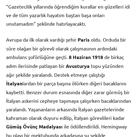
“Gazetecilik yıllarında öğrendiğim kurallar en güzelleri idi
ve de tüm yazarlık hayatım baştan başa onları
unutamadım” şeklinde hatırlayacaktı.
Avrupa da ilk olarak vardığı şehir
Paris
oldu. Orduda bir
süre olağan bir görevli olarak çalışmasının ardındaki
ambulans şoförlüğüne geçti.
8 Haziran 1918
de birkaç
adım ilerisinde patlayan bir
Avusturya
topu yüzünden
ağır şekilde yaralandı. Destek etmeye çalıştığı
İtalyan
lardan bir parça başına ölürken diğeri bacaklarını
kaybetti. Benzer durum esnasında diğer zarar görmüş bir
İtalyan askerini cepheye taşımaya çalışırken bacaklarından
yaralandı. Yaşananların arkasında İtalyan gazetelerinde
kahraman olarak duyuru edilip, İtalyan görevlileri kadar
Gümüş Övünç Madalyası
ile ödüllendirildi. Hemingway
bu olayı bir mektubunda arkadaşına şu şekilde