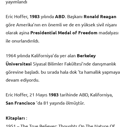
yayımlandı
Eric Hoffer,
1983
yılında
ABD
. Başkanı
Ronald Reagan
göre Amerika’nın en önemli ve de en yüksek sivil nişanı
olarak aşina
Presidential Medal of Freedom
madalyası
ile onurlandırıldı.
1964 yılında Kaliforniya’da yer alan
Berkeley
Üniversitesi
Siyasal Bilimler Fakültesi’nde danışmanlık
görevine başladı. bu sırada hala dok ’ta hamallık yapmaya
devam ediyordu.
Eric Hoffer, 21 Mayıs
1983
tarihinde ABD, Kaliforniya,
San Francisco
’da 81 yaşında ölmüştür.
Kitapları
:
1951 – The True Believer: Thoughts On The Nature Of