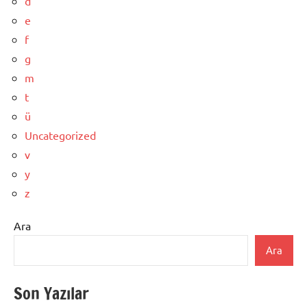
d
e
f
g
m
t
ü
Uncategorized
v
y
z
Ara
Ara
Son Yazılar