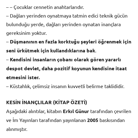
– – Çocuklar cennetin anahtarlarıdır.
– Dağları yerinden oynatmaya tatmin edici teknik gücün
bulunduğu yerde, dağları yerinden oynatan inançlara
gereksinim yoktur.
–
Düşmanının en fazla korktuğu şeyleri öğrenmek için
seni ürkütmek için kullandıklarına bak
.
–
Kendisini insanların çobanı olarak gören yararlı
despot devlet, daha pozitif koyunun kendisine itaat
etmesini ister.
– Küstahlık, çelimsiz insanın kuvvetli belirme taklididir.
KESİN İNANÇLILAR (KİTAP ÖZETİ)
Aşağıdaki alıntılar, kitabın
Erkıl Günur
tarafından çevrilen
ve İm Yayınları tarafından yayınlanan
2005
baskısından
alınmıştır.