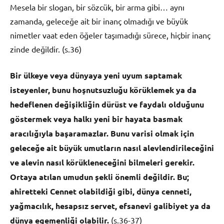
Mesela bir slogan, bir sözcük, bir arma gibi… aynı
zamanda, geleceğe ait bir inanç olmadığı ve büyük
nimetler vaat eden öğeler taşımadığı sürece, hiçbir inanç
zinde değildir. (s.36)
Bir ülkeye veya dünyaya yeni uyum saptamak
isteyenler, bunu hoşnutsuzluğu körüklemek ya da
hedeflenen değişikliğin dürüst ve faydalı olduğunu
göstermek veya halkı yeni bir hayata basmak
aracılığıyla başaramazlar. Bunu varisi olmak için
geleceğe ait büyük umutların nasıl alevlendirileceğini
ve alevin nasıl körükleneceğini bilmeleri gerekir.
Ortaya atılan umudun şekli önemli değildir. Bu;
ahiretteki Cennet olabildiği gibi, dünya cenneti,
yağmacılık, hesapsız servet, efsanevi galibiyet ya da
dünya egemenliği olabilir.
(s.36-37)