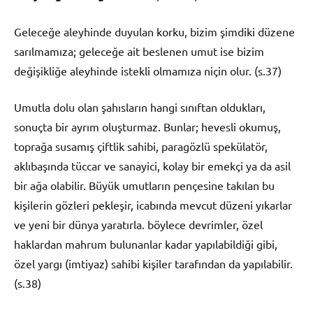
Geleceğe aleyhinde duyulan korku, bizim şimdiki düzene
sarılmamıza; geleceğe ait beslenen umut ise bizim
değişikliğe aleyhinde istekli olmamıza niçin olur. (s.37)
Umutla dolu olan şahısların hangi sınıftan oldukları,
sonuçta bir ayrım oluşturmaz. Bunlar; hevesli okumuş,
toprağa susamış çiftlik sahibi, paragözlü spekülatör,
aklıbaşında tüccar ve sanayici, kolay bir emekçi ya da asil
bir ağa olabilir. Büyük umutların pençesine takılan bu
kişilerin gözleri pekleşir, icabında mevcut düzeni yıkarlar
ve yeni bir dünya yaratırla. böylece devrimler, özel
haklardan mahrum bulunanlar kadar yapılabildiği gibi,
özel yargı (imtiyaz) sahibi kişiler tarafından da yapılabilir.
(s.38)