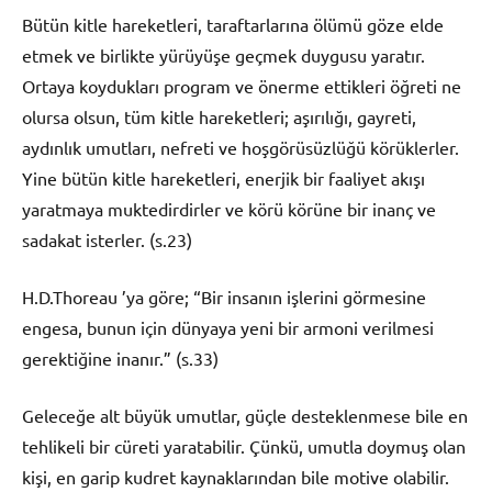
Bütün kitle hareketleri, taraftarlarına ölümü göze elde
etmek ve birlikte yürüyüşe geçmek duygusu yaratır.
Ortaya koydukları program ve önerme ettikleri öğreti ne
olursa olsun, tüm kitle hareketleri; aşırılığı, gayreti,
aydınlık umutları, nefreti ve hoşgörüsüzlüğü körüklerler.
Yine bütün kitle hareketleri, enerjik bir faaliyet akışı
yaratmaya muktedirdirler ve körü körüne bir inanç ve
sadakat isterler. (s.23)
H.D.Thoreau ’ya göre; “Bir insanın işlerini görmesine
engesa, bunun için dünyaya yeni bir armoni verilmesi
gerektiğine inanır.” (s.33)
Geleceğe alt büyük umutlar, güçle desteklenmese bile en
tehlikeli bir cüreti yaratabilir. Çünkü, umutla doymuş olan
kişi, en garip kudret kaynaklarından bile motive olabilir.