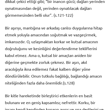
dikkat çekici ettiği gibi; “bir inancın gücü; dağları yerinden
oynatmasından değil, yerinden oynatılacak dağları
görmemesinden belli olur”. (s.121-122)
Bir aşırıyı, mantığına ve arkadaş canlısı duygularına hitap
etmek yoluyla amacından soğutmak ve vazgeçirmek,
imkansızdır. O, uzlaşmaktan korkar ve kutsal amacının
doğruluğunu ve kesinliğini değerlendirme tekliflerini
kabul etmez. Ama o, kutsal bir amaçtan aniden bir
diğerine geçmekte zorluk çekmez. Bir aşırı, akıl
aracılığıyla ikna edilemez fakat kalben diğer yöne
döndürülebilir. Onun tutkulu bağlılığı, bağlandığı amacın
niteliğinden fazla daha önemlidir.(s.128)
Bir kitle hareketinde birleştirici etkenlerin en basit
bulunanı ve en geniş kapsamlısı; nefrettir. Korku, bir
insanı kendi kendinden koparıp ayırır ve ona dertlerini ve