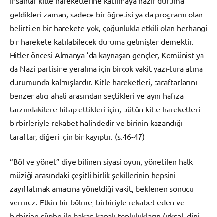
İnsanlar kitle hareketlerine katılmaya hazır duruma
geldikleri zaman, sadece bir öğretisi ya da programı olan
belirtilen bir harekete yok, çoğunlukla etkili olan herhangi
bir harekete katılabilecek duruma gelmişler demektir.
Hitler öncesi Almanya ’da kaynaşan gençler, Komünist ya
da Nazi partisine yeralma için birçok vakit yazı-tura atma
durumunda kalmışlardır. Kitle hareketleri, taraftarlarını
benzer alıcı ahali arasından seçtikleri ve aynı hafıza
tarzındakilere hitap ettikleri için, bütün kitle hareketleri
birbirleriyle rekabet halindedir ve birinin kazandığı
taraftar, diğeri için bir kayıptır. (s.46-47)
“Böl ve yönet” diye bilinen siyasi oyun, yönetilen halk
müziği arasındaki çeşitli birlik şekillerinin hepsini
zayıflatmak amacına yöneldiği vakit, beklenen sonucu
vermez. Etkin bir bölme, birbiriyle rekabet eden ve
birbirine şüphe ile bakan kapalı toplulukların (ırksal, dini