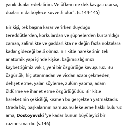
yanık dualar edebilirim. Ve öfkem ne dek kavgalı olursa,
dualarım da böylece kuvvetli olur”. (s.144-145)
Bir kişi, tek başına karar verirken duyduğu
tereddütlerden, korkulardan ve şüphelerden kurtarıldığı
zaman, zalimlikte ve gaddarlıkta ne değin fazla noktalara
kadar gideceği belli olmaz. Bir kitle hareketinin tek
anatomik yapı içinde kişisel bağımsızlığımızı
kaybettiğimiz vakit, yeni bir özgürlüğe kavuşuruz. Bu
özgürlük, hiç utanmadan ve vicdan azabı çekmeden;
dehşet etme, yalan söyleme, zulüm yapma, adam
öldürme ve ihanet etme özgürlüğüdür. Bir kitle
hareketinin çekiciliği, kısmen bu gerçekten yatmaktadır.
Orada biz, başkalarının namusunu lekeleme hakkı buluruz
ama,
Dostoyevski
’ye kadar bunun büyüleyici bir
cazibesi vardır. (s.146)