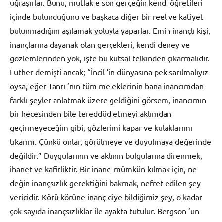
uğraşırlar. Bunu, mutlak e son gerçeğin kendi öğretileri
içinde bulunduğunu ve başkaca diğer bir reel ve katiyet
bulunmadığını aşılamak yoluyla yaparlar. Emin inançlı kişi,
inançlarına dayanak olan gerçekleri, kendi deney ve
gözlemlerinden yok, işte bu kutsal telkinden çıkarmalıdır.
Luther demişti ancak; “İncil ’in dünyasına pek sarılmalıyız
oysa, eğer Tanrı ’nın tüm meleklerinin bana inancımdan
farklı şeyler anlatmak üzere geldiğini görsem, inancımın
bir hecesinden bile tereddüd etmeyi aklımdan
geçirmeyeceğim gibi, gözlerimi kapar ve kulaklarımı
tıkarım. Çünkü onlar, görülmeye ve duyulmaya değerinde
değildir.” Duygularının ve aklının bulgularına direnmek,
ihanet ve kafirliktir. Bir inancı mümkün kılmak için, ne
değin inançsızlık gerektiğini bakmak, nefret edilen şey
vericidir. Körü körüne inanç diye bildiğimiz şey, o kadar
çok sayıda inançsızlıklar ile ayakta tutulur. Bergson ’un