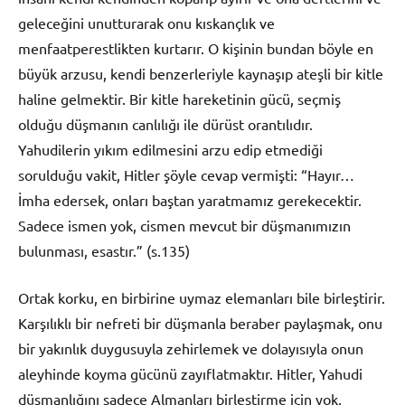
geleceğini unutturarak onu kıskançlık ve
menfaatperestlikten kurtarır. O kişinin bundan böyle en
büyük arzusu, kendi benzerleriyle kaynaşıp ateşli bir kitle
haline gelmektir. Bir kitle hareketinin gücü, seçmiş
olduğu düşmanın canlılığı ile dürüst orantılıdır.
Yahudilerin yıkım edilmesini arzu edip etmediği
sorulduğu vakit, Hitler şöyle cevap vermişti: “Hayır…
İmha edersek, onları baştan yaratmamız gerekecektir.
Sadece ismen yok, cismen mevcut bir düşmanımızın
bulunması, esastır.” (s.135)
Ortak korku, en birbirine uymaz elemanları bile birleştirir.
Karşılıklı bir nefreti bir düşmanla beraber paylaşmak, onu
bir yakınlık duygusuyla zehirlemek ve dolayısıyla onun
aleyhinde koyma gücünü zayıflatmaktır. Hitler, Yahudi
düşmanlığını sadece Almanları birleştirme için yok,