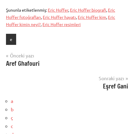
Şununla etiketlenmiş:
Eric Hoffer
,
Eric Hoffer biografi
,
Eric
Hoffer fotoğrafları
,
Eric Hoffer hayatı
,
Eric Hoffer kim
,
Eric
Hoffer kimin neyi?
,
Eric Hoffer resimleri
e
Yazı
Önceki yazı
Aref Ghafouri
gezinmesi
Sonraki yazı
Eşref Gani
a
b
ç
c