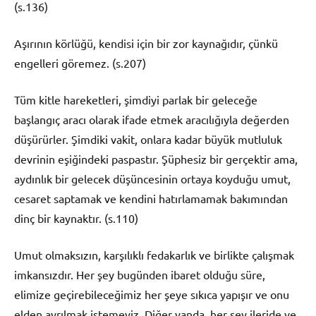
(s.136)
Aşırının körlüğü, kendisi için bir zor kaynağıdır, çünkü
engelleri göremez. (s.207)
Tüm kitle hareketleri, şimdiyi parlak bir geleceğe
başlangıç aracı olarak ifade etmek aracılığıyla değerden
düşürürler. Şimdiki vakit, onlara kadar büyük mutluluk
devrinin eşiğindeki paspastır. Şüphesiz bir gerçektir ama,
aydınlık bir gelecek düşüncesinin ortaya koyduğu umut,
cesaret saptamak ve kendini hatırlamamak bakımından
dinç bir kaynaktır. (s.110)
Umut olmaksızın, karşılıklı fedakarlık ve birlikte çalışmak
imkansızdır. Her şey bugünden ibaret olduğu süre,
elimize geçirebileceğimiz her şeye sıkıca yapışır ve onu
elden ayrılmak istemeyiz. Diğer yanda, her şey ileride ve