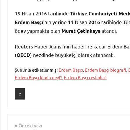
19 Nisan 2016 tarihinde
Türkiye Cumhuriyeti Mer
‘nın yerine 11 Nisan
tarihinde Tü
Erdem Başçı
2016
ödev yapmakta olan
atandı.
Murat Çetinkaya
Reuters Haber Ajansı’nın haberine kadar Erdem Baş
(
) nezdinde büyükelçi olarak atanacak.
OECD
Şununla etiketlenmiş:
Erdem Başçı
,
Erdem Başçı biografi
,
Erdem Başçı kimin neyi?
,
Erdem Başçı resimleri
e
Yazı
Önceki yazı