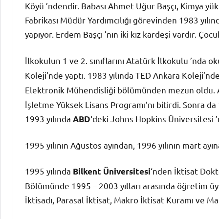
Köyü ’ndendir. Babası Ahmet Uğur Başçı, Kimya yük
Fabrikası Müdür Yardımcılığı görevinden 1983 yılında
yapıyor. Erdem Başçı ’nın iki kız kardeşi vardır. Ço
İlkokulun 1 ve 2. sınıflarını Atatürk İlkokulu ’nda o
Koleji’nde yaptı. 1983 yılında TED Ankara Koleji’n
Elektronik Mühendisliği bölümünden mezun oldu. A
İşletme Yüksek Lisans Programı’nı bitirdi. Sonra da 
1993 yılında
‘deki Johns Hopkins Üniversitesi ’
ABD
1995 yılının Ağustos ayından, 1996 yılının mart ayın
1995 yılında
‘nden İktisat Dokt
Bilkent Üniversitesi
Bölümünde 1995 – 2003 yılları arasında öğretim üyes
İktisadı, Parasal İktisat, Makro İktisat Kuramı ve M