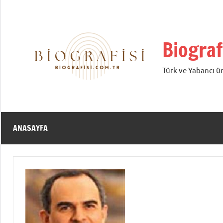
İçeriğe
geç
Biograf
Türk ve Yabancı ün
ANASAYFA