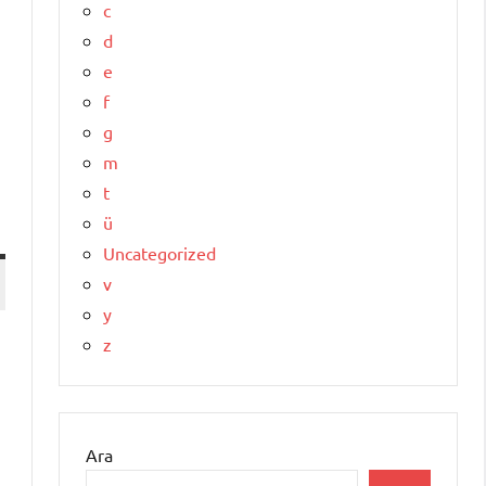
c
d
e
f
g
m
t
ü
Uncategorized
v
y
z
Ara