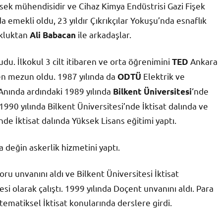
sek mühendisidir ve Cihaz Kimya Endüstrisi Gazi Fişek
 emekli oldu, 23 yıldır Çıkrıkçılar Yokuşu’nda esnaflık
cukluktan
ile arkadaşlar.
Ali Babacan
kudu. İlkokul 3 cilt itibaren ve orta öğrenimini
Ankara
TED
den mezun oldu. 1987 yılında da
Elektrik ve
ODTÜ
nında ardındaki 1989 yılında
‘nde
Bilkent Üniversitesi
1990 yılında Bilkent Üniversitesi’nde İktisat dalında ve
nde İktisat dalında Yüksek Lisans eğitimi yaptı.
a değin askerlik hizmetini yaptı.
oru unvanını aldı ve Bilkent Üniversitesi İktisat
i olarak çalıştı. 1999 yılında Doçent unvanını aldı. Para
atematiksel İktisat konularında derslere girdi.