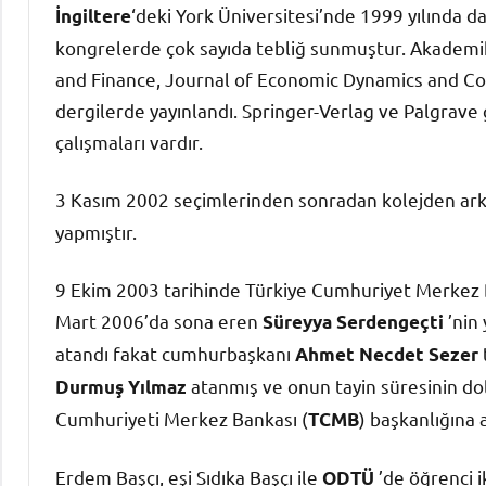
‘deki York Üniversitesi’nde 1999 yılında d
İngiltere
kongrelerde çok sayıda tebliğ sunmuştur. Akademik
and Finance, Journal of Economic Dynamics and Co
dergilerde yayınlandı. Springer-Verlag ve Palgrave
çalışmaları vardır.
3 Kasım 2002 seçimlerinden sonradan kolejden ark
yapmıştır.
9 Ekim 2003 tarihinde Türkiye Cumhuriyet Merkez B
Mart 2006’da sona eren
’nin
Süreyya Serdengeçti
atandı fakat cumhurbaşkanı
Ahmet Necdet Sezer
atanmış ve onun tayin süresinin dol
Durmuş Yılmaz
Cumhuriyeti Merkez Bankası (
) başkanlığına 
TCMB
Erdem Başçı, eşi Sıdıka Başçı ile
’de öğrenci i
ODTÜ