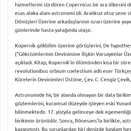
hizmetlerini sürdüren Copernicus bir ara ülkesini dı
esas alaka alanı astronomi idi. Aralıksız otuz sene 
Dönüşleri Üzerine arkadaşlarının ısrarı üzerine yayı
günlerinde hasta yatağında ulaşır.
Kopernik gökbilim üzerine görüşlerini, De hypoth
(“Gökcisimlerinin Devinimine İlişkin Varsayımlar Üze
açıkladı. Kitap, Kopernik’in ölümünden kısa bir sür
revolutionibus orbium coelestium adlı eser Türkçey
Kürelerin Devinimleri Üstüne, Çev. C. Cengiz Çevik, 
Astronomide hiç bir alanda olmayan bir data birikimi
gözlemlerini, kuramsal düzeyde işleyen eski Yunanl
bilinmektedir. 17. yüzyıla gelinceye dek egemenli
birikimin ürünüdür. Sonra, Rönesans’la birlikte, a
kazanmıştı. Bu sorunlardan biri denizde boylam hesa