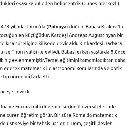
dükleri esası kabul eden heliosentrik (Güneş merkezli)
1473 yılında Torun’da (
) doğdu. Babası Krakov ’lu
Polonya
ört çocuğun en küçüğüdür. Kardeşi Andreas Augustinyan bir
 kısa süreliğine kilisede devir aldı. Kız kardeşi Barbara
a ise Thorn valisi ile evliydi. Babası erken yaşlarda ölünce
nik hiç evlenmemiştir.Temel eğitimini tamamladıktan daha
am ederek matematik ile astronomi konularında ve optik
tıp öğrenimi fark etti.
inceye çevirdi.
adua ve Ferrara gibi dönemin seçkin üniversitelerinde
 sene süren öğretim görür. Bir süre Roma’da matematik
e üst-seviye bir tahsis üstlenir. Hem, çeşitli devlet