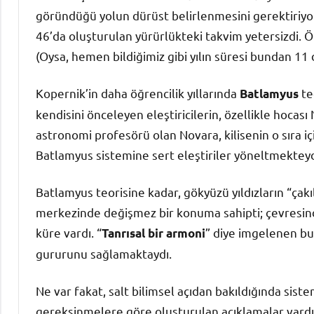
göründüğü yolun dürüst belirlenmesini gerektiriyor
46’da oluşturulan yürürlükteki takvim yetersizdi. 
(Oysa, hemen bildiğimiz gibi yılın süresi bundan 11 
Kopernik’in daha öğrencilik yıllarında
te
Batlamyus
kendisini önceleyen eleştiricilerin, özellikle hocas
astronomi profesörü olan Novara, kilisenin o sıra 
Batlamyus sistemine sert eleştiriler yöneltmekteyd
Batlamyus teorisine kadar, gökyüzü yıldızların “çak
merkezinde değişmez bir konuma sahipti; çevresinde 
küre vardı. “
” diye imgelenen bu
Tanrısal bir armoni
gururunu sağlamaktaydı.
Ne var fakat, salt bilimsel açıdan bakıldığında sis
gereksinmelere göre oluşturulan açıklamalar vardı.