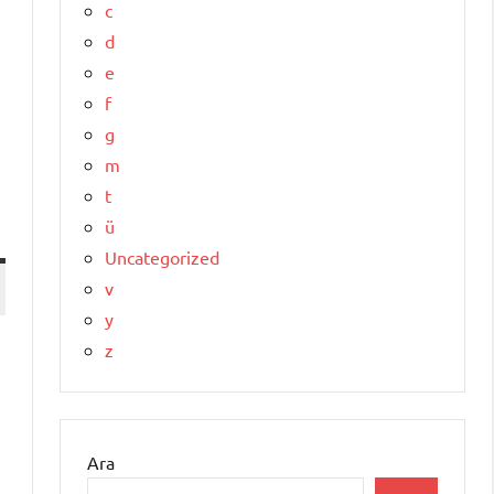
c
d
e
f
g
m
t
ü
Uncategorized
v
y
z
Ara