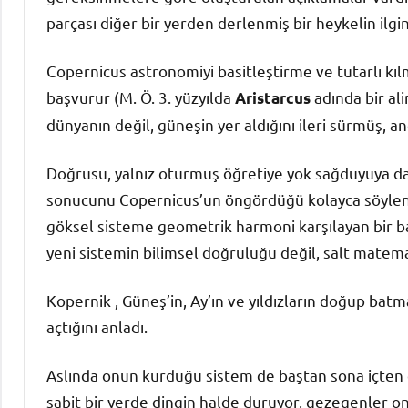
parçası diğer bir yerden derlenmiş bir heykelin ilg
Copernicus astronomiyi basitleştirme ve tutarlı kı
başvurur (M. Ö. 3. yüzyılda
adında bir ali
Aristarcus
dünyanın değil, güneşin yer aldığını ileri sürmüş, a
Doğrusu, yalnız oturmuş öğretiye yok sağduyuya da 
sonucunu Copernicus’un öngördüğü kolayca söylene
göksel sisteme geometrik harmoni karşılayan bir ba
yeni sistemin bilimsel doğruluğu değil, salt matema
Kopernik , Güneş’in, Ay’ın ve yıldızların doğup bat
açtığını anladı.
Aslında onun kurduğu sistem de baştan sona içten 
sabit bir yerde dingin halde duruyor, gezegenler o