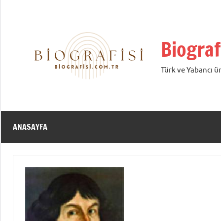
İçeriğe
geç
Biograf
Türk ve Yabancı ün
ANASAYFA