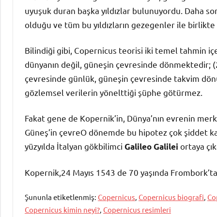
uyuşuk duran başka yıldızlar bulunuyordu. Daha sonra
olduğu ve tüm bu yıldızların gezegenler ile birlikte 
Bilindiği gibi, Copernicus teorisi iki temel tahmin 
dünyanın değil, güneşin çevresinde dönmektedir; 
çevresinde günlük, güneşin çevresinde takvim dönüş
gözlemsel verilerin yönelttiği şüphe götürmez.
Fakat gene de Kopernik’in, Dünya’nın evrenin merke
Güneş’in çevreO dönemde bu hipotez çok şiddet kabul
yüzyılda İtalyan gökbilimci
ortaya çık
Galileo Galilei
Kopernik,24 Mayıs 1543 de 70 yaşında Frombork’ta
Şununla etiketlenmiş:
Copernicus
,
Copernicus biografi
,
Co
Copernicus kimin neyi?
,
Copernicus resimleri