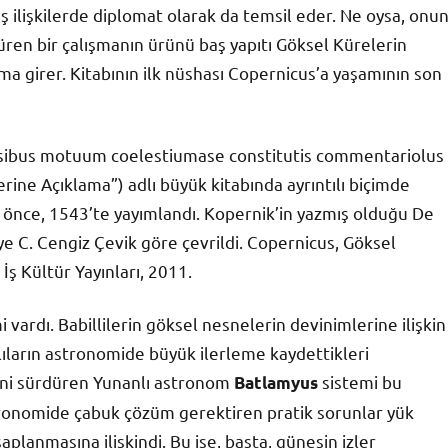
ş ilişkilerde diplomat olarak da temsil eder. Ne oysa, onu
süren bir çalışmanın ürünü baş yapıtı Göksel Kürelerin
ma girer. Kitabının ilk nüshası Copernicus’a yaşamının son
esibus motuum coelestiumase constitutis commentariolus
rine Açıklama”) adlı büyük kitabında ayrıntılı biçimde
e önce, 1543’te yayımlandı. Kopernik’in yazmış olduğu De
e C. Cengiz Çevik göre çevrildi. Copernicus, Göksel
İş Kültür Yayınları, 2011.
 vardı. Babillilerin göksel nesnelerin devinimlerine ilişkin
ıların astronomide büyük ilerleme kaydettikleri
ğini sürdüren Yunanlı astronom
sistemi bu
Batlamyus
stronomide çabuk çözüm gerektiren pratik sorunlar yük
planmasına ilişkindi. Bu ise, başta, güneşin izler