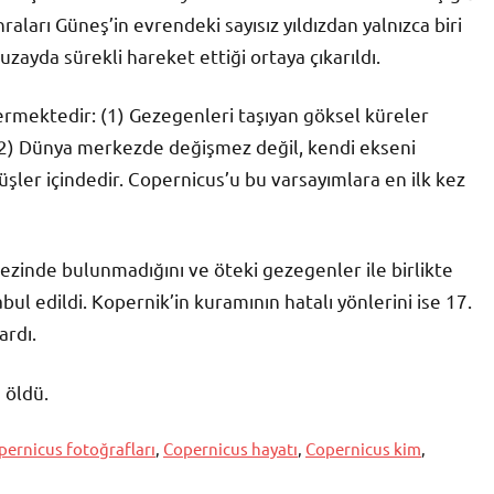
ları Güneş’in evrendeki sayısız yıldızdan yalnızca biri
uzayda sürekli hareket ettiği ortaya çıkarıldı.
içermektedir: (1) Gezegenleri taşıyan göksel küreler
(2) Dünya merkezde değişmez değil, kendi ekseni
ler içindedir. Copernicus’u bu varsayımlara en ilk kez
zinde bulunmadığını ve öteki gezegenler ile birlikte
 edildi. Kopernik’in kuramının hatalı yönlerini ise 17.
ardı.
 öldü.
pernicus fotoğrafları
,
Copernicus hayatı
,
Copernicus kim
,