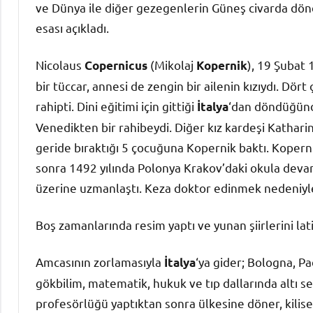
ve Dünya ile diğer gezegenlerin Güneş civarda dön
esası açıkladı.
Nicolaus
(Mikolaj
), 19 Şubat 
Copernicus
Kopernik
bir tüccar, annesi de zengin bir ailenin kızıydı. D
rahipti. Dini eğitimi için gittiği
‘dan döndüğünde
İtalya
Venedikten bir rahibeydi. Diğer kız kardeşi Katharin
geride bıraktığı 5 çocuğuna Kopernik baktı. Koper
sonra 1492 yılında Polonya Krakov’daki okula dev
üzerine uzmanlaştı. Keza doktor edinmek nedeniyle 
Boş zamanlarında resim yaptı ve yunan şiirlerini lat
Amcasının zorlamasıyla
‘ya gider; Bologna, P
İtalya
gökbilim, matematik, hukuk ve tıp dallarında altı
profesörlüğü yaptıktan sonra ülkesine döner, kilised