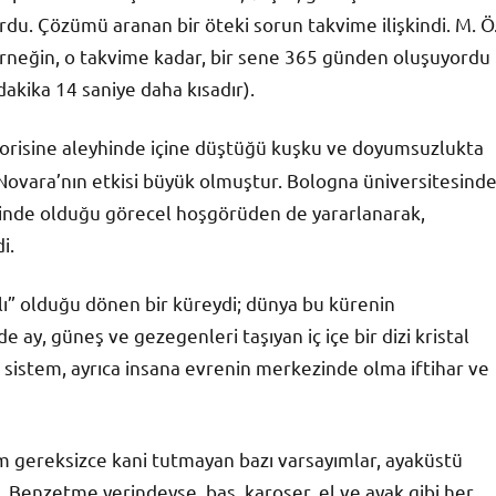
du. Çözümü aranan bir öteki sorun takvime ilişkindi. M. Ö
Örneğin, o takvime kadar, bir sene 365 günden oluşuyordu
dakika 14 saniye daha kısadır).
orisine aleyhinde içine düştüğü kuşku ve doyumsuzlukta
ı Novara’nın etkisi büyük olmuştur. Bologna üniversitesind
içinde olduğu görecel hoşgörüden de yararlanarak,
i.
ılı” olduğu dönen bir küreydi; dünya bu kürenin
ay, güneş ve gezegenleri taşıyan iç içe bir dizi kristal
 sistem, ayrıca insana evrenin merkezinde olma iftihar ve
tem gereksizce kani tutmayan bazı varsayımlar, ayaküstü
 Benzetme yerindeyse, baş, karoser, el ve ayak gibi her