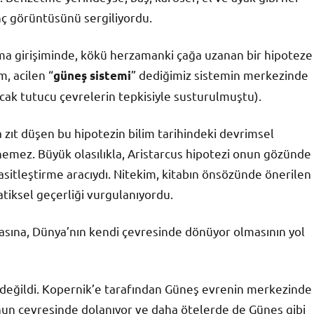
inç görüntüsünü sergiliyordu.
lma girişiminde, kökü herzamanki çağa uzanan bir hipoteze
m, acilen “
” dediğimiz sistemin merkezinde
güneş sistemi
ncak tutucu çevrelerin tepkisiyle susturulmuştu).
zıt düşen bu hipotezin bilim tarihindeki devrimsel
mez. Büyük olasılıkla, Aristarcus hipotezi onun gözünde
sitleştirme aracıydı. Nitekim, kitabın önsözünde önerilen
tiksel geçerliği vurgulanıyordu.
masına, Dünya’nın kendi çevresinde dönüyor olmasının yol
değildi. Kopernik’e tarafından Güneş evrenin merkezinde
nun çevresinde dolanıyor ve daha ötelerde de Güneş gibi