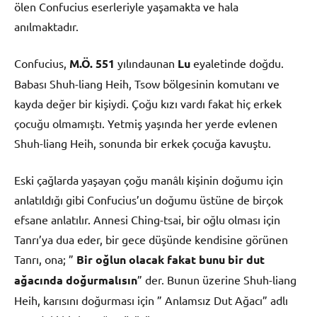
ölen Confucius eserleriyle yaşamakta ve hala
anılmaktadır.
Confucius,
M.Ö. 551
yılındaunan
Lu
eyaletinde doğdu.
Babası Shuh-liang Heih, Tsow bölgesinin komutanı ve
kayda değer bir kişiydi. Çoğu kızı vardı fakat hiç erkek
çocuğu olmamıştı. Yetmiş yaşında her yerde evlenen
Shuh-liang Heih, sonunda bir erkek çocuğa kavuştu.
Eski çağlarda yaşayan çoğu manâlı kişinin doğumu için
anlatıldığı gibi Confucius’un doğumu üstüne de birçok
efsane anlatılır. Annesi Ching-tsai, bir oğlu olması için
Tanrı’ya dua eder, bir gece düşünde kendisine görünen
Tanrı, ona; ”
Bir oğlun olacak fakat bunu bir dut
ağacında doğurmalısın
” der. Bunun üzerine Shuh-liang
Heih, karısını doğurması için ” Anlamsız Dut Ağacı” adlı