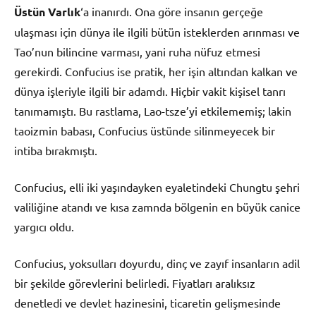
Üstün Varlık
‘a inanırdı. Ona göre insanın gerçeğe
ulaşması için dünya ile ilgili bütün isteklerden arınması ve
Tao’nun bilincine varması, yani ruha nüfuz etmesi
gerekirdi. Confucius ise pratik, her işin altından kalkan ve
dünya işleriyle ilgili bir adamdı. Hiçbir vakit kişisel tanrı
tanımamıştı. Bu rastlama, Lao-tsze’yi etkilememiş; lakin
taoizmin babası, Confucius üstünde silinmeyecek bir
intiba bırakmıştı.
Confucius, elli iki yaşındayken eyaletindeki Chungtu şehri
valiliğine atandı ve kısa zamnda bölgenin en büyük canice
yargıcı oldu.
Confucius, yoksulları doyurdu, dinç ve zayıf insanların adil
bir şekilde görevlerini belirledi. Fiyatları aralıksız
denetledi ve devlet hazinesini, ticaretin gelişmesinde