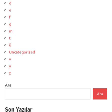
d
e
f
g
m
t
ü
Uncategorized
v
y
z
Ara
Ara
Son Yazılar