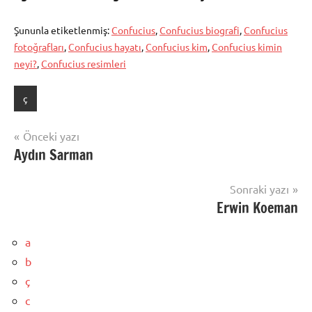
Şununla etiketlenmiş:
Confucius
,
Confucius biografi
,
Confucius
fotoğrafları
,
Confucius hayatı
,
Confucius kim
,
Confucius kimin
neyi?
,
Confucius resimleri
ç
Yazı
Önceki yazı
Aydın Sarman
gezinmesi
Sonraki yazı
Erwin Koeman
a
b
ç
c