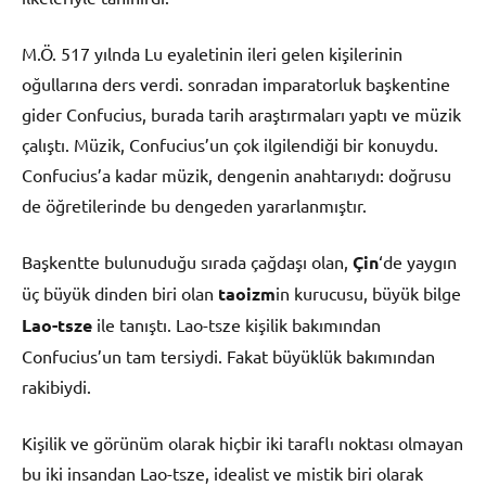
M.Ö. 517 yılnda Lu eyaletinin ileri gelen kişilerinin
oğullarına ders verdi. sonradan imparatorluk başkentine
gider Confucius, burada tarih araştırmaları yaptı ve müzik
çalıştı. Müzik, Confucius’un çok ilgilendiği bir konuydu.
Confucius’a kadar müzik, dengenin anahtarıydı: doğrusu
de öğretilerinde bu dengeden yararlanmıştır.
Başkentte bulunuduğu sırada çağdaşı olan,
Çin
‘de yaygın
üç büyük dinden biri olan
taoizm
in kurucusu, büyük bilge
Lao-tsze
ile tanıştı. Lao-tsze kişilik bakımından
Confucius’un tam tersiydi. Fakat büyüklük bakımından
rakibiydi.
Kişilik ve görünüm olarak hiçbir iki taraflı noktası olmayan
bu iki insandan Lao-tsze, idealist ve mistik biri olarak