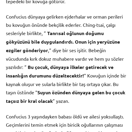
tepedeki bir kovuğa götürür.
Confucius dünyaya gelirken ejderhalar ve orman perileri
bu kovuğun önünde bekçilik ederler. Ching-tsai, çalgı
sesleriyle birlikte, ”
Tanrısal oğlunun doğumu
gökyüzünü bile duygulandırdı. Onun için yeryüzüne
ezgiler gönderiyor
,” diye bir ses işitir. Bebeğin
vücudunda kırk dokuz muhabere vardır ve hem şu sözler
yazılıdır: ”
Bu çocuk, dünyaya ilkeler getirecek ve
insanlığın durumunu düzeltecektir!
” Kovuğun içinde bir
kaynak oluşur ve sularla birlikte bir taş ortaya çıkar. Bu
taşın üstünde ”
Suyun özünden dünyaya gelen bu çocuk
taçsız bir kral olacak
” yazan.
Confucius 3 yaşındayken babası öldü ve ailesi yoksullaştı.
Geçimlerini temin etmek için biricik oğullarının çalışması