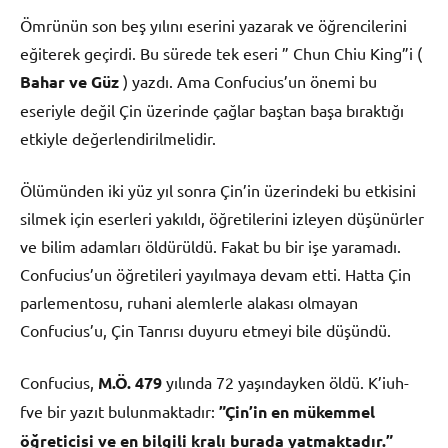
Ömrünün son beş yılını eserini yazarak ve öğrencilerini
eğiterek geçirdi. Bu sürede tek eseri ” Chun Chiu King”i (
Bahar ve Güz
) yazdı. Ama Confucius’un önemi bu
eseriyle değil Çin üzerinde çağlar baştan başa bıraktığı
etkiyle değerlendirilmelidir.
Ölümünden iki yüz yıl sonra Çin’in üzerindeki bu etkisini
silmek için eserleri yakıldı, öğretilerini izleyen düşünürler
ve bilim adamları öldürüldü. Fakat bu bir işe yaramadı.
Confucius’un öğretileri yayılmaya devam etti. Hatta Çin
parlementosu, ruhani alemlerle alakası olmayan
Confucius’u, Çin Tanrısı duyuru etmeyi bile düşündü.
Confucius,
M.Ö. 479
yılında 72 yaşındayken öldü. K’iuh-
fve bir yazıt bulunmaktadır:
”Çin’in en mükemmel
öğreticisi ve en bilgili kralı burada yatmaktadır.”