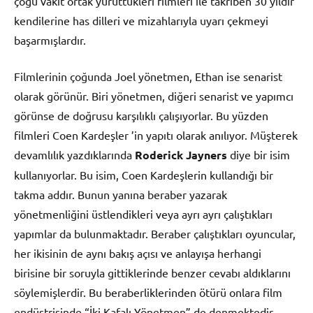
çoğu vakit ortak yürüttükleri filmleri ile takriben 30 yıldır
kendilerine has dilleri ve mizahlarıyla uyarı çekmeyi
başarmışlardır.
Filmlerinin çoğunda Joel yönetmen, Ethan ise senarist
olarak görünür. Biri yönetmen, diğeri senarist ve yapımcı
görünse de doğrusu karşılıklı çalışıyorlar. Bu yüzden
filmleri Coen Kardeşler ’in yapıtı olarak anılıyor. Müşterek
devamlılık yazdıklarında
Roderick Jayners
diye bir isim
kullanıyorlar. Bu isim, Coen Kardeşlerin kullandığı bir
takma addır. Bunun yanına beraber yazarak
yönetmenliğini üstlendikleri veya ayrı ayrı çalıştıkları
yapımlar da bulunmaktadır. Beraber çalıştıkları oyuncular,
her ikisinin de aynı bakış açısı ve anlayışa herhangi
birisine bir soruyla gittiklerinde benzer cevabı aldıklarını
söylemişlerdir. Bu beraberliklerinden ötürü onlara film
endüstrisinde “İki Kafalı Yönetmen” de denmektedir.