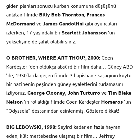
giden planları sonucu kurban konumuna düşüşünü
anlatan filmde
Billy Bob Thornton
,
Frances
McDormand
ve
James Gandolfini
gibi oyuncuları
izlerken, 17 yaşındaki bir
Scarlett Johansson
’un
yükselişine de şahit olabilirsiniz.
O BROTHER, WHERE ART THOU?, 2000:
Coen
Kardeşler ’den oldukça absürd bir film daha… Güney ABD
’de, 1930′larda geçen filmde 3 hapishane kaçağının kuytu
bir hazinenin peşinden güney eyaletlerini turlamasını
izliyoruz.
George Clooney
,
John Turturro
ve
Tim Blake
Nelson
’ın rol aldığı filmde Coen Kardeşler
Homeros
’un
“Odysseia” destanından esinlenmiş. Gözlere dikkat!
BIG LEBOWSKI, 1998:
Seyirci kadar en fazla hayran
eden, kült mertebesine ulaşmış bir film… Jeffrey