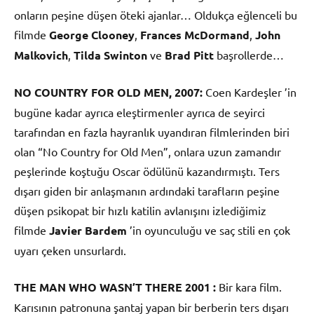
onların peşine düşen öteki ajanlar… Oldukça eğlenceli bu
filmde
George Clooney
,
Frances McDormand
,
John
Malkovich
,
Tilda Swinton
ve
Brad Pitt
başrollerde…
NO COUNTRY FOR OLD MEN, 2007:
Coen Kardeşler ’in
bugüne kadar ayrıca eleştirmenler ayrıca de seyirci
tarafından en fazla hayranlık uyandıran filmlerinden biri
olan “No Country for Old Men”, onlara uzun zamandır
peşlerinde koştuğu Oscar ödülünü kazandırmıştı. Ters
dışarı giden bir anlaşmanın ardındaki tarafların peşine
düşen psikopat bir hızlı katilin avlanışını izlediğimiz
filmde
Javier Bardem
’in oyunculuğu ve saç stili en çok
uyarı çeken unsurlardı.
THE MAN WHO WASN’T THERE 2001 :
Bir kara film.
Karısının patronuna şantaj yapan bir berberin ters dışarı