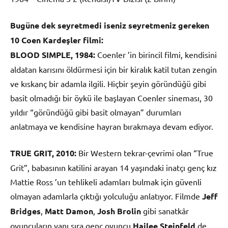
Bugüne dek seyretmedi iseniz seyretmeniz gereken
10 Coen Kardeşler filmi:
BLOOD SIMPLE, 1984:
Coenler ’in birincil filmi, kendisini
aldatan karısını öldürmesi için bir kiralık katil tutan zengin
ve kıskanç bir adamla ilgili. Hiçbir şeyin göründüğü gibi
basit olmadığı bir öykü ile başlayan Coenler sineması, 30
yıldır “göründüğü gibi basit olmayan” durumları
anlatmaya ve kendisine hayran bırakmaya devam ediyor.
TRUE GRIT, 2010:
Bir Western tekrar-çevrimi olan “True
Grit”, babasının katilini arayan 14 yaşındaki inatçı genç kız
Mattie Ross ’un tehlikeli adamları bulmak için güvenli
olmayan adamlarla çıktığı yolculuğu anlatıyor. Filmde
Jeff
Bridges
,
Matt Damon
,
Josh Brolin
gibi sanatkâr
oyuncuların yanı sıra genç oyuncu
Hailee Steinfeld
de