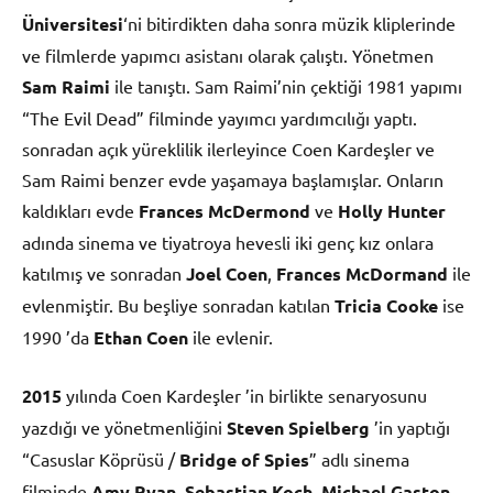
Üniversitesi
‘ni bitirdikten daha sonra müzik kliplerinde
ve filmlerde yapımcı asistanı olarak çalıştı. Yönetmen
Sam Raimi
ile tanıştı. Sam Raimi’nin çektiği 1981 yapımı
“The Evil Dead” filminde yayımcı yardımcılığı yaptı.
sonradan açık yüreklilik ilerleyince Coen Kardeşler ve
Sam Raimi benzer evde yaşamaya başlamışlar. Onların
kaldıkları evde
Frances McDermond
ve
Holly Hunter
adında sinema ve tiyatroya hevesli iki genç kız onlara
katılmış ve sonradan
Joel Coen
,
Frances McDormand
ile
evlenmiştir. Bu beşliye sonradan katılan
Tricia Cooke
ise
1990 ’da
Ethan Coen
ile evlenir.
2015
yılında Coen Kardeşler ’in birlikte senaryosunu
yazdığı ve yönetmenliğini
Steven Spielberg
’in yaptığı
“Casuslar Köprüsü /
Bridge of Spies
” adlı sinema
filminde
Amy Ryan
,
Sebastian Koch
,
Michael Gaston
,