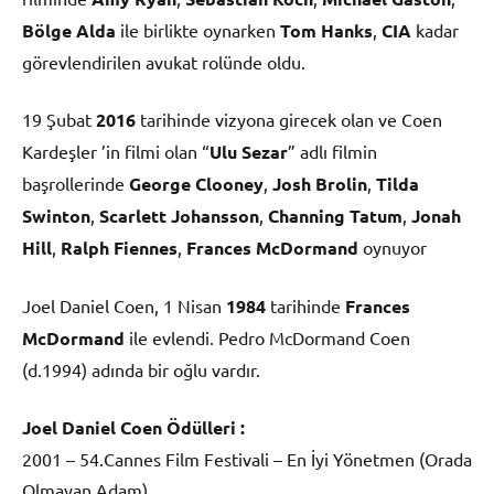
Bölge Alda
ile birlikte oynarken
Tom Hanks
,
CIA
kadar
görevlendirilen avukat rolünde oldu.
19 Şubat
2016
tarihinde vizyona girecek olan ve Coen
Kardeşler ’in filmi olan “
Ulu Sezar
” adlı filmin
başrollerinde
George Clooney
,
Josh Brolin
,
Tilda
Swinton
,
Scarlett Johansson
,
Channing Tatum
,
Jonah
Hill
,
Ralph Fiennes
,
Frances McDormand
oynuyor
Joel Daniel Coen, 1 Nisan
1984
tarihinde
Frances
McDormand
ile evlendi. Pedro McDormand Coen
(d.1994) adında bir oğlu vardır.
Joel Daniel Coen Ödülleri :
2001 – 54.Cannes Film Festivali – En İyi Yönetmen (Orada
Olmayan Adam)