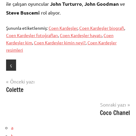
ile çalışan oyuncular
John Turturro
,
John Goodman
ve
Steve Buscemi
rol alıyor.
Şununla etiketlenmiş:
Coen Kardeşler
,
Coen Kardeşler biografi
,
Coen Kardeşler fotoğrafları
,
Coen Kardeşler hayatı
,
Coen
Kardeşler kim
,
Coen Kardeşler kimin neyi?
,
Coen Kardeşler
resimleri
ç
Yazı
Önceki yazı
Colette
gezinmesi
Sonraki yazı
Coco Chanel
a
b