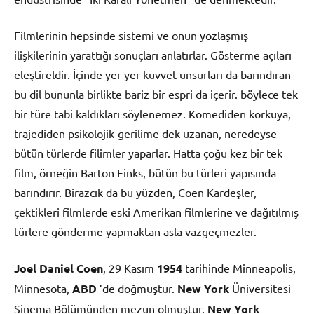
Filmlerinin hepsinde sistemi ve onun yozlaşmış
ilişkilerinin yarattığı sonuçları anlatırlar. Gösterme açıları
eleştireldir. İçinde yer yer kuvvet unsurları da barındıran
bu dil bununla birlikte bariz bir espri da içerir. böylece tek
bir türe tabi kaldıkları söylenemez. Komediden korkuya,
trajediden psikolojik-gerilime dek uzanan, neredeyse
bütün türlerde filimler yaparlar. Hatta çoğu kez bir tek
film, örneğin Barton Finks, bütün bu türleri yapısında
barındırır. Birazcık da bu yüzden, Coen Kardeşler,
çektikleri filmlerde eski Amerikan filmlerine ve dağıtılmış
türlere gönderme yapmaktan asla vazgeçmezler.
Joel Daniel Coen
, 29 Kasım
1954
tarihinde Minneapolis,
Minnesota,
ABD
’de doğmuştur.
New York
Üniversitesi
Sinema Bölümünden mezun olmuştur.
New York