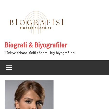
İçeriğe
geç
Biografi & Biyografiler
Türk ve Yabancı ünlü / önemli kişi biyografileri.