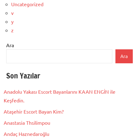
Uncategorized
v
y
z
Ara
Ara
Son Yazılar
Anadolu Yakası Escort Bayanlarını KAAN ENGİN ile
Keşfedin.
Ataşehir Escort Bayan Kim?
Anastasia Thsilimpou
Andaç Haznedaroğlu