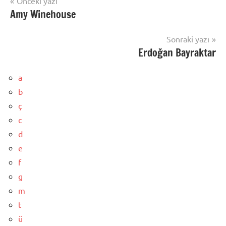
Yazı
Önceki yazı
Amy Winehouse
gezinmesi
Sonraki yazı
Erdoğan Bayraktar
a
b
ç
c
d
e
f
g
m
t
ü