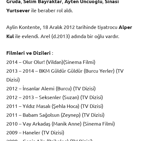
Gruda
,
Selim Bayraktar
,
Ayten Uncuoğlu
,
Sinasi
Yurtsever
ile beraber rol aldı.
Aylin Kontente, 18 Aralık 2012 tarihinde tiyatrocu
Alper
Kul
ile evlendi. Arel (d.2013) adında bir oğlu vardır.
Filmleri ve Dizileri
:
2014 – Olur Olur! (Vildan)(Sinema Filmi)
2013 – 2014 – BKM Güldür Güldür (Burcu Yerler) (TV
Dizisi)
2012 – İnsanlar Alemi (Burcu) (TV Dizisi)
2012 – 2013 – Seksenler (Suzan) (TV Dizisi)
2011 – Yıldız Masalı (Şehla Hoca) (TV Dizisi)
2011 – Babam Sağolsun (Zeynep) (TV Dizisi)
2010 – Vay Arkadaş (Manik Anne) (Sinema Filmi)
2009 – Haneler (TV Dizisi)
2009 – Geniş Aile (Psikolog) (TV Dizisi)