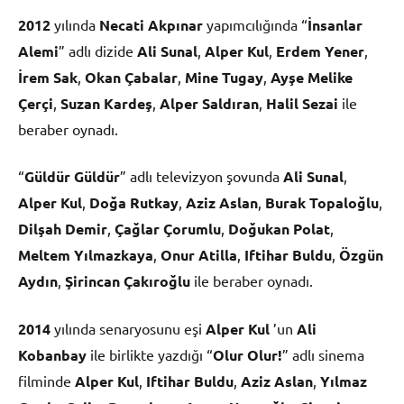
2012
yılında
Necati Akpınar
yapımcılığında “
İnsanlar
Alemi
” adlı dizide
Ali Sunal
,
Alper Kul
,
Erdem Yener
,
İrem Sak
,
Okan Çabalar
,
Mine Tugay
,
Ayşe Melike
Çerçi
,
Suzan Kardeş
,
Alper Saldıran
,
Halil Sezai
ile
beraber oynadı.
“
Güldür Güldür
” adlı televizyon şovunda
Ali Sunal
,
Alper Kul
,
Doğa Rutkay
,
Aziz Aslan
,
Burak Topaloğlu
,
Dilşah Demir
,
Çağlar Çorumlu
,
Doğukan Polat
,
Meltem Yılmazkaya
,
Onur Atilla
,
Iftihar Buldu
,
Özgün
Aydın
,
Şirincan Çakıroğlu
ile beraber oynadı.
2014
yılında senaryosunu eşi
Alper Kul
’un
Ali
Kobanbay
ile birlikte yazdığı “
Olur Olur!
” adlı sinema
filminde
Alper Kul
,
Iftihar Buldu
,
Aziz Aslan
,
Yılmaz