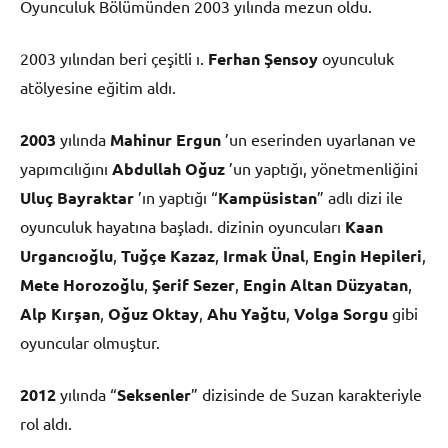
Oyunculuk Bölümünden 2003 yılında mezun oldu.
2003 yılından beri çeşitli ı.
Ferhan Şensoy
oyunculuk
atölyesine eğitim aldı.
2003
yılında
Mahinur Ergun
’un eserinden uyarlanan ve
yapımcılığını
Abdullah Oğuz
’un yaptığı, yönetmenliğini
Uluç Bayraktar
’ın yaptığı “
Kampüsistan
” adlı dizi ile
oyunculuk hayatına başladı. dizinin oyuncuları
Kaan
Urgancıoğlu
,
Tuğçe Kazaz
,
Irmak Ünal
,
Engin Hepileri
,
Mete Horozoğlu
,
Şerif Sezer
,
Engin Altan Düzyatan
,
Alp Kırşan
,
Oğuz Oktay
,
Ahu Yağtu
,
Volga Sorgu
gibi
oyuncular olmuştur.
2012
yılında “
Seksenler
” dizisinde de Suzan karakteriyle
rol aldı.