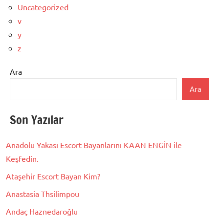
Uncategorized
v
y
z
Ara
Ara
Son Yazılar
Anadolu Yakası Escort Bayanlarını KAAN ENGİN ile
Keşfedin.
Ataşehir Escort Bayan Kim?
Anastasia Thsilimpou
Andaç Haznedaroğlu