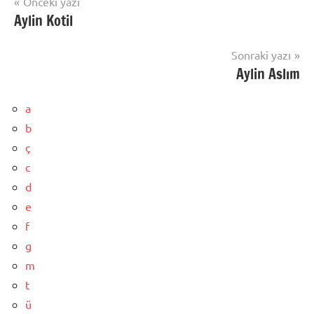
Yazı
Önceki yazı
Aylin Kotil
gezinmesi
Sonraki yazı
Aylin Aslım
a
b
ç
c
d
e
f
g
m
t
ü