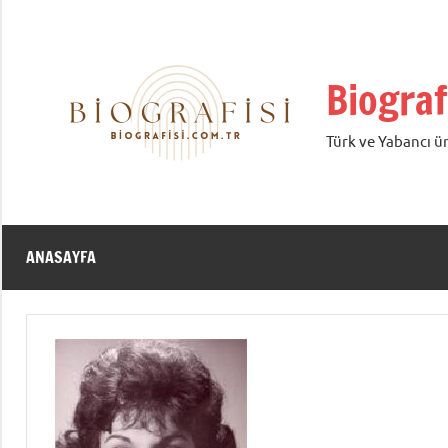
İçeriğe
geç
Biograf
Türk ve Yabancı ün
ANASAYFA