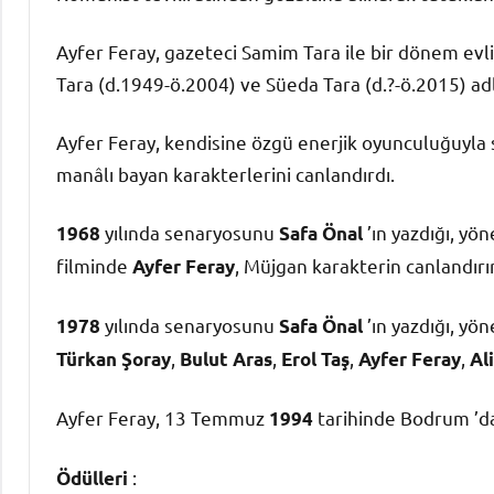
Ayfer Feray, gazeteci Samim Tara ile bir dönem evli 
Tara (d.1949-ö.2004) ve Süeda Tara (d.?-ö.2015) adlı
Ayfer Feray, kendisine özgü enerjik oyunculuğuyla se
manâlı bayan karakterlerini canlandırdı.
yılında senaryosunu
’ın yazdığı, yö
1968
Safa Önal
filminde
, Müjgan karakterin canlandır
Ayfer Feray
yılında senaryosunu
’ın yazdığı, yö
1978
Safa Önal
,
,
,
,
Türkan Şoray
Bulut Aras
Erol Taş
Ayfer Feray
Al
Ayfer Feray, 13 Temmuz
tarihinde Bodrum ’da
1994
:
Ödülleri