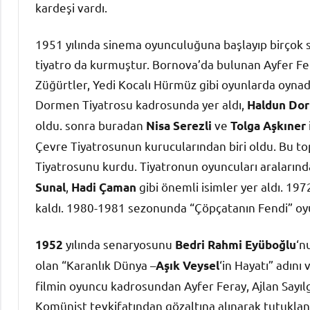
kardeşi vardı.
1951 yılında sinema oyunculuğuna başlayıp birçok s
tiyatro da kurmuştur. Bornova’da bulunan Ayfer Fera
Züğürtler, Yedi Kocalı Hürmüz gibi oyunlarda oynadı
Dormen Tiyatrosu kadrosunda yer aldı,
Haldun Do
oldu. sonra buradan
ve
Nisa Serezli
Tolga Aşkıner
Çevre Tiyatrosunun kurucularından biri oldu. Bu to
Tiyatrosunu kurdu. Tiyatronun oyuncuları araların
,
gibi önemli isimler yer aldı. 1
Sunal
Hadi Çaman
kaldı. 1980-1981 sezonunda “Çöpçatanın Fendi” oyu
yılında senaryosunu
‘n
1952
Bedri Rahmi Eyüboğlu
olan “Karanlık Dünya –
‘in Hayatı” adın
Aşık Veysel
filmin oyuncu kadrosundan Ayfer Feray, Ajlan Sayıl
Komünist tevkifatından gözaltına alınarak tutuklan