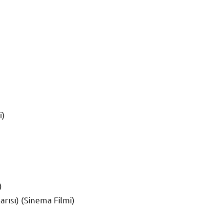
i)
)
rısı) (Sinema Filmi)