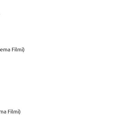
)
nema Filmi)
)
ma Filmi)