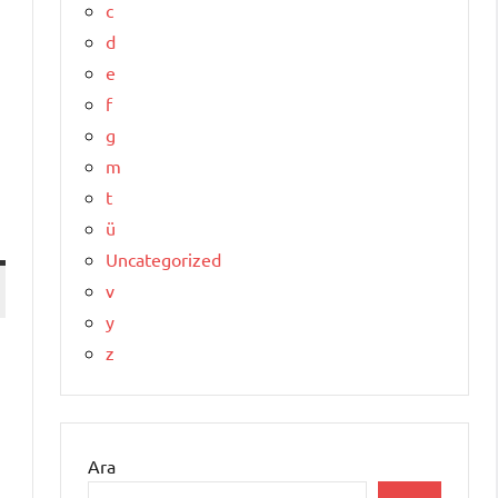
c
d
e
f
g
m
t
ü
Uncategorized
v
y
z
Ara