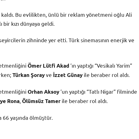
kaldı. Bu evlilikten, ünlü bir reklam yönetmeni oğlu Ali
 bir kızı dünyaya geldi.
yircilerin zihninde yer etti. Türk sinemasının enerjik ve
netmenliğini
’ın yaptığı “Vesikalı Yarim”
Ömer Lütfi Akad
ırken;
ve
ile beraber rol aldı.
Türkan Şoray
İzzet Günay
netmenliğini
’un yaptığı “Tatlı Nigar” filminde
Orhan Aksoy
,
ile beraber rol aldı.
iye Rona
Ölümsüz Tamer
 66 yaşında ölmüştür.