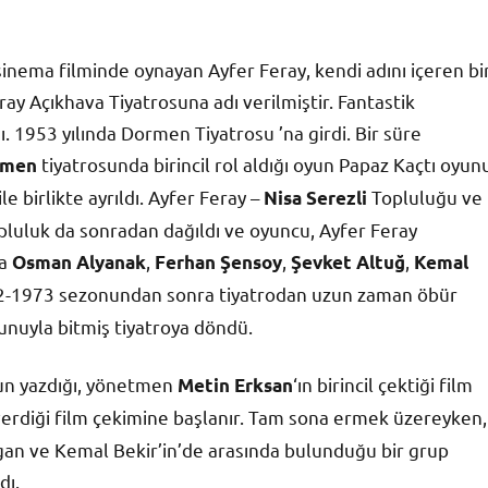
inema filminde oynayan Ayfer Feray, kendi adını içeren bi
y Açıkhava Tiyatrosuna adı verilmiştir. Fantastik
. 1953 yılında Dormen Tiyatrosu ’na girdi. Bir süre
tiyatrosunda birincil rol aldığı oyun Papaz Kaçtı oyun
rmen
ile birlikte ayrıldı. Ayfer Feray –
Topluluğu ve
Nisa Serezli
pluluk da sonradan dağıldı ve oyuncu, Ayfer Feray
da
,
,
,
Osman Alyanak
Ferhan Şensoy
Şevket Altuğ
Kemal
972-1973 sezonundan sonra tiyatrodan uzun zaman öbür
nuyla bitmiş tiyatroya döndü.
un yazdığı, yönetmen
‘ın birincil çektiği film
Metin Erksan
ı verdiği film çekimine başlanır. Tam sona ermek üzereyken,
gan ve Kemal Bekir’in’de arasında bulunduğu bir grup
dı.