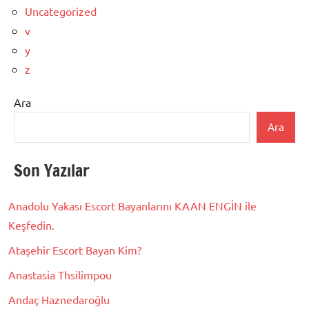
Uncategorized
v
y
z
Ara
Ara
Son Yazılar
Anadolu Yakası Escort Bayanlarını KAAN ENGİN ile
Keşfedin.
Ataşehir Escort Bayan Kim?
Anastasia Thsilimpou
Andaç Haznedaroğlu