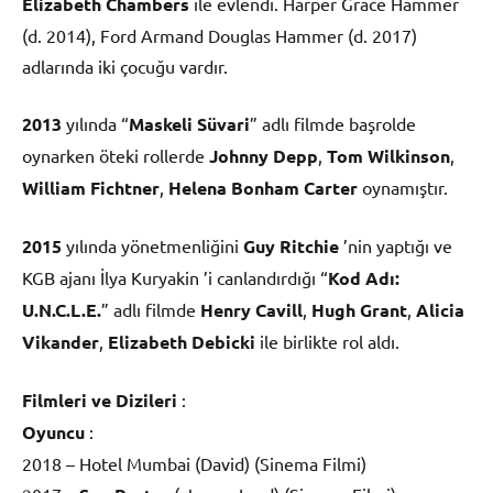
Elizabeth Chambers
ile evlendi. Harper Grace Hammer
(d. 2014), Ford Armand Douglas Hammer (d. 2017)
adlarında iki çocuğu vardır.
2013
yılında “
Maskeli Süvari
” adlı filmde başrolde
oynarken öteki rollerde
Johnny Depp
,
Tom Wilkinson
,
William Fichtner
,
Helena Bonham Carter
oynamıştır.
2015
yılında yönetmenliğini
Guy Ritchie
’nin yaptığı ve
KGB ajanı İlya Kuryakin ’i canlandırdığı “
Kod Adı:
U.N.C.L.E.
” adlı filmde
Henry Cavill
,
Hugh Grant
,
Alicia
Vikander
,
Elizabeth Debicki
ile birlikte rol aldı.
Filmleri ve Dizileri
:
Oyuncu
:
2018 – Hotel Mumbai (David) (Sinema Filmi)