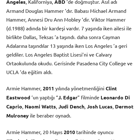
Angeles
, Kaliforniya,
ABD
’de doğmuştur. Asıl adı
Armand Douglas Hammer ’dır. Babası Michael Armand
Hammer, Annesi Dru Ann Mobley ’dir. Viktor Hammer
(d.1988) adında bir kardeşi vardır. 7 yaşında iken ailesi ile
birlikte Dallas, Teksas ’a taşındı. daha sonra Cayman
Adalarına taşındılar 13 yaşında iken Los Angeles ’a geri
geldiler. Los Angeles Baptist Lisesi’ni ve Calvary
Ortaokulunda okudu. Gerisinde Pasadena City College ve
UCLA ’da eğitim aldı.
Armie Hammer,
2011
yılında yönetmenliğini
Clint
Eastwood
’un yaptığı “
J. Edgar
” filminde
Leonardo Di
Caprio
,
Naomi Watts
,
Judi Dench
,
Josh Lucas
,
Dermot
Mulroney
ile beraber oynadı.
Armie Hammer, 20 Mayıs
2010
tarihinde oyuncu