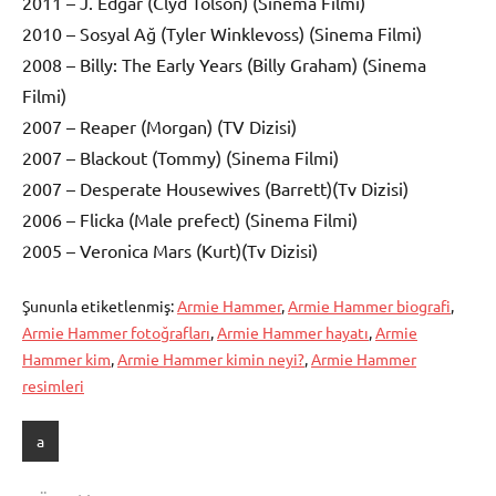
2011 – J. Edgar (Clyd Tolson) (Sinema Filmi)
2010 – Sosyal Ağ (Tyler Winklevoss) (Sinema Filmi)
2008 – Billy: The Early Years (Billy Graham) (Sinema
Filmi)
2007 – Reaper (Morgan) (TV Dizisi)
2007 – Blackout (Tommy) (Sinema Filmi)
2007 – Desperate Housewives (Barrett)(Tv Dizisi)
2006 – Flicka (Male prefect) (Sinema Filmi)
2005 – Veronica Mars (Kurt)(Tv Dizisi)
Şununla etiketlenmiş:
Armie Hammer
,
Armie Hammer biografi
,
Armie Hammer fotoğrafları
,
Armie Hammer hayatı
,
Armie
Hammer kim
,
Armie Hammer kimin neyi?
,
Armie Hammer
resimleri
a