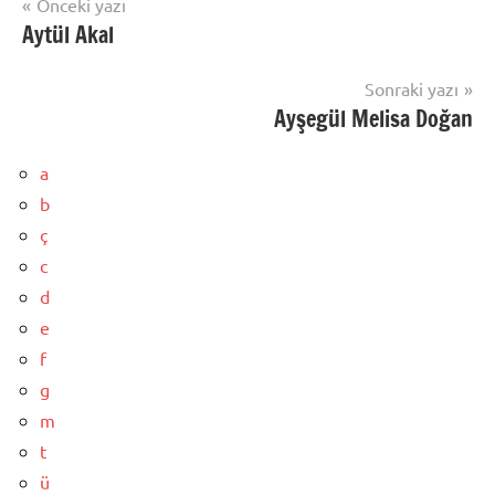
Yazı
Önceki yazı
Aytül Akal
gezinmesi
Sonraki yazı
Ayşegül Melisa Doğan
a
b
ç
c
d
e
f
g
m
t
ü