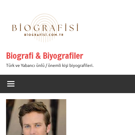
İçeriğe
geç
Biografi & Biyografiler
Türk ve Yabancı ünlü / önemli kişi biyografileri.