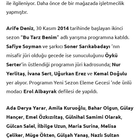
ile ilgileniyor. Daha önce de bir mağazada işletmecilik
yapmıştır.
Arife Deniz
, 30 Kasım
2014
tarihinde başlayan ikinci
sezon “
Bu Tarz Benim
” adlı yarışma programına katıldı.
Safiye Soyman
ve şarkıcı
Soner Sarıkabadayı
’nın
misafir jüri olduğu gecede ise sunuculuğunu
Öykü
Serter
‘in üstlendiği programın jüri kadrosunda;
Nur
Yerlitaş
,
İvana Sert
,
Uğurkan Erez
ve
Kemal Doğulu
yer alıyor. Programın Yeni Sezon Eleme Gecesi ’nde ünlü
modacı
Erol Albayrak
defilesi de yapıldı.
Ada Derya Yarar
,
Amila Kuruoğlu
,
Bahar Olgun
,
Gülay
Hançer
,
Emel Özkızıltaş
,
Gülnihal Samimi Olarak
,
Gülcan Salel
,
İlbilge Uzun
,
Maria Surina
,
Melisa
Çeliker
,
Müge Ökten
,
Gülşah Yanaş
,
Nazlı Sultan