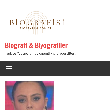
İçeriğe
geç
Biografi & Biyografiler
Türk ve Yabancı ünlü / önemli kişi biyografileri.