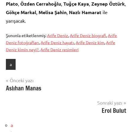
Plato
,
Özden Cerrahoğlu
,
Tuğçe Kaya
,
Zeynep Öztürk
,
Gökçe Markal
,
Melisa Şahin
,
Nazlı Hamarat
ile
yarışacak.
Şununla etiketlenmiş:
Arife Deniz
,
Arife Deniz biografi
,
Arife
Deniz fotoğrafları
,
Arife Deniz hayatı
,
Arife Deniz kim
,
Arife
Deniz kimin neyi?
,
Arife Deniz resimleri
a
Yazı
Önceki yazı
Aslıhan Manas
gezinmesi
Sonraki yazı
Erol Bulut
a