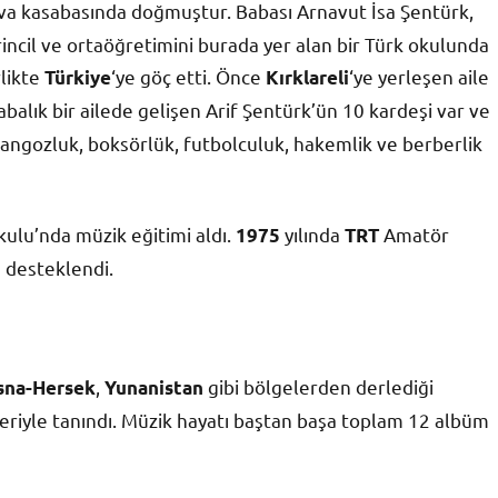
a kasabasında doğmuştur. Babası Arnavut İsa Şentürk,
rincil ve ortaöğretimini burada yer alan bir Türk okulunda
rlikte
‘ye göç etti. Önce
‘ye yerleşen aile
Türkiye
Kırklareli
balık bir ailede gelişen Arif Şentürk’ün 10 kardeşi var ve
rangozluk, boksörlük, futbolculuk, hakemlik ve berberlik
kulu’nda müzik eğitimi aldı.
yılında
Amatör
1975
TRT
 desteklendi.
,
gibi bölgelerden derlediği
sna-Hersek
Yunanistan
leriyle tanındı. Müzik hayatı baştan başa toplam 12 albüm