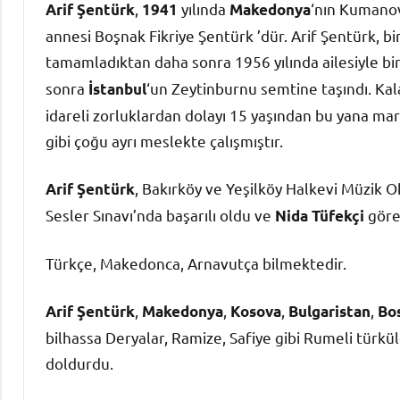
,
yılında
‘nın Kumanov
Arif Şentürk
1941
Makedonya
annesi Boşnak Fikriye Şentürk ’dür. Arif Şentürk, bi
tamamladıktan daha sonra 1956 yılında ailesiyle bi
sonra
‘un Zeytinburnu semtine taşındı. Kala
İstanbul
idareli zorluklardan dolayı 15 yaşından bu yana ma
gibi çoğu ayrı meslekte çalışmıştır.
, Bakırköy ve Yeşilköy Halkevi Müzik O
Arif Şentürk
Sesler Sınavı’nda başarılı oldu ve
göre
Nida Tüfekçi
Türkçe, Makedonca, Arnavutça bilmektedir.
,
,
,
,
Arif Şentürk
Makedonya
Kosova
Bulgaristan
Bo
bilhassa Deryalar, Ramize, Safiye gibi Rumeli türkü
doldurdu.