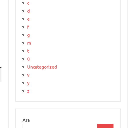
c
d
e
f
g
m
t
ü
Uncategorized
v
y
z
Ara