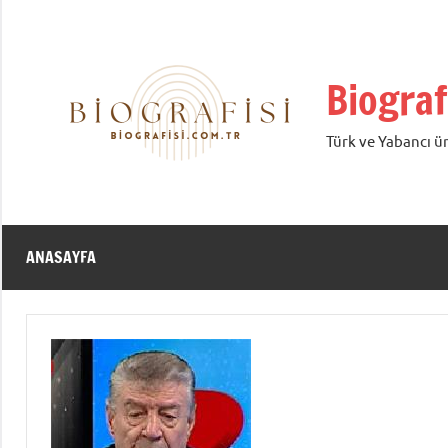
İçeriğe
geç
Biograf
Türk ve Yabancı ün
ANASAYFA