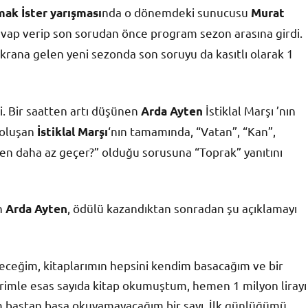
nda o dönemdeki sunucusu
ak İster yarışması
Murat
cevap verip son sorudan önce program sezon arasına girdi.
rana gelen yeni sezonda son soruyu da kasıtlı olarak 1
i. Bir saatten artı düşünen
İstiklal Marşı ’nın
Arda Ayten
n oluşan
‘nın tamamında, “Vatan”, “Kan”,
İstiklal Marşı
den daha az geçer?” olduğu sorusuna “Toprak” yanıtını
an
, ödülü kazandıktan sonradan şu açıklamayı
Arda Ayten
eceğim, kitaplarımın hepsini kendim basacağım ve bir
erimle esas sayıda kitap okumuştum, hemen 1 milyon lirayı
m baştan başa okuyamayacağım bir sayı. İlk günlüğümü