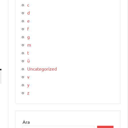
c
d
e
f
g
m
t
ü
Uncategorized
v
y
z
Ara