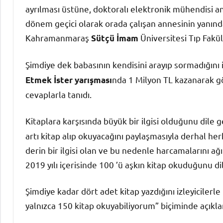
ayrılması üstüne, doktoralı elektronik mühendisi 
dönem geçici olarak orada çalışan annesinin yanın
Kahramanmaraş
Üniversitesi Tıp Fakü
Sütçü İmam
Şimdiye dek babasının kendisini arayıp sormadığını
nda 1 Milyon TL kazanarak gös
Etmek İster yarışması
cevaplarla tanıdı.
Kitaplara karşısında büyük bir ilgisi olduğunu dile 
artı kitap alıp okuyacağını paylaşmasıyla derhal her
derin bir ilgisi olan ve bu nedenle harcamalarını ağı
2019 yılı içerisinde 100 ’ü aşkın kitap okuduğunu dil
Şimdiye kadar dört adet kitap yazdığını izleyiciler
yalnızca 150 kitap okuyabiliyorum” biçiminde açıkl