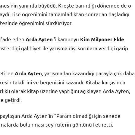
annesinin yanında büyüdü. Kreşte barındığı dönemde de o
daydı. Lise öğrenimini tamamladıktan sonradan başladığı
ltesinde öğrenimini sürdürüyor.
 ifade eden
’i kamuoyu
Arda Ayten
Kim Milyoner Elde
terdiği galibiyet ile yarışma dışı sorulara verdiği garip
getiren
, yarışmadan kazandığı parayla çok daha
Arda Ayten
kesin takdirini ve beğenisini kazandı. Kitaba karşısında
rlıklı olarak kitap üzerine yaptığını açıklayan Arda Ayten,
e getirdi.
le paylaşan Arda Ayten’in ”Param olmadığı için senede
amalarda bulunması seyircilerin gönlünü fethetti.