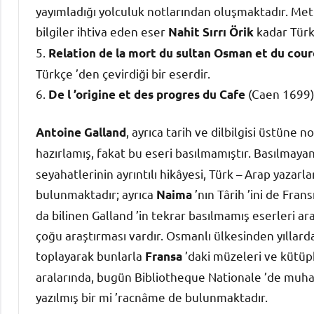
yayımladığı yolculuk notlarından oluşmaktadır. Met
bilgiler ihtiva eden eser
kadar Türkç
Nahit Sırrı Örik
5.
Relation de la mort du sultan Osman et du co
Türkçe ’den çevirdiği bir eserdir.
6.
(Caen 1699)
De l ’origine et des progres du Cafe
, ayrıca tarih ve dilbilgisi üstüne 
Antoine Galland
hazırlamış, fakat bu eseri basılmamıştır. Basılmayan
seyahatlerinin ayrıntılı hikâyesi, Türk – Arap yazarlar
bulunmaktadır; ayrıca
’nın Târih ’ini de Fran
Naima
da bilinen Galland ’in tekrar basılmamış eserleri ar
çoğu araştırması vardır. Osmanlı ülkesinden yıllarda
toplayarak bunlarla
’daki müzeleri ve kütüp
Fransa
aralarında, bugün Bibliotheque Nationale ’de muhaf
yazılmış bir mi ’racnâme de bulunmaktadır.