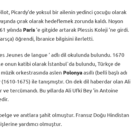
ollot, Picardy’de yoksul bir ailenin yedinci çocuğu olarak
yaşında çırak olarak hedeflemek zorunda kaldı. Noyon
61 yılında
’e gitgide artarak Plessis Koleji ’ne girdi.
Paris
rsça) öğrendi, İbranice bilgisini ilerletti.
des Jeunes de langue ’ adlı dil okulunda bulundu. 1670
 ile onun katibi olarak İstanbul`da bulundu, Türkçe de
n müzik orkestrasında aslen
asıllı (belli başlı adı
Polonya
(1610-1675) ile tanışmıştır. On dek dil haberdar olan Ali
y
r ve tercümandı. Bu yıllarda Ali Ufkî Bey ’in Antoine
dir.
belge ve anıtlara şahit olmuştur. Fransız Doğu Hindistan
 işlerine yardımcı olmuştur.