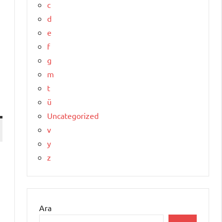
c
d
e
f
g
m
t
ü
Uncategorized
v
y
z
Ara