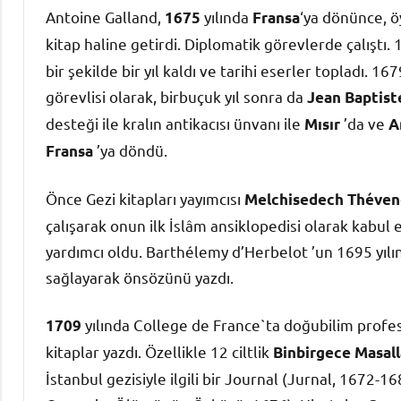
Antoine Galland,
yılında
‘ya dönünce, öy
1675
Fransa
kitap haline getirdi. Diplomatik görevlerde çalıştı.
bir şekilde bir yıl kaldı ve tarihi eserler topladı. 1
görevlisi olarak, birbuçuk yıl sonra da
Jean Baptist
desteği ile kralın antikacısı ünvanı ile
’da ve
Mısır
A
’ya döndü.
Fransa
Önce Gezi kitapları yayımcısı
Melchisedech Théven
çalışarak onun ilk İslâm ansiklopedisi olarak kabul 
yardımcı oldu. Barthélemy d’Herbelot ’un 1695 yıl
sağlayarak önsözünü yazdı.
yılında College de France`ta doğubilim prof
1709
kitaplar yazdı. Özellikle 12 ciltlik
Binbirgece Masall
İstanbul gezisiyle ilgili bir Journal (Jurnal, 1672-