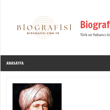
İçeriğe
geç
Biograf
Türk ve Yabancı ün
ANASAYFA