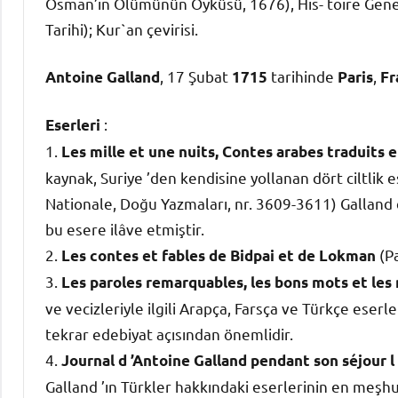
Osman’ın Ölümünün Öyküsü, 1676), His- toire Gene
Tarihi); Kur`an çevirisi.
, 17 Şubat
tarihinde
,
Antoine Galland
1715
Paris
Fr
:
Eserleri
1.
Les mille et une nuits, Contes arabes traduits e
kaynak, Suriye ’den kendisine yollanan dört ciltlik 
Nationale, Doğu Yazmaları, nr. 3609-3611) Galland 
bu esere ilâve etmiştir.
2.
(Pa
Les contes et fables de Bidpai et de Lokman
3.
Les paroles remarquables, les bons mots et le
ve vecizleriyle ilgili Arapça, Farsça ve Türkçe eserl
tekrar edebiyat açısından önemlidir.
4.
Journal d ’Antoine Galland pendant son séjour 
Galland ’ın Türkler hakkındaki eserlerinin en meşhur