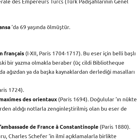
rale des Empereurs Turcs (Türk Padişahlarının Genel
’da 69 yaşında ölmüştür.
ansa
(I-XII, Paris 1704-1717). Bu eser için belli başlı
n français
eski bir yazma olmakla beraber (üç cildi Bibliotheque
da ağızdan ya da başka kaynaklardan derlediği masalları
ris 1724).
(Paris 1694). Doğulular ’ın nükte
s maximes des orientaux
erden aldığı notlarla zenginleştirilmiş olan bu eser de
(Paris 1880).
l ’ambassade de France â Constantinople
u, Charles Schefer ’in ilmî açıklamalarla birlikte