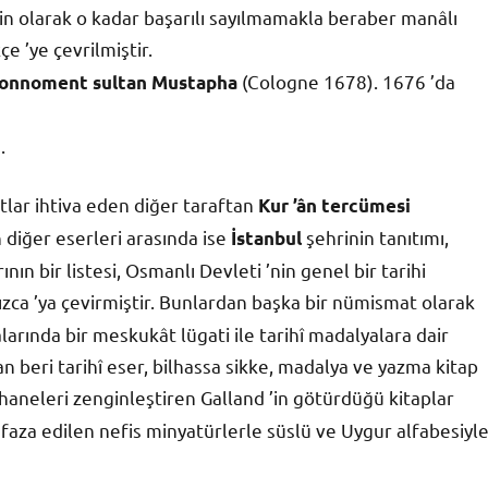
in olarak o kadar başarılı sayılmamakla beraber manâlı
e ’ye çevrilmiştir.
(Cologne 1678). 1676 ’da
uronnoment sultan Mustapha
.
notlar ihtiva eden diğer taraftan
Kur ’ân tercümesi
 diğer eserleri arasında ise
şehrinin tanıtımı,
İstanbul
ının bir listesi, Osmanlı Devleti ’nin genel bir tarihi
sızca ’ya çevirmiştir. Bunlardan başka bir nümismat olarak
alarında bir meskukât lügati ile tarihî madalyalara dair
n beri tarihî eser, bilhassa sikke, madalya ve yazma kitap
haneleri zenginleştiren Galland ’in götürdüğü kitaplar
aza edilen nefis minyatürlerle süslü ve Uygur alfabesiyl