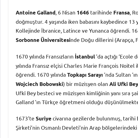
, 6 Nisan
tarihinde
, R
Antoine Galland
1646
Fransa
doğmuştur. 4 yaşında iken babasını kaybedince 13 
Kollejinde İbranice, Latince ve Yunanca öğrendi. 16
nde Doğu dillerini (Arapça, Fa
Sorbonne Üniversitesi
1670 yılında Fransızların
’da açtığı ‘Ecole 
İstanbul
yılında Fransız elçisi Charles Marie François Noitel
öğrendi. 1670 yılında
’nda Sultan ’ı
Topkapı Sarayı
) bir müzisyen olan
Wojciech Bobowski
Ali Ufkî Be
Ufkî Bey besteci ve müzisyen kimliğinin yanı sıra şai
Galland ’ın Türkçe öğretmeni olduğu düşünülmekte
1673’te
civarına gezilerde bulunmuş, tarihi 
Suriye
Şirketi’nin Osmanlı Devleti’nin Arap bölgelerindeki