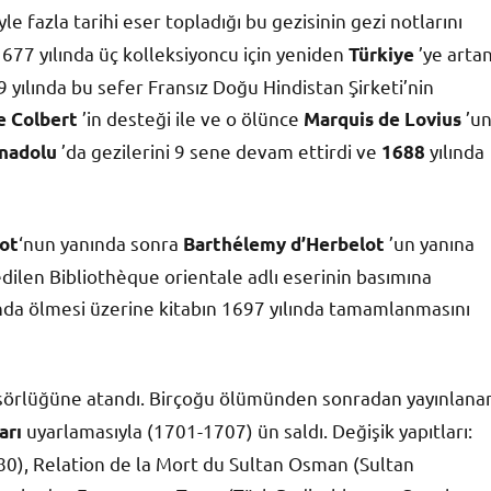
le fazla tarihi eser topladığı bu gezisinin gezi notlarını
 1677 yılında üç kolleksiyoncu için yeniden
’ye arta
Türkiye
679 yılında bu sefer Fransız Doğu Hindistan Şirketi’nin
’in desteği ile ve o ölünce
’u
e Colbert
Marquis de Lovius
’da gezilerini 9 sene devam ettirdi ve
yılında
nadolu
1688
‘nun yanında sonra
’un yanına
ot
Barthélemy d’Herbelot
edilen Bibliothèque orientale adlı eserinin basımına
ında ölmesi üzerine kitabın 1697 yılında tamamlanmasını
esörlüğüne atandı. Birçoğu ölümünden sonradan yayınlana
uyarlamasıyla (1701-1707) ün saldı. Değişik yapıtları:
arı
1680), Relation de la Mort du Sultan Osman (Sultan