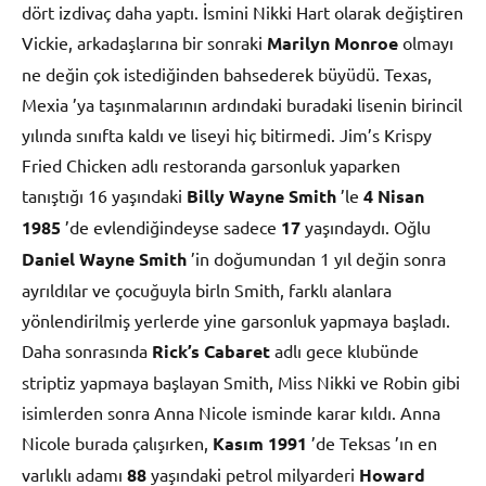
dört izdivaç daha yaptı. İsmini Nikki Hart olarak değiştiren
Vickie, arkadaşlarına bir sonraki
Marilyn Monroe
olmayı
ne değin çok istediğinden bahsederek büyüdü. Texas,
Mexia ’ya taşınmalarının ardındaki buradaki lisenin birincil
yılında sınıfta kaldı ve liseyi hiç bitirmedi. Jim’s Krispy
Fried Chicken adlı restoranda garsonluk yaparken
tanıştığı 16 yaşındaki
Billy Wayne Smith
’le
4 Nisan
1985
’de evlendiğindeyse sadece
17
yaşındaydı. Oğlu
Daniel Wayne Smith
’in doğumundan 1 yıl değin sonra
ayrıldılar ve çocuğuyla birln Smith, farklı alanlara
yönlendirilmiş yerlerde yine garsonluk yapmaya başladı.
Daha sonrasında
Rick’s Cabaret
adlı gece klubünde
striptiz yapmaya başlayan Smith, Miss Nikki ve Robin gibi
isimlerden sonra Anna Nicole isminde karar kıldı. Anna
Nicole burada çalışırken,
Kasım
1991
’de Teksas ’ın en
varlıklı adamı
88
yaşındaki petrol milyarderi
Howard