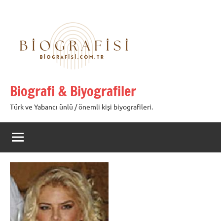
İçeriğe
geç
Biografi & Biyografiler
Türk ve Yabancı ünlü / önemli kişi biyografileri.