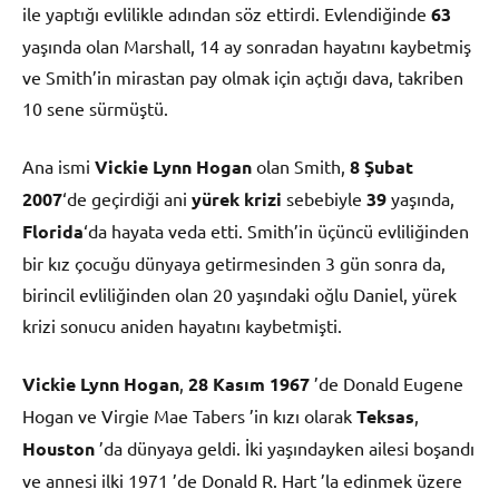
ile yaptığı evlilikle adından söz ettirdi. Evlendiğinde
63
yaşında olan Marshall, 14 ay sonradan hayatını kaybetmiş
ve Smith’in mirastan pay olmak için açtığı dava, takriben
10 sene sürmüştü.
Ana ismi
Vickie Lynn Hogan
olan Smith,
8 Şubat
2007
‘de geçirdiği ani
yürek krizi
sebebiyle
39
yaşında,
Florida
‘da hayata veda etti. Smith’in üçüncü evliliğinden
bir kız çocuğu dünyaya getirmesinden 3 gün sonra da,
birincil evliliğinden olan 20 yaşındaki oğlu Daniel, yürek
krizi sonucu aniden hayatını kaybetmişti.
Vickie Lynn Hogan
,
28 Kasım
1967
’de Donald Eugene
Hogan ve Virgie Mae Tabers ’in kızı olarak
Teksas
,
Houston
’da dünyaya geldi. İki yaşındayken ailesi boşandı
ve annesi ilki 1971 ’de Donald R. Hart ’la edinmek üzere