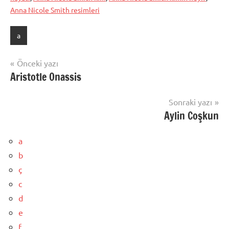
Anna Nicole Smith resimleri
a
Yazı
Önceki yazı
Aristotle Onassis
gezinmesi
Sonraki yazı
Aylin Coşkun
a
b
ç
c
d
e
f