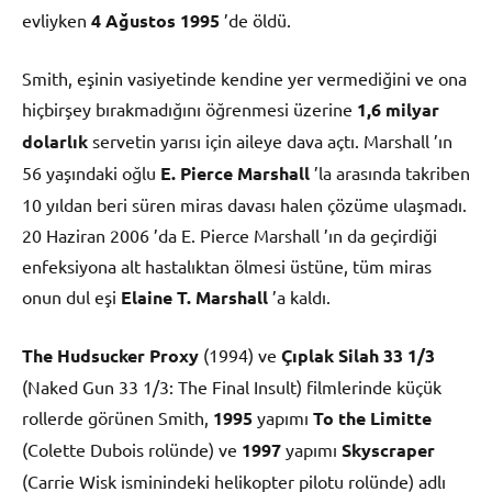
evliyken
4 Ağustos
1995
’de öldü.
Smith, eşinin vasiyetinde kendine yer vermediğini ve ona
hiçbirşey bırakmadığını öğrenmesi üzerine
1,6 milyar
dolarlık
servetin yarısı için aileye dava açtı. Marshall ’ın
56 yaşındaki oğlu
E. Pierce Marshall
’la arasında takriben
10 yıldan beri süren miras davası halen çözüme ulaşmadı.
20 Haziran 2006 ’da E. Pierce Marshall ’ın da geçirdiği
enfeksiyona alt hastalıktan ölmesi üstüne, tüm miras
onun dul eşi
Elaine T. Marshall
’a kaldı.
The Hudsucker Proxy
(1994) ve
Çıplak Silah 33 1/3
(Naked Gun 33 1/3: The Final Insult) filmlerinde küçük
rollerde görünen Smith,
1995
yapımı
To the Limitte
(Colette Dubois rolünde) ve
1997
yapımı
Skyscraper
(Carrie Wisk isminindeki helikopter pilotu rolünde) adlı