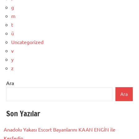
g
m
t
ü
Uncategorized
v
y
z
Ara
Ara
Son Yazılar
Anadolu Yakası Escort Bayanlarını KAAN ENGİN ile
Keşfedin.