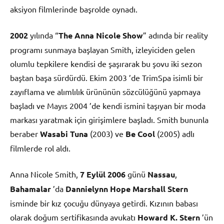
aksiyon filmlerinde başrolde oynadı.
2002
yılında “
The Anna Nicole Show
” adında bir reality
programı sunmaya başlayan Smith, izleyiciden gelen
olumlu tepkilere kendisi de şaşırarak bu şovu iki sezon
baştan başa sürdürdü. Ekim 2003 ’de TrimSpa isimli bir
zayıflama ve alımlılık ürününün sözcülüğünü yapmaya
başladı ve Mayıs 2004 ’de kendi ismini taşıyan bir moda
markası yaratmak için girişimlere başladı. Smith bununla
beraber
Wasabi Tuna
(2003) ve
Be Cool
(2005) adlı
filmlerde rol aldı.
Anna Nicole Smith,
7 Eylül
2006
günü
Nassau
,
Bahamalar
’da
Dannielynn Hope Marshall Stern
isminde bir kız çocuğu dünyaya getirdi. Kızının babası
olarak doğum sertifikasında avukatı
Howard K. Stern
’ün