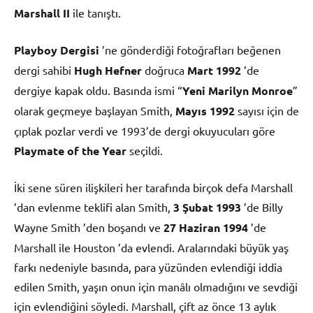
Marshall II
ile tanıştı.
Playboy Dergisi
’ne gönderdiği fotoğrafları beğenen
dergi sahibi
Hugh Hefner
doğruca
Mart
1992
’de
dergiye kapak oldu. Basında ismi “
Yeni Marilyn Monroe
”
olarak geçmeye başlayan Smith,
Mayıs
1992
sayısı için de
çıplak pozlar verdi ve 1993’de dergi okuyucuları göre
Playmate of the Year
seçildi.
İki sene süren ilişkileri her tarafında birçok defa Marshall
’dan evlenme teklifi alan Smith,
3 Şubat
1993
’de Billy
Wayne Smith ’den boşandı ve
27 Haziran
1994
’de
Marshall ile Houston ’da evlendi. Aralarındaki büyük yaş
farkı nedeniyle basında, para yüzünden evlendiği iddia
edilen Smith, yaşın onun için manâlı olmadığını ve sevdiği
için evlendiğini söyledi. Marshall, çift az önce 13 aylık