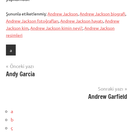
Şununla etiketlenmiş:
Andrew Jackson
,
Andrew Jackson biografi
,
Andrew Jackson fotoğrafları
,
Andrew Jackson hayatı
,
Andrew
Jackson kim
,
Andrew Jackson kimin neyi?
,
Andrew Jackson
resimleri
a
Yazı
Önceki yazı
Andy Garcia
gezinmesi
Sonraki yazı
Andrew Garfield
a
b
ç