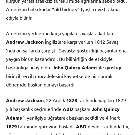
kurşun yarası aralıksız sürekli mide ağrılarına sebep oldu.
Amerikan halkı kadar “old hıckory” (yaşlı ceviz) takma
adıyla bilinir.
Amerikan yerlilerine karşı yapılan savaşlara katılan
Andrew Jackson
İngilizlere karşı verilen 1812 Savaşı
’nda ön saflarda çarpıştı. Savaşta gösterdiği başarılar ona
yaygın bir ün kazandırdı. Bu bilinirliğin de etkisiyle
başkanlığa aday oldu.
John Quincy Adams
ile giriştiği
birincil tercih mücadelesini kaybetse de bir sonraki
dönemde başkan olmayı başardı.
Andrew Jackson
, 22 Aralık
1828
tarihinde yapılan 1829
yılı başkanlık seçimlerinde
ABD
başkanı
John Quincy
Adams
’ı yenilgiye uğratarak başkan seçildi ve 4 Mart
1829
tarihinde görevine başladı.
ABD
devlet tarihinde hiç
görünmeyen derecede bir kayırıcılık ekonomisi başlattı.