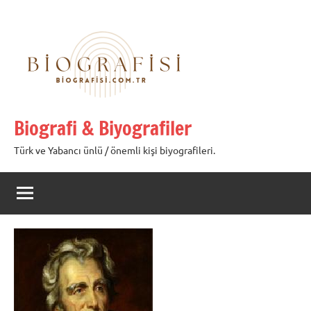
İçeriğe
geç
Biografi & Biyografiler
Türk ve Yabancı ünlü / önemli kişi biyografileri.