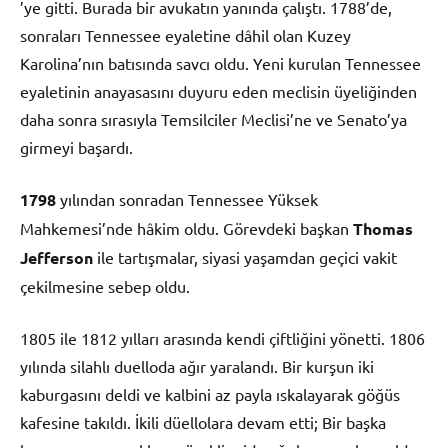
’ye gitti. Burada bir avukatın yanında çalıştı. 1788’de,
sonraları Tennessee eyaletine dâhil olan Kuzey
Karolina’nın batısında savcı oldu. Yeni kurulan Tennessee
eyaletinin anayasasını duyuru eden meclisin üyeliğinden
daha sonra sırasıyla Temsilciler Meclisi’ne ve Senato’ya
girmeyi başardı.
1798
yılından sonradan Tennessee Yüksek
Mahkemesi’nde hâkim oldu. Görevdeki başkan
Thomas
Jefferson
ile tartışmalar, siyasi yaşamdan geçici vakit
çekilmesine sebep oldu.
1805 ile 1812 yılları arasında kendi çiftliğini yönetti. 1806
yılında silahlı duelloda ağır yaralandı. Bir kurşun iki
kaburgasını deldi ve kalbini az payla ıskalayarak göğüs
kafesine takıldı. İkili düellolara devam etti; Bir başka