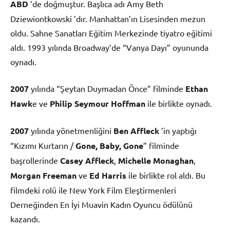
ABD
’de doğmuştur. Başlıca adı Amy Beth
Dziewiontkowski ’dır. Manhattan’ın Lisesinden mezun
oldu. Sahne Sanatları Eğitim Merkezinde tiyatro eğitimi
aldı. 1993 yılında Broadway’de “Vanya Dayı” oyununda
oynadı.
2007
yılında “Şeytan Duymadan Önce” filminde
Ethan
Hawk
e ve
Philip Seymour Hoffman
ile birlikte oynadı.
2007
yılında yönetmenliğini
Ben Affleck
’in yaptığı
“Kızımı Kurtarın /
Gone, Baby, Gone
” filminde
başrollerinde
Casey Affleck
,
Michelle Monaghan
,
Morgan Freeman
ve
Ed Harris
ile birlikte rol aldı. Bu
filmdeki rolü ile New York Film Eleştirmenleri
Derneğinden En İyi Muavin Kadın Oyuncu ödülünü
kazandı.