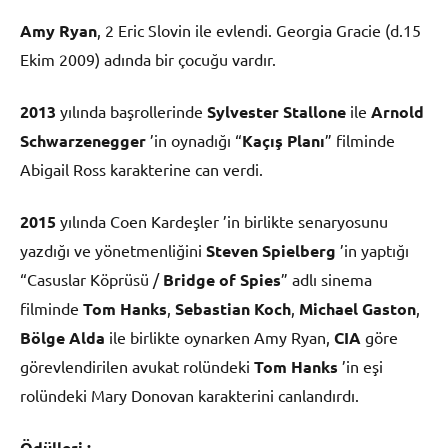
Amy Ryan
, 2 Eric Slovin ile evlendi. Georgia Gracie (d.15
Ekim 2009) adında bir çocuğu vardır.
2013
yılında başrollerinde
Sylvester Stallone
ile
Arnold
Schwarzenegger
’in oynadığı “
Kaçış Planı
” filminde
Abigail Ross karakterine can verdi.
2015
yılında Coen Kardeşler ’in birlikte senaryosunu
yazdığı ve yönetmenliğini
Steven Spielberg
’in yaptığı
“Casuslar Köprüsü /
Bridge of Spies
” adlı sinema
filminde
Tom Hanks
,
Sebastian Koch
,
Michael Gaston
,
Bölge Alda
ile birlikte oynarken Amy Ryan,
CIA
göre
görevlendirilen avukat rolündeki
Tom Hanks
’in eşi
rolündeki Mary Donovan karakterini canlandırdı.
Ödülleri :