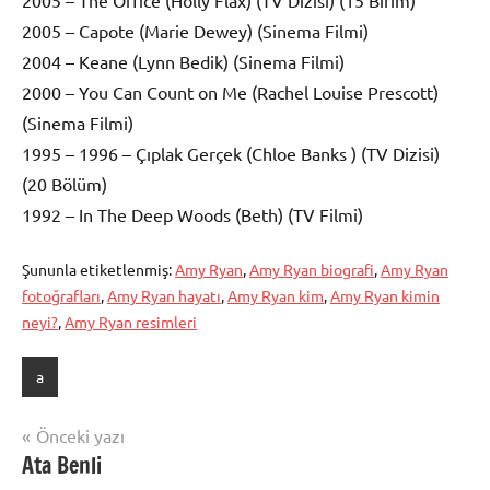
2005 – Capote (Marie Dewey) (Sinema Filmi)
2004 – Keane (Lynn Bedik) (Sinema Filmi)
2000 – You Can Count on Me (Rachel Louise Prescott)
(Sinema Filmi)
1995 – 1996 – Çıplak Gerçek (Chloe Banks ) (TV Dizisi)
(20 Bölüm)
1992 – In The Deep Woods (Beth) (TV Filmi)
Şununla etiketlenmiş:
Amy Ryan
,
Amy Ryan biografi
,
Amy Ryan
fotoğrafları
,
Amy Ryan hayatı
,
Amy Ryan kim
,
Amy Ryan kimin
neyi?
,
Amy Ryan resimleri
a
Yazı
Önceki yazı
Ata Benli
gezinmesi