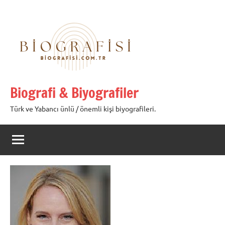
İçeriğe
geç
Biografi & Biyografiler
Türk ve Yabancı ünlü / önemli kişi biyografileri.