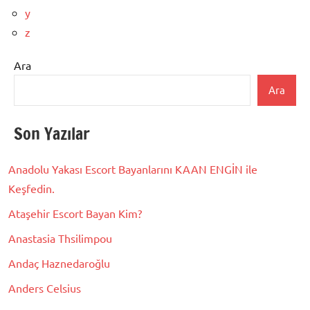
y
z
Ara
Ara
Son Yazılar
Anadolu Yakası Escort Bayanlarını KAAN ENGİN ile
Keşfedin.
Ataşehir Escort Bayan Kim?
Anastasia Thsilimpou
Andaç Haznedaroğlu
Anders Celsius