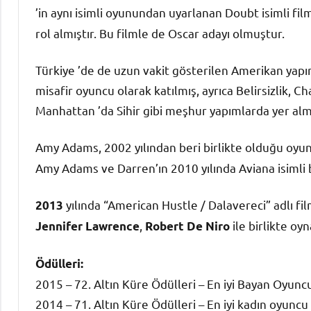
’in aynı isimli oyunundan uyarlanan Doubt isimli fi
rol almıştır. Bu filmle de Oscar adayı olmuştur.
Türkiye ’de de uzun vakit gösterilen Amerikan yapım
misafir oyuncu olarak katılmış, ayrıca Belirsizlik, Cha
Manhattan ’da Sihir gibi meşhur yapımlarda yer almı
Amy Adams, 2002 yılından beri birlikte olduğu oyu
Amy Adams ve Darren’ın 2010 yılında Aviana isimli bi
yılında “American Hustle / Dalavereci” adlı f
2013
,
ile birlikte oyn
Jennifer Lawrence
Robert De Niro
Ödülleri:
2015 – 72. Altın Küre Ödülleri – En iyi Bayan Oyun
2014 – 71. Altın Küre Ödülleri – En iyi kadın oyunc