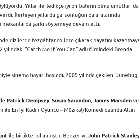
üyordu. Yıllar ilerledikçe iyi bir balerin olma umutları da
verdi. İlerleyen yıllarda garsonluğun da aralarında
tığı mekanlarda şarkı söylemeye devam etti.
rinde dizilerde tezgâhtar rollere çıkarak hayatını kazanmay
2 yılındaki “Catch Me İf You Can” adlı filmindeki Brenda
iyle sinema hayatı başladı. 2005 yılında çekilen “Junebug
nde
,
,
ve
Patrick Dempsey
Susan Sarandon
James Marsden
ilm ile En İyi Kadın Oyuncu – Müzikal/Komedi dalında Altın
ile birlikte rol almıştır. Benzer yıl
unt
John Patrick Stanle