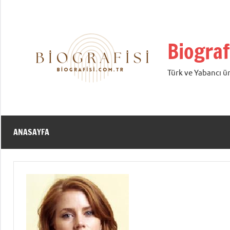
İçeriğe
geç
Biograf
Türk ve Yabancı ün
ANASAYFA