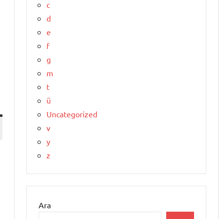
c
d
e
f
g
m
t
ü
Uncategorized
v
y
z
Ara