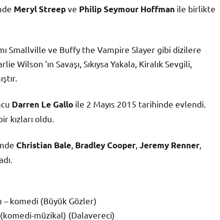
lmde
ve
ile birlikte
Meryl Streep
Philip Seymour Hoffman
ı Smallville ve Buffy the Vampire Slayer gibi dizilere
rlie Wilson ’ın Savaşı, Sıkıysa Yakala, Kiralık Sevgili,
ştır.
ncu
ile 2 Mayıs 2015 tarihinde evlendi.
Darren Le Gallo
r kızları oldu.
ilmde
,
,
,
Christian Bale
Bradley Cooper
Jeremy Renner
adı.
cu – komedi (Büyük Gözler)
u (komedi-müzikal) (Dalavereci)