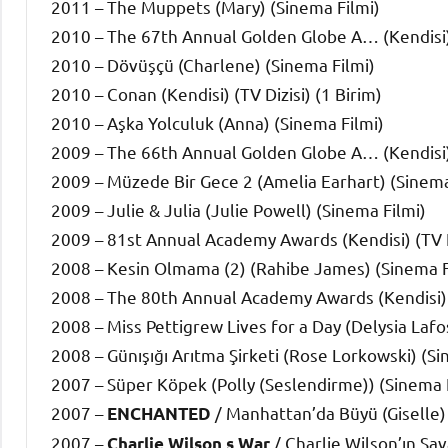
2011 – The Muppets (Mary) (Sinema Filmi)
2010 – The 67th Annual Golden Globe A… (Kendisi)
2010 – Dövüşçü (Charlene) (Sinema Filmi)
2010 – Conan (Kendisi) (TV Dizisi) (1 Birim)
2010 – Aşka Yolculuk (Anna) (Sinema Filmi)
2009 – The 66th Annual Golden Globe A… (Kendisi
2009 – Müzede Bir Gece 2 (Amelia Earhart) (Sinema
2009 – Julie & Julia (Julie Powell) (Sinema Filmi)
2009 – 81st Annual Academy Awards (Kendisi) (TV 
2008 – Kesin Olmama (2) (Rahibe James) (Sinema F
2008 – The 80th Annual Academy Awards (Kendisi) 
2008 – Miss Pettigrew Lives for a Day (Delysia Lafo
2008 – Günışığı Arıtma Şirketi (Rose Lorkowski) (Si
2007 – Süper Köpek (Polly (Seslendirme)) (Sinema 
2007 –
/ Manhattan’da Büyü (Giselle)
ENCHANTED
2007 –
/ Charlie Wilson’ın Sav
Charlie Wilson s War