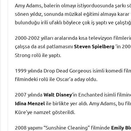
Amy Adams, balerin olmayı istiyorduosunda şarkı söyl
sönen yıldız, sonunda müzikal eğitimi almaya karar 
bulunduğu irili ufaklı böylece çok iş yaptı ve çalış
2000-2002 yılları aralarında kısa televizyon filmle
çalışsa da asıl patlamasını
’in 200
Steven Spielberg
Strong rolü ile yaptı.
1999 yılında Drop Dead Gorgeous isimli komedi film
filmindeki rolü ile Oscar’a aday oldu.
2007 yılında
‘in Enchanted isimli filmi
Walt Disney
ile birlikte yer aldı. Amy Adams, bu f
Idina Menzel
Küre’ye namzet gösterildi.
2008 yapımı “Sunshine Cleaning” filminde
Emily Bl