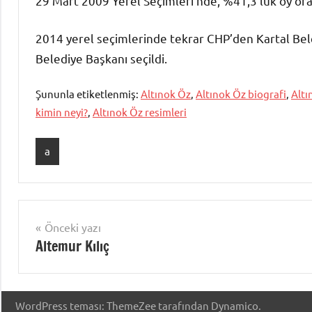
29 Mart 2009 Yerel Seçimleri’nde, %41,3’lük oy or
2014 yerel seçimlerinde tekrar CHP’den Kartal Bel
Belediye Başkanı seçildi.
Şununla etiketlenmiş:
Altınok Öz
,
Altınok Öz biografi
,
Altı
kimin neyi?
,
Altınok Öz resimleri
a
Yazı
Önceki yazı
Altemur Kılıç
gezinmesi
WordPress teması: ThemeZee tarafından Dynamico.