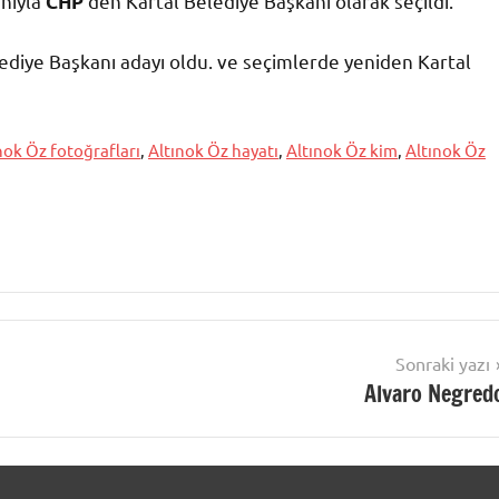
anıyla
‘den Kartal Belediye Başkanı olarak seçildi.
CHP
ediye Başkanı adayı oldu. ve seçimlerde yeniden Kartal
nok Öz fotoğrafları
,
Altınok Öz hayatı
,
Altınok Öz kim
,
Altınok Öz
Sonraki yazı
Alvaro Negred