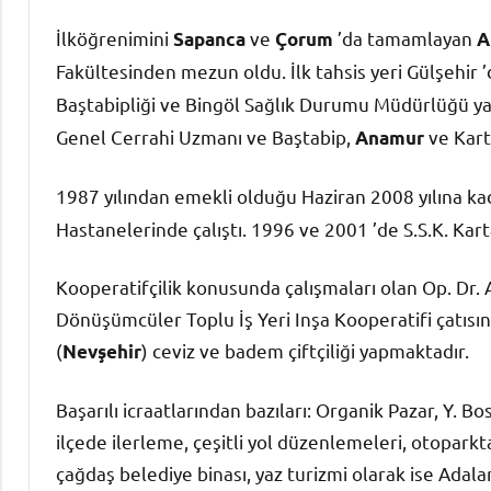
İlköğrenimini
ve
’da tamamlayan
Sapanca
Çorum
A
Fakültesinden mezun oldu. İlk tahsis yeri Gülşehir
Baştabipliği ve Bingöl Sağlık Durumu Müdürlüğü yap
Genel Cerrahi Uzmanı ve Baştabip,
ve Kart
Anamur
1987 yılından emekli olduğu Haziran 2008 yılına k
Hastanelerinde çalıştı. 1996 ve 2001 ’de S.S.K. Kar
Kooperatifçilik konusunda çalışmaları olan Op. Dr. 
Dönüşümcüler Toplu İş Yeri Inşa Kooperatifi çatısın
(
) ceviz ve badem çiftçiliği yapmaktadır.
Nevşehir
Başarılı icraatlarından bazıları: Organik Pazar, Y. B
ilçede ilerleme, çeşitli yol düzenlemeleri, otoparkta
çağdaş belediye binası, yaz turizmi olarak ise Adalar