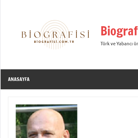
İçeriğe
geç
Biograf
Türk ve Yabancı ün
ANASAYFA