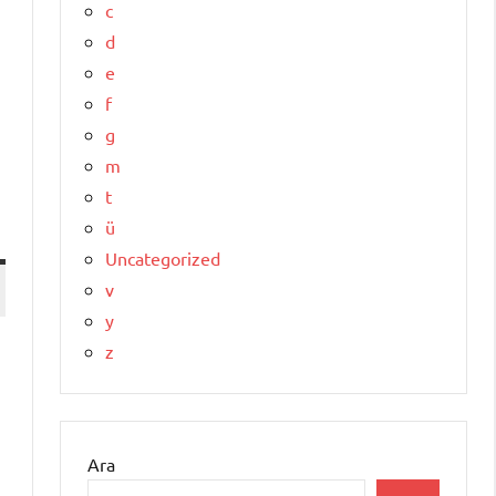
c
d
e
f
g
m
t
ü
Uncategorized
v
y
z
Ara