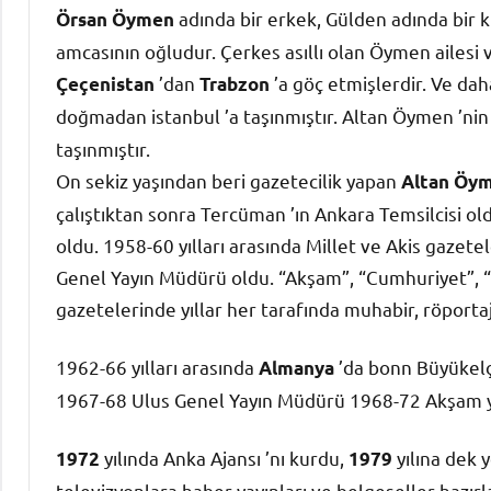
adında bir erkek, Gülden adında bir k
Örsan Öymen
amcasının oğludur. Çerkes asıllı olan Öymen ailesi
’dan
’a göç etmişlerdir. Ve da
Çeçenistan
Trabzon
doğmadan istanbul ’a taşınmıştır. Altan Öymen ’ni
taşınmıştır.
On sekiz yaşından beri gazetecilik yapan
Altan Öy
çalıştıktan sonra Tercüman ’ın Ankara Temsilcisi o
oldu. 1958-60 yılları arasında Millet ve Akis gazete
Genel Yayın Müdürü oldu. “Akşam”, “Cumhuriyet”, “
gazetelerinde yıllar her tarafında muhabir, röportajc
1962-66 yılları arasında
’da bonn Büyükelçi
Almanya
1967-68 Ulus Genel Yayın Müdürü 1968-72 Akşam y
yılında Anka Ajansı ’nı kurdu,
yılına dek y
1972
1979
televizyonlara haber yayınları ve belgeseller hazırl