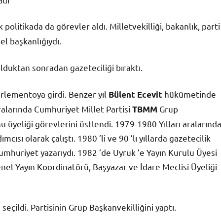
olitikada da görevler aldı. Milletvekilliği, bakanlık, parti
l başkanlığıydı.
lduktan sonradan gazeteciliği bıraktı.
arlementoya girdi. Benzer yıl
hükümetinde
Bülent Ecevit
ralarında Cumhuriyet Millet Partisi
Grup
TBMM
üyeliği görevlerini üstlendi. 1979-1980 Yılları aralarınd
ısı olarak çalıştı. 1980 ’li ve 90 ’lı yıllarda gazetecilik
huriyet yazarıydı. 1982 ’de Uyruk ’e Yayın Kurulu Üyesi
enel Yayın Koordinatörü, Başyazar ve İdare Meclisi Üyeliği
seçildi. Partisinin Grup Başkanvekilliğini yaptı.