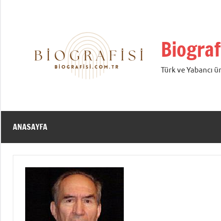
İçeriğe
geç
Biograf
Türk ve Yabancı ün
ANASAYFA