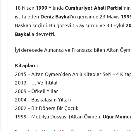
18 Nisan
Yılında
‘ni
1999
Cumhuriyet Ahali Partisi
istifa eden
‘ın gerisinde 23 Mayıs
Deniz Baykal
199
Başkan seçildi. Bu görevi 15 ay sürdü ve 30 Eylül
2
‘a devretti.
Baykal
İyi derecede Almanca ve Fransızca bilen Altan Öymen
Kitapları :
2015 – Altan Öymen’den Anılı Kitaplar Seti – 4 Kita
2013 – … Ve İhtilal
2009 – Öfkeli Yıllar
2004 – Başkalaşım Yılları
2002 – Bir Dönem Bir Çocuk
1999 – Mobilya Dosyası (Altan Öymen,
Uğur Mumc