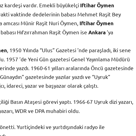
ız kardeşi vardır. Emekli büyükelçi
Iftihar Öymen
 vakti vaktinde dedelerinin babası Mehmet Raşit Bey
ha amcası Münir Raşit Nuri Öymen,
Iftihar Öymen
n babası Hıfzırrahman Raşit Öymen ise
’ya
Ankara
, 1950 Yılında “Ulus” Gazetesi ’nde paraşladı, iki sene
men
ldu. 1957 ’de Yeni Gün gazetesi Genel Yayınlama Müdürü
lerinde yazdı. 1960-61 yılları aralarında Öncü gazetesinde
Günaydın” gazetesinde yazılar yazdı ve “Uyruk”
ı, idareci, yazar ve başyazar olarak çalıştı.
liği Basın Ataşesi görevi yaptı. 1966-67 Uyruk dizi yazarı,
azarı, WDR ve DPA muhabiri oldu.
önetti. Yurtiçindeki ve yurtdışındaki radyo ile
adı