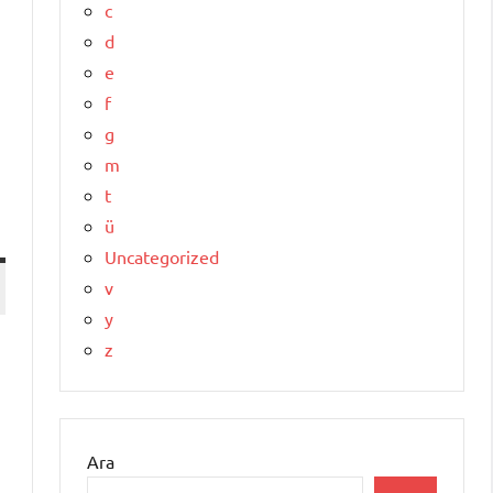
c
d
e
f
g
m
t
ü
Uncategorized
v
y
z
Ara