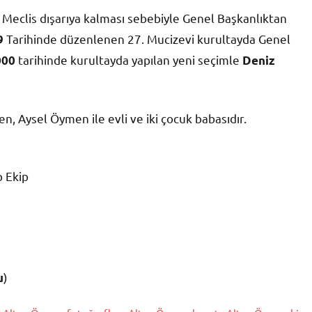
n Meclis dışarıya kalması sebebiyle Genel Başkanlıktan
Tarihinde düzenlenen 27. Mucizevi kurultayda Genel
9
tarihinde kurultayda yapılan yeni seçimle
000
Deniz
, Aysel Öymen ile evli ve iki çocuk babasıdır.
p Ekip
)
u