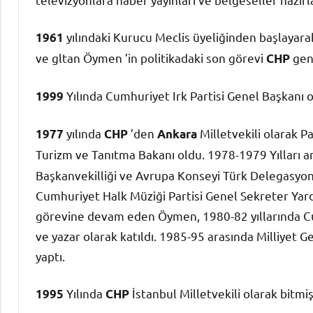
yılındaki Kurucu Meclis üyeliğinden başlayarak p
1961
ve gltan Öymen ’in politikadaki son görevi
gene
CHP
Yılında Cumhuriyet Irk Partisi Genel Başkanı o
1999
yılında
’den
Milletvekili olarak P
1977
CHP
Ankara
Turizm ve Tanıtma Bakanı oldu. 1978-1979 Yılları a
Başkanvekilliği ve Avrupa Konseyi Türk Delegasyonu 
Cumhuriyet Halk Müziği Partisi Genel Sekreter Yardımc
görevine devam eden Öymen, 1980-82 yıllarında Cum
ve yazar olarak katıldı. 1985-95 arasında Milliyet G
yaptı.
Yılında
İstanbul Milletvekili olarak bitmiş 
1995
CHP