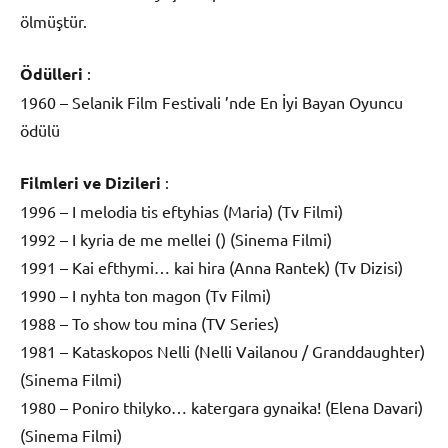
ölmüştür.
Ödülleri
:
1960 – Selanik Film Festivali ’nde En İyi Bayan Oyuncu
ödülü
Filmleri ve Dizileri
:
1996 – I melodia tis eftyhias (Maria) (Tv Filmi)
1992 – I kyria de me mellei () (Sinema Filmi)
1991 – Kai efthymi… kai hira (Anna Rantek) (Tv Dizisi)
1990 – I nyhta ton magon (Tv Filmi)
1988 – To show tou mina (TV Series)
1981 – Kataskopos Nelli (Nelli Vailanou / Granddaughter)
(Sinema Filmi)
1980 – Poniro thilyko… katergara gynaika! (Elena Davari)
(Sinema Filmi)