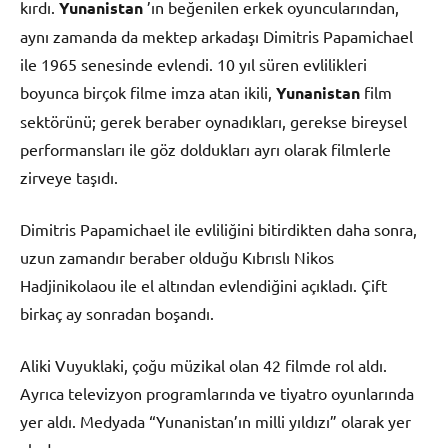
kırdı.
Yunanistan
’ın beğenilen erkek oyuncularından,
aynı zamanda da mektep arkadaşı Dimitris Papamichael
ile 1965 senesinde evlendi. 10 yıl süren evlilikleri
boyunca birçok filme imza atan ikili,
Yunanistan
film
sektörünü; gerek beraber oynadıkları, gerekse bireysel
performansları ile göz doldukları ayrı olarak filmlerle
zirveye taşıdı.
Dimitris Papamichael ile evliliğini bitirdikten daha sonra,
uzun zamandır beraber olduğu Kıbrıslı Nikos
Hadjinikolaou ile el altından evlendiğini açıkladı. Çift
birkaç ay sonradan boşandı.
Aliki Vuyuklaki, çoğu müzikal olan 42 filmde rol aldı.
Ayrıca televizyon programlarında ve tiyatro oyunlarında
yer aldı. Medyada “Yunanistan’ın milli yıldızı” olarak yer