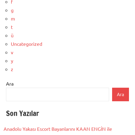
f
g
m
t
ü
Uncategorized
v
y
z
Ara
Ara
Son Yazılar
Anadolu Yakası Escort Bayanlarını KAAN ENGİN ile