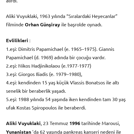
alırdı.
Aliki Vuyuklaki, 1963 yılında “Sıralardaki Heyecanlar”
filminde
Orhan Günşiray
ile başrolde oynadı.
Evlilikleri
:
1.eşi: Dimitris Papamichael (e. 1965–1975). Giannis
Papamichael (d. 1969) adında bir çocuğu vardır.
2.eşi: Nikos Hadjinikolaou (e.1977-1977)
3.eşi: Giorgos Iliadis (e. 1979–1980),
4.eşi: kendinden 15 yaş küçük Vlassis Bonatsos ile altı
senelik bir beraberlik yaşadı.
5.eşi: 1988 yılında 54 yaşında iken kendinden tam 30 yaş
ufak Kostas Spiropoulos ile beraberdi.
Aliki Vuyuklaki
, 23 Temmuz
1996
tarihinde Marousi,
Yunanistan
’da 62 yaşında pankreas kanseri nedeni ile