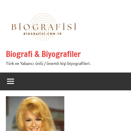
İçeriğe
geç
Biografi & Biyografiler
Türk ve Yabancı ünlü / önemli kişi biyografileri.