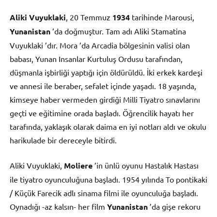
Aliki Vuyuklaki
, 20 Temmuz
1934
tarihinde Marousi,
Yunanistan
’da doğmuştur. Tam adı Aliki Stamatina
Vuyuklaki ’dır. Mora ’da Arcadia bölgesinin valisi olan
babası, Yunan Insanlar Kurtuluş Ordusu tarafından,
düşmanla işbirliği yaptığı için öldürüldü. İki erkek kardeşi
ve annesi ile beraber, sefalet içinde yaşadı. 18 yaşında,
kimseye haber vermeden girdiği Milli Tiyatro sınavlarını
geçti ve eğitimine orada başladı. Öğrencilik hayatı her
tarafında, yaklaşık olarak daima en iyi notları aldı ve okulu
harikulade bir dereceyle bitirdi.
Aliki Vuyuklaki,
Moliere
’in ünlü oyunu Hastalık Hastası
ile tiyatro oyunculuğuna başladı. 1954 yılında To pontikaki
/ Küçük Farecik adlı sinama filmi ile oyunculuğa başladı.
Oynadığı -az kalsın- her film
Yunanistan
’da gişe rekoru