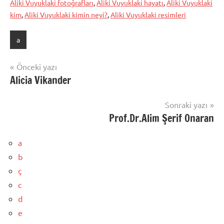
Aliki Vuyuklaki fotoğrafları
,
Aliki Vuyuklaki hayatı
,
Aliki Vuyuklaki
kim
,
Aliki Vuyuklaki kimin neyi?
,
Aliki Vuyuklaki resimleri
a
Yazı
Önceki yazı
Alicia Vikander
gezinmesi
Sonraki yazı
Prof.Dr.Alim Şerif Onaran
a
b
ç
c
d
e