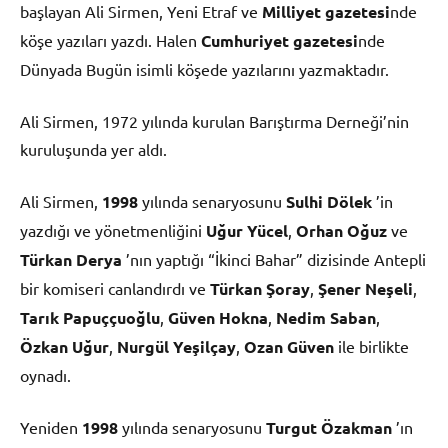
başlayan Ali Sirmen, Yeni Etraf ve
Milliyet gazetesi
nde
köşe yazıları yazdı. Halen
Cumhuriyet gazetesi
nde
Dünyada Bugün isimli köşede yazılarını yazmaktadır.
Ali Sirmen, 1972 yılında kurulan Barıştırma Derneği’nin
kuruluşunda yer aldı.
Ali Sirmen,
1998
yılında senaryosunu
Sulhi Dölek
’in
yazdığı ve yönetmenliğini
Uğur Yücel
,
Orhan Oğuz
ve
Türkan Derya
’nın yaptığı “İkinci Bahar” dizisinde Antepli
bir komiseri canlandırdı ve
Türkan Şoray
,
Şener Neşeli
,
Tarık Papuççuoğlu
,
Güven Hokna
,
Nedim Saban
,
Özkan Uğur
,
Nurgül Yeşilçay
,
Ozan Güven
ile birlikte
oynadı.
Yeniden
1998
yılında senaryosunu
Turgut Özakman
’ın