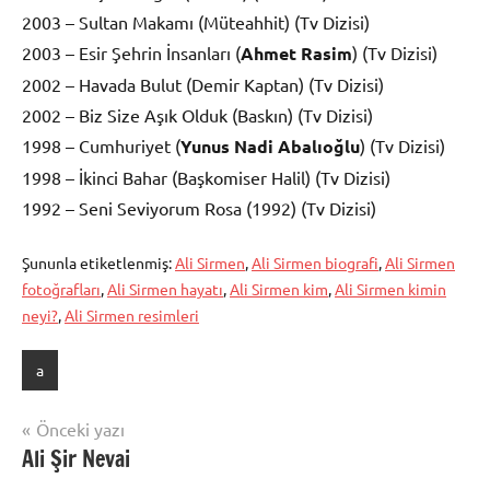
2003 – Sultan Makamı (Müteahhit) (Tv Dizisi)
2003 – Esir Şehrin İnsanları (
Ahmet Rasim
) (Tv Dizisi)
2002 – Havada Bulut (Demir Kaptan) (Tv Dizisi)
2002 – Biz Size Aşık Olduk (Baskın) (Tv Dizisi)
1998 – Cumhuriyet (
Yunus Nadi Abalıoğlu
) (Tv Dizisi)
1998 – İkinci Bahar (Başkomiser Halil) (Tv Dizisi)
1992 – Seni Seviyorum Rosa (1992) (Tv Dizisi)
Şununla etiketlenmiş:
Ali Sirmen
,
Ali Sirmen biografi
,
Ali Sirmen
fotoğrafları
,
Ali Sirmen hayatı
,
Ali Sirmen kim
,
Ali Sirmen kimin
neyi?
,
Ali Sirmen resimleri
a
Yazı
Önceki yazı
Ali Şir Nevai
gezinmesi