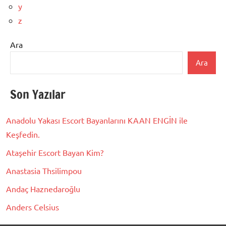
y
z
Ara
Ara
Son Yazılar
Anadolu Yakası Escort Bayanlarını KAAN ENGİN ile
Keşfedin.
Ataşehir Escort Bayan Kim?
Anastasia Thsilimpou
Andaç Haznedaroğlu
Anders Celsius