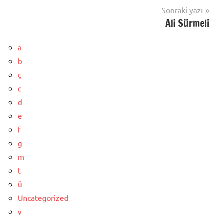
Sonraki yazı
Ali Sürmeli
a
b
ç
c
d
e
f
g
m
t
ü
Uncategorized
v