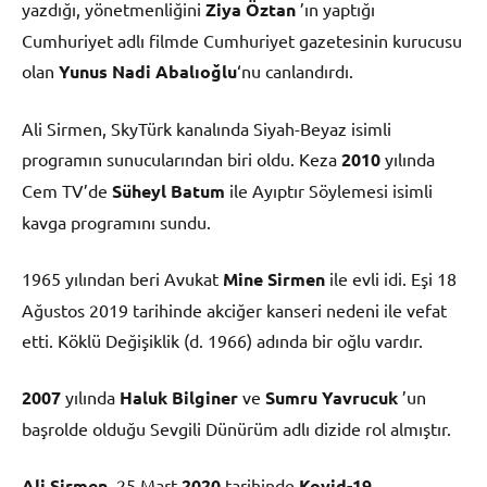
yazdığı, yönetmenliğini
Ziya Öztan
’ın yaptığı
Cumhuriyet adlı filmde Cumhuriyet gazetesinin kurucusu
olan
Yunus Nadi Abalıoğlu
‘nu canlandırdı.
Ali Sirmen, SkyTürk kanalında Siyah-Beyaz isimli
programın sunucularından biri oldu. Keza
2010
yılında
Cem TV’de
Süheyl Batum
ile Ayıptır Söylemesi isimli
kavga programını sundu.
1965 yılından beri Avukat
Mine Sirmen
ile evli idi. Eşi 18
Ağustos 2019 tarihinde akciğer kanseri nedeni ile vefat
etti. Köklü Değişiklik (d. 1966) adında bir oğlu vardır.
2007
yılında
Haluk Bilginer
ve
Sumru Yavrucuk
’un
başrolde olduğu Sevgili Dünürüm adlı dizide rol almıştır.
Ali Sirmen
, 25 Mart
2020
tarihinde
Kovid-19