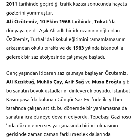
2011
tarihinde geçirdiği trafik kazası sonucunda hayata
gözlerini yummuştur.
Ali Özütemiz
,
10 Ekim
1968
tarihinde,
Tokat
’da
dünyaya geldi. Aşık Ali adlı bir irk ozanının oğlu olan
Özütemiz, Turhal ’da ilkokul eğitimini tamamlamasının
arkasından okulu bıraktı ve de
1983
yılında istanbul ’a
gelerek bir saz atölyesinde çalışmaya başladı.
Genç yaşından itibaren saz çalmaya başlayan Özütemiz,
Ali Kızıktuğ
,
Muhlis Çay
,
Arif Sağ
ve
Musa Eroğlu
gibi
bu sanatın büyük üstadlarını dinleyerek büyüdü. İstanbul
Kasımpaşa ’da bulunan Güngör Saz Evi ’nde iki yıl her
tarafında çalışan artist, bu dönemde bir yanlamasına da
sanatını icra etmeye devam ediyordu. Tepebaşı Gazinosu
’nda düzenlenen ses yarışmasında birinci olmasının
gerisinde zaman zaman farklı meslek dallarında