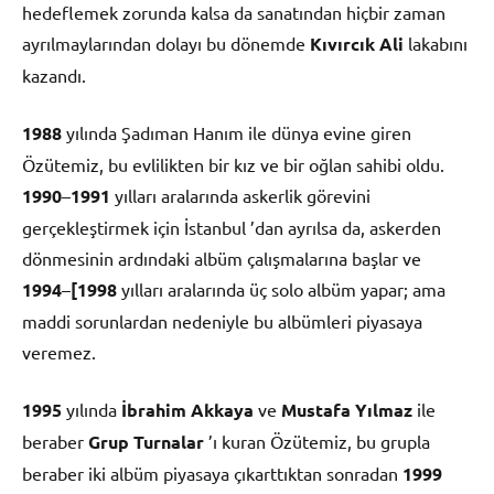
hedeflemek zorunda kalsa da sanatından hiçbir zaman
ayrılmaylarından dolayı bu dönemde
Kıvırcık Ali
lakabını
kazandı.
1988
yılında Şadıman Hanım ile dünya evine giren
Özütemiz, bu evlilikten bir kız ve bir oğlan sahibi oldu.
1990
–
1991
yılları aralarında askerlik görevini
gerçekleştirmek için İstanbul ’dan ayrılsa da, askerden
dönmesinin ardındaki albüm çalışmalarına başlar ve
1994
–
[1998
yılları aralarında üç solo albüm yapar; ama
maddi sorunlardan nedeniyle bu albümleri piyasaya
veremez.
1995
yılında
İbrahim Akkaya
ve
Mustafa Yılmaz
ile
beraber
Grup Turnalar
’ı kuran Özütemiz, bu grupla
beraber iki albüm piyasaya çıkarttıktan sonradan
1999