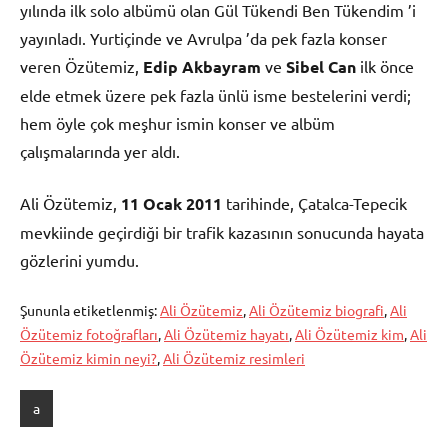
yılında ilk solo albümü olan Gül Tükendi Ben Tükendim ’i
yayınladı. Yurtiçinde ve Avrulpa ’da pek fazla konser
veren Özütemiz,
Edip Akbayram
ve
Sibel Can
ilk önce
elde etmek üzere pek fazla ünlü isme bestelerini verdi;
hem öyle çok meşhur ismin konser ve albüm
çalışmalarında yer aldı.
Ali Özütemiz,
11 Ocak
2011
tarihinde, Çatalca-Tepecik
mevkiinde geçirdiği bir trafik kazasının sonucunda hayata
gözlerini yumdu.
Şununla etiketlenmiş:
Ali Özütemiz
,
Ali Özütemiz biografi
,
Ali
Özütemiz fotoğrafları
,
Ali Özütemiz hayatı
,
Ali Özütemiz kim
,
Ali
Özütemiz kimin neyi?
,
Ali Özütemiz resimleri
a