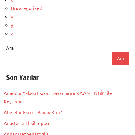
Uncategorized
v
y
z
Ara
Ara
Son Yazılar
Anadolu Yakası Escort Bayanlarını KAAN ENGİN ile
Keşfedin.
Ataşehir Escort Bayan Kim?
Anastasia Thsilimpou
Andaç Haznedaroğlu