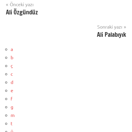
Yazı
Önceki yazı
Ali Özgündüz
gezinmesi
Sonraki yazı
Ali Palabıyık
a
b
ç
c
d
e
f
g
m
t
ü