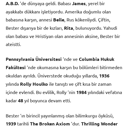
A.B.D.
’de dünyaya geldi. Babası
James
, yerel bir
ayakkabı dükkanı işletiyordu. Amerika doğumlu olan
babasına karşın, annesi
Belle
, Rus kökenliydi. Çiftin,
Bester dışarıya bir de kızları,
Rita
, bulunuyordu. Yahudi
olan babası ve Hristiyan olan annesinin aksine, Bester bir
ateistti.
Pennsylvania Üniversitesi
’nde ve
Columbia Hukuk
Fakültesi
’nde okumasına karşın bu bölümleri bitirmeden
okuldan ayrıldı. Üniverstede okuduğu yıllarda,
1936
yılında
Rolly Houlko
ile tanıştı ve çift kısa bir zaman
içinde evlendi. Bu evlilik, Rolly ’nin
1984
yılındaki vefatına
kadar
48
yıl boyunca devam etti.
Bester ’ın birincil yayınlanmış olan bilimkurgu öyküsü,
1939
tarihli
The Broken Axiom
’dur.
Thrilling Wonder