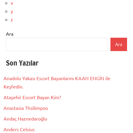
v
y
z
Ara
Ara
Son Yazılar
Anadolu Yakası Escort Bayanlarını KAAN ENGİN ile
Keşfedin.
Ataşehir Escort Bayan Kim?
Anastasia Thsilimpou
Andaç Haznedaroğlu
Anders Celsius