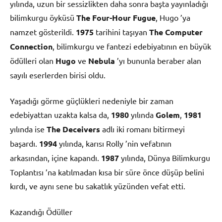
yılında, uzun bir sessizlikten daha sonra başta yayınladığı
bilimkurgu öyküsü
The Four-Hour Fugue
, Hugo ’ya
namzet gösterildi.
1975
tarihini taşıyan
The Computer
Connection
, bilimkurgu ve fantezi edebiyatının en büyük
ödülleri olan
Hugo
ve
Nebula
’yı bununla beraber alan
sayılı eserlerden birisi oldu.
Yaşadığı görme güçlükleri nedeniyle bir zaman
edebiyattan uzakta kalsa da,
1980
yılında
Golem
,
1981
yılında ise
The Deceivers
adlı iki romanı bitirmeyi
başardı.
1994
yılında, karısı Rolly ’nin vefatının
arkasından, içine kapandı.
1987
yılında, Dünya Bilimkurgu
Toplantısı ’na katılmadan kısa bir süre önce düşüp belini
kırdı, ve aynı sene bu sakatlık yüzünden vefat etti.
Kazandığı Ödüller