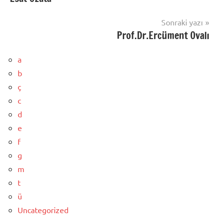
gezinmesi
Sonraki yazı
Prof.Dr.Ercüment Ovalı
a
b
ç
c
d
e
f
g
m
t
ü
Uncategorized