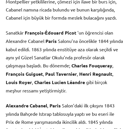
Montpellier yetkililerine, çömezi için ilave bir burs için,
Cabanel namına ricada bulundu ve bunun karşılığında,
Cabanel için büyük bir formda meslek bulacağını yazdı.
Sanatkâr
François-Édouard Picot
’un öğrencisi olan
Alexandre Cabanel
Paris
Salonu’na öncelikle 1844 yılında
kabul edildi. 1863 yılında enstitüye aza olarak seçildi ve
aynı yıl Güzel Sanatlar Okulu’nda profesör olarak
çalışmaya başladı. Bu dönemde;
Charles Fouqueray
,
François Guiguet
,
Paul Tavernier
,
Henri Regnault
,
Louis Royer
,
Charles Lucien Léandre
gibi birçok
meşhur ressamı yetiştirmiştir.
Alexandre Cabanel
,
Paris
Salon’daki ilk çıkışını 1843
yılında Bahçede Istırap tablosuyla yaptı ve bu eseri ile
Prix de Rome yarışmasında ikincilik aldı. 1845 yılında