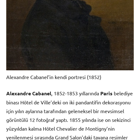
Alexandre Cabanel’in kendi portresi (1852)
Alexandre Cabanel
, 1852-1853 yıllarında
Paris
belediye
binası Hôtel de Ville’deki on iki pandantifin dekorasyonu
için yılın aylarına tarafından geleneksel bir mevsimsel
görüntülü 12 fotoğraf yaptı. 1855 yılında ise on sekizinci
yüzyıldan kalma Hôtel Chevalier de Montigny’nin
yenilenmesi sırasında Grand Salon’daki tavana resimler