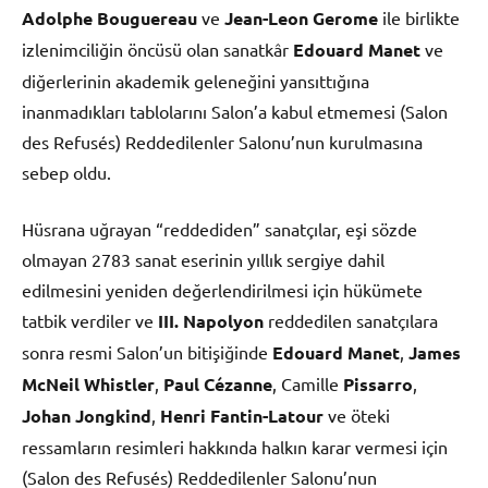
Adolphe Bouguereau
ve
Jean-Leon Gerome
ile birlikte
izlenimciliğin öncüsü olan sanatkâr
Edouard Manet
ve
diğerlerinin akademik geleneğini yansıttığına
inanmadıkları tablolarını Salon’a kabul etmemesi (Salon
des Refusés) Reddedilenler Salonu’nun kurulmasına
sebep oldu.
Hüsrana uğrayan “reddediden” sanatçılar, eşi sözde
olmayan 2783 sanat eserinin yıllık sergiye dahil
edilmesini yeniden değerlendirilmesi için hükümete
tatbik verdiler ve
III. Napolyon
reddedilen sanatçılara
sonra resmi Salon’un bitişiğinde
Edouard Manet
,
James
McNeil Whistler
,
Paul Cézanne
, Camille
Pissarro
,
Johan Jongkind
,
Henri Fantin-Latour
ve öteki
ressamların resimleri hakkında halkın karar vermesi için
(Salon des Refusés) Reddedilenler Salonu’nun