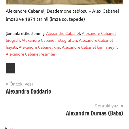
Alexandre Cabanel, Desdemone tablosu – Alex Cabanel
imzalı ve 1871 tarihli (imza sol tepede)
Şununla etiketlenmiş:
Alexandre Cabanel
,
Alexandre Cabanel
biografi
,
Alexandre Cabanel fotoğrafları
,
Alexandre Cabanel
hayatı
,
Alexandre Cabanel kim
,
Alexandre Cabanel kimin neyi?
,
Alexandre Cabanel resimleri
a
Yazı
Önceki yazı
Alexandra Daddario
gezinmesi
Sonraki yazı
Alexandre Dumas (Baba)
a