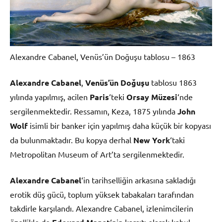
Alexandre Cabanel, Venüs’ün Doğuşu tablosu – 1863
Alexandre Cabanel
,
Venüs’ün Doğuşu
tablosu 1863
yılında yapılmış, acilen
Paris
‘teki
Orsay Müzesi
‘nde
sergilenmektedir. Ressamın, Keza, 1875 yılında
John
Wolf
isimli bir banker için yapılmış daha küçük bir kopyası
da bulunmaktadır. Bu kopya derhal
New York
‘taki
Metropolitan Museum of Art’ta sergilenmektedir.
Alexandre Cabanel
‘in tarihselliğin arkasına sakladığı
erotik düş gücü, toplum yüksek tabakaları tarafından
takdirle karşılandı. Alexandre Cabanel, izlenimcilerin
özellikle de
‘nin karşıtı olarak kabul