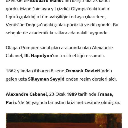
Edouard Manet
gördü. Manet’nin aynı yıl çizdiği Olympia’daki kadın
figürü çıplaklığın tüm vahşiliğini ortaya çıkarırken,
Venüs’ün Doğuşu’ndaki çıplak pürüzsü ve düzgündü. Bu
sebeple de akademik kurallara adamakıllı uygundu.
Olağan Pompier sanatçıları aralarında olan Alexandre
Cabanel,
III. Napolyon
‘un tercih ettiği ressamdır.
1862 yılından itibaren 8 sene
Osmanlı Devleti
‘nden
gelen usta
Süleyman Seyyid
ondan resim dersleri aldı.
Alexandre Cabanel
, 23 Ocak
1889
tarihinde
Fransa
,
Paris
’de 66 yaşında bir astım krizi neticesinde ölmüştür.