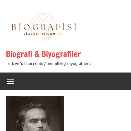
İçeriğe
geç
Biografi & Biyografiler
Türk ve Yabancı ünlü / önemli kişi biyografileri.