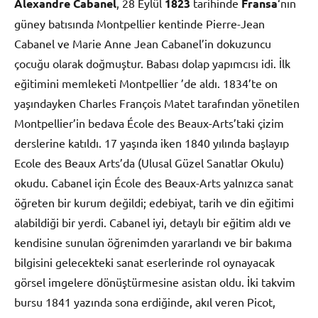
Alexandre Cabanel
, 28 Eylül
1823
tarihinde
Fransa
‘nın
güney batısında Montpellier kentinde Pierre-Jean
Cabanel ve Marie Anne Jean Cabanel’in dokuzuncu
çocuğu olarak doğmuştur. Babası dolap yapımcısı idi. İlk
eğitimini memleketi Montpellier ’de aldı. 1834’te on
yaşındayken Charles François Matet tarafından yönetilen
Montpellier’in bedava École des Beaux-Arts’taki çizim
derslerine katıldı. 17 yaşında iken 1840 yılında başlayıp
Ecole des Beaux Arts’da (Ulusal Güzel Sanatlar Okulu)
okudu. Cabanel için École des Beaux-Arts yalnızca sanat
öğreten bir kurum değildi; edebiyat, tarih ve din eğitimi
alabildiği bir yerdi. Cabanel iyi, detaylı bir eğitim aldı ve
kendisine sunulan öğrenimden yararlandı ve bir bakıma
bilgisini gelecekteki sanat eserlerinde rol oynayacak
görsel imgelere dönüştürmesine asistan oldu. İki takvim
bursu 1841 yazında sona erdiğinde, akıl veren Picot,