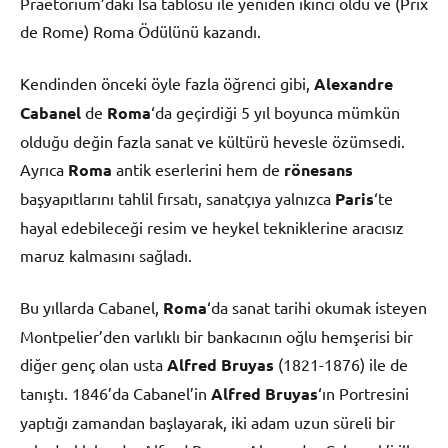
Praetorium’daki İsa tablosu ile yeniden ikinci oldu ve (Prix
de Rome) Roma Ödülünü kazandı.
Kendinden önceki öyle fazla öğrenci gibi,
Alexandre
Cabanel
de
Roma
‘da geçirdiği 5 yıl boyunca mümkün
olduğu değin fazla sanat ve kültürü hevesle özümsedi.
Ayrıca
Roma
antik eserlerini hem de
rönesans
başyapıtlarını tahlil fırsatı, sanatçıya yalnızca
Paris
‘te
hayal edebileceği resim ve heykel tekniklerine aracısız
maruz kalmasını sağladı.
Bu yıllarda Cabanel,
Roma
‘da sanat tarihi okumak isteyen
Montpelier’den varlıklı bir bankacının oğlu hemşerisi bir
diğer genç olan usta
Alfred Bruyas
(1821-1876) ile de
tanıştı. 1846’da Cabanel’in
Alfred Bruyas
‘ın Portresini
yaptığı zamandan başlayarak, iki adam uzun süreli bir