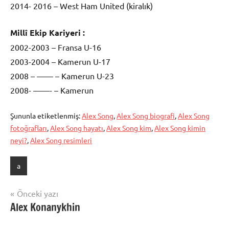
2014- 2016 – West Ham United (kiralık)
Millî Ekip Kariyeri :
2002-2003 – Fransa U-16
2003-2004 – Kamerun U-17
2008 – —— – Kamerun U-23
2008- ——- – Kamerun
Şununla etiketlenmiş:
Alex Song
,
Alex Song biografi
,
Alex Song
fotoğrafları
,
Alex Song hayatı
,
Alex Song kim
,
Alex Song kimin
neyi?
,
Alex Song resimleri
a
Yazı
Önceki yazı
Alex Konanykhin
gezinmesi