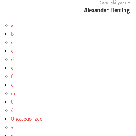
Sonraki yazı
Alexander Fleming
a
b
c
ç
d
e
f
g
m
t
ü
Uncategorized
v
y