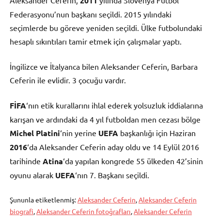
2011
Federasyonu’nun başkanı seçildi. 2015 yılındaki
seçimlerde bu göreve yeniden seçildi. Ülke futbolundaki
hesaplı sıkıntıları tamir etmek için çalışmalar yaptı.
İngilizce ve İtalyanca bilen Aleksander Ceferin, Barbara
Ceferin ile evlidir. 3 çocuğu vardır.
FİFA
‘nın etik kurallarını ihlal ederek yolsuzluk iddialarına
karışan ve ardındaki da 4 yıl futboldan men cezası bölge
Michel Platini
‘nin yerine
UEFA
başkanlığı için Haziran
2016
‘da Aleksander Ceferin aday oldu ve 14 Eylül 2016
tarihinde
Atina
‘da yapılan kongrede 55 ülkeden 42’sinin
oyunu alarak
UEFA
‘nın 7. Başkanı seçildi.
Şununla etiketlenmiş:
Aleksander Ceferin
,
Aleksander Ceferin
biografi
,
Aleksander Ceferin fotoğrafları
,
Aleksander Ceferin