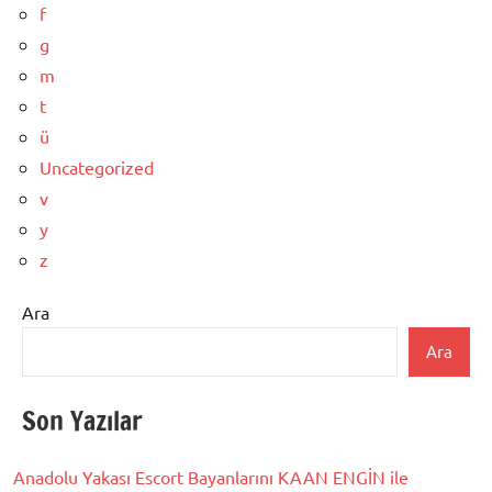
f
g
m
t
ü
Uncategorized
v
y
z
Ara
Ara
Son Yazılar
Anadolu Yakası Escort Bayanlarını KAAN ENGİN ile