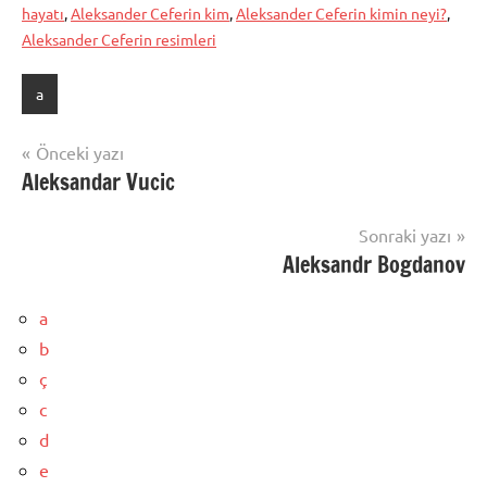
hayatı
,
Aleksander Ceferin kim
,
Aleksander Ceferin kimin neyi?
,
Aleksander Ceferin resimleri
a
Yazı
Önceki yazı
Aleksandar Vucic
gezinmesi
Sonraki yazı
Aleksandr Bogdanov
a
b
ç
c
d
e