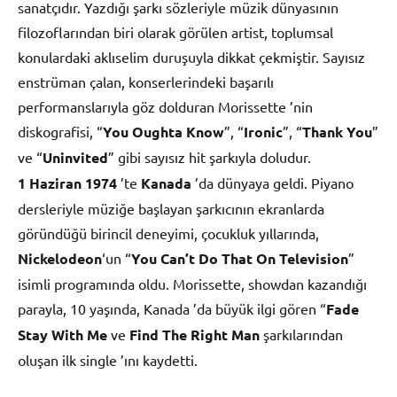
sanatçıdır. Yazdığı şarkı sözleriyle müzik dünyasının
filozoflarından biri olarak görülen artist, toplumsal
konulardaki aklıselim duruşuyla dikkat çekmiştir. Sayısız
enstrüman çalan, konserlerindeki başarılı
performanslarıyla göz dolduran Morissette ’nin
diskografisi, “
You Oughta Know
”, “
Ironic
”, “
Thank You
”
ve “
Uninvited
” gibi sayısız hit şarkıyla doludur.
1 Haziran
1974
’te
Kanada
’da dünyaya geldi. Piyano
dersleriyle müziğe başlayan şarkıcının ekranlarda
göründüğü birincil deneyimi, çocukluk yıllarında,
Nickelodeon
‘un “
You Can’t Do That On Television
”
isimli programında oldu. Morissette, showdan kazandığı
parayla, 10 yaşında, Kanada ’da büyük ilgi gören “
Fade
Stay With Me
ve
Find The Right Man
şarkılarından
oluşan ilk single ’ını kaydetti.