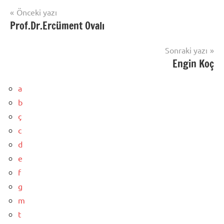
Yazı
Önceki yazı
Prof.Dr.Ercüment Ovalı
gezinmesi
Sonraki yazı
Engin Koç
a
b
ç
c
d
e
f
g
m
t