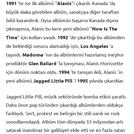
1991
’te ise ilk albümü “
Alanis
”i çıkardı. Kanada ’da
büyük alaka görebilen albüm, sanatçıya diğer taraftan
ödül kazandırdı. Oysa albümün başarısı Kanada dışına
çıkmayınca, Alanis bu kere yeni albümü “
Now Is The
Time
” için kolları sıvadı.
1992
’de çıkarttığı bu albümden
de beklediği sonucu alamadığı için,
Los Angeles
’a
taşındı.
Madonna
’nın da albümlerini hazırlamış meşhur
prodüktör
Glen Ballard
’la tanışması, Alanis Morissette
için dönüm noktası oldu.
1994
’te tanışan ikili, Alanis ’in
yeni albümü
Jagged Little Pill
’i
1995
yılında çıkardılar.
Jagged Little Pill, müzik sektöründe bomba etkisi yarattı.
Daha önce pop türünden çıkardığı albümlerden oldukça
farklıydı. Sert, protest ve belirgin bir stili vardı ve rock
soundlarındaydı. Albüm tüm dünyada 33 milyondan artı
satarak inanılmaz bir galibiyet elde etti ve en fazla satan