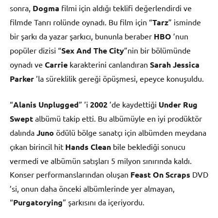
sonra,
Dogma
filmi için aldığı teklifi değerlendirdi ve
filmde Tanrı rolünde oynadı. Bu film için “
Tarz
” isminde
bir şarkı da yazar şarkıcı, bununla beraber
HBO
’nun
popüler dizisi “
Sex And The City
”nin bir bölümünde
oynadı ve
Carrie
karakterini canlandıran
Sarah Jessica
Parker
’la süreklilik gereği öpüşmesi, epeyce konuşuldu.
“
Alanis Unplugged
” ’i
2002
’de kaydettiği
Under Rug
Swept
albümü takip etti. Bu albümüyle en iyi prodüktör
dalında
Juno
ödülü bölge sanatçı için albümden meydana
çıkan birincil hit
Hands Clean
bile beklediği sonucu
vermedi ve albümün satışları 5 milyon sınırında kaldı.
Konser performanslarından oluşan
Feast On Scraps
DVD
’si, onun daha önceki albümlerinde yer almayan,
“
Purgatorying
” şarkısını da içeriyordu.