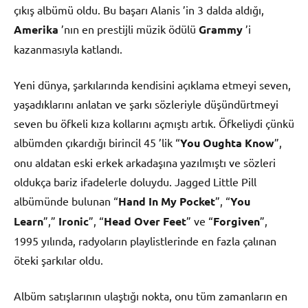
çıkış albümü oldu. Bu başarı Alanis ’in 3 dalda aldığı,
Amerika
’nın en prestijli müzik ödülü
Grammy
’i
kazanmasıyla katlandı.
Yeni dünya, şarkılarında kendisini açıklama etmeyi seven,
yaşadıklarını anlatan ve şarkı sözleriyle düşündürtmeyi
seven bu öfkeli kıza kollarını açmıştı artık. Öfkeliydi çünkü
albümden çıkardığı birincil 45 ’lik “
You Oughta Know
”,
onu aldatan eski erkek arkadaşına yazılmıştı ve sözleri
oldukça bariz ifadelerle doluydu. Jagged Little Pill
albümünde bulunan “
Hand In My Pocket
”, “
You
Learn
”,”
Ironic
”, “
Head Over Feet
” ve “
Forgiven
”,
1995 yılında, radyoların playlistlerinde en fazla çalınan
öteki şarkılar oldu.
Albüm satışlarının ulaştığı nokta, onu tüm zamanların en