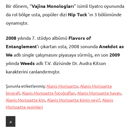
Bir dönem, “
Vajina Monologları
” isimli tiyatro oyununda
da rol bölge usta, popüler dizi
Nip Tuck
’ın 3 bölümünde
oynamıştır.
2008
yılında 7. stüdyo albümü
Flavors of
Entanglement
‘ı çıkartan usta, 2008 sonunda
Anekdot as
We
adlı single çalışmasını piyasaya sürmüş, en son
2009
yılında
Weeds
adlı T.V. dizisinde Dr. Audra Kitson
karakterini canlandırmıştır.
Şununla etiketlenmiş:
Alanis Morissette
,
Alanis Morissette
biografi
,
Alanis Morissette fotoğrafları
,
Alanis Morissette hayatı
,
Alanis Morissette kim
,
Alanis Morissette kimin neyi?
,
Alanis
Morissette resimleri
a