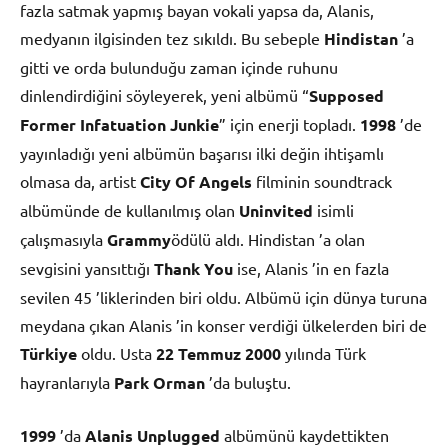
fazla satmak yapmış bayan vokali yapsa da, Alanis,
medyanın ilgisinden tez sıkıldı. Bu sebeple
Hindistan
’a
gitti ve orda bulunduğu zaman içinde ruhunu
dinlendirdiğini söyleyerek, yeni albümü “
Supposed
Former Infatuation Junkie
” için enerji topladı.
1998
’de
yayınladığı yeni albümün başarısı ilki değin ihtişamlı
olmasa da, artist
City Of Angels
filminin soundtrack
albümünde de kullanılmış olan
Uninvited
isimli
çalışmasıyla
Grammy
ödülü aldı. Hindistan ’a olan
sevgisini yansıttığı
Thank You
ise, Alanis ’in en fazla
sevilen 45 ’liklerinden biri oldu. Albümü için dünya turuna
meydana çıkan Alanis ’in konser verdiği ülkelerden biri de
Türkiye
oldu. Usta
22 Temmuz
2000
yılında Türk
hayranlarıyla
Park Orman
’da buluştu.
1999
’da
Alanis Unplugged
albümünü kaydettikten