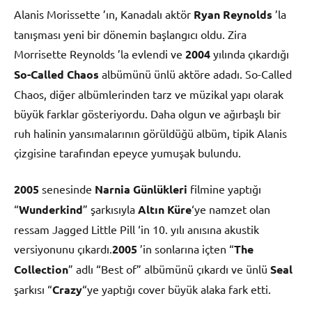
Alanis Morissette ’ın, Kanadalı aktör
Ryan Reynolds
’la
tanışması yeni bir dönemin başlangıcı oldu. Zira
Morrisette Reynolds ’la evlendi ve
2004
yılında çıkardığı
So-Called Chaos
albümünü ünlü aktöre adadı. So-Called
Chaos, diğer albümlerinden tarz ve müzikal yapı olarak
büyük farklar gösteriyordu. Daha olgun ve ağırbaşlı bir
ruh halinin yansımalarının görüldüğü albüm, tipik Alanis
çizgisine tarafından epeyce yumuşak bulundu.
2005
senesinde
Narnia Günlükleri
filmine yaptığı
“
Wunderkind
” şarkısıyla
Altın Küre
‘ye namzet olan
ressam Jagged Little Pill ‘in 10. yılı anısına akustik
versiyonunu çıkardı.
2005
’in sonlarına içten “
The
Collection
” adlı “Best of” albümünü çıkardı ve ünlü
Seal
şarkısı “
Crazy
“ye yaptığı cover büyük alaka fark etti.