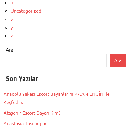
ü
Uncategorized
v
y
z
Ara
Ara
Son Yazılar
Anadolu Yakası Escort Bayanlarını KAAN ENGİN ile
Keşfedin.
Ataşehir Escort Bayan Kim?
Anastasia Thsilimpou